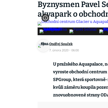
Byznysmen Pavel Se
akvapark o obchod
Ondřej Souček
7. února 2020
·
06:00
U pražského Aquapalace, ne
vyroste obchodní centrum z
SPGroup, která sportovně-r
kvůli záměru koupila poze
znovuobnovené strany ODA 