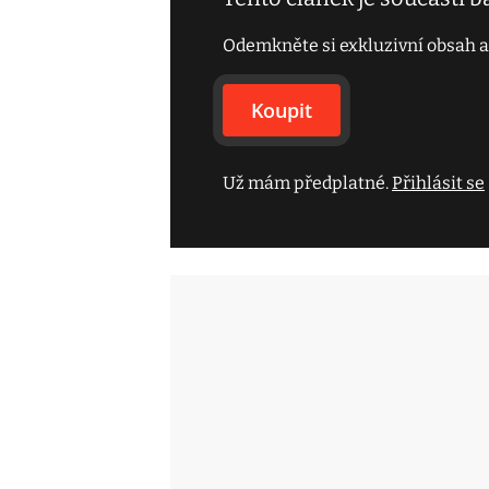
Odemkněte si exkluzivní obsah a
Koupit
Už mám předplatné.
Přihlásit se