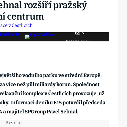
hnal rozšíří pražský
ní centrum
5
Fotogalerie
jvětšího vodního parku ve střední Evropě,
a více než půl miliardy korun. Společnost
elaxační komplex v Čestlicích provozuje, už
mky. Informaci deníku E15 potvrdil předseda
a majitel SPGroup Pavel Sehnal.