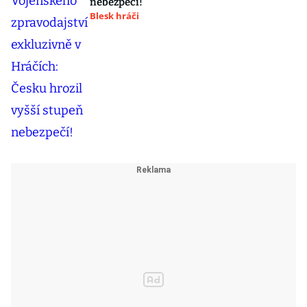
nebezpečí!
Blesk hráči