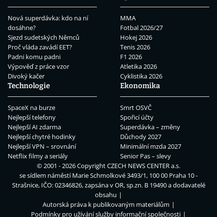
Nová superdávka: kdo na ní
MMA
dosáhne?
Fotbal 2026/27
Sjezd sudetských Němců
Hokej 2026
Proč vláda zavádí EET?
Tenis 2026
Padni komu padni
F1 2026
Výpověď z práce vzor
Atletika 2026
Divoký kačer
Cyklistika 2026
Technologie
Ekonomika
SpaceX na burze
Smrt OSVČ
Nejlepší telefony
Spořicí účty
Nejlepší AI zdarma
Superdávka – změny
Nejlepší chytré hodinky
Důchody 2027
Nejlepší VPN – srovnání
Minimální mzda 2027
Netflix filmy a seriály
Senior Pas – slevy
© 2001 - 2026 Copyright
CZECH NEWS CENTER a.s.
se sídlem náměstí Marie Schmolkové 3493/1, 100 00 Praha 10 -
Strašnice, IČO: 02346826, zapsána v OR, sp.zn. B 19490 a dodavatelé
obsahu
Autorská práva k publikovaným materiálům
Podmínky pro užívání služby informační společnosti