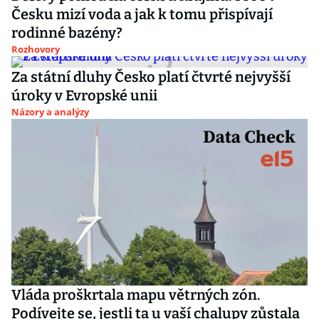
Česku mizí voda a jak k tomu přispívají
rodinné bazény?
Rozhovory
Za státní dluhy Česko platí čtvrté nejvyšší
úroky v Evropské unii
Názory a analýzy
Vláda proškrtala mapu větrných zón.
Podívejte se, jestli ta u vaší chalupy zůstala