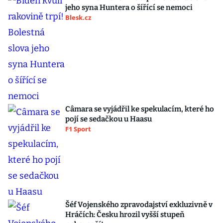
jeho syna Huntera o šířící se nemoci
Blesk.cz
Câmara se vyjádřil ke spekulacím, které ho
pojí se sedačkou u Haasu
F1 Sport
Šéf Vojenského zpravodajství exkluzivně v
Hráčích: Česku hrozil vyšší stupeň