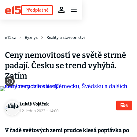
Předplatné
e15.cz
Byznys
Reality a stavebnictví
Ceny nemovitostí ve světě strmě
padají. Česku se trend vyhýbá.
Zatím
Lukáš Vojáček
6
12. ledna 2023
·
14:00
V řadě světových zemí prudce klesá poptávka po