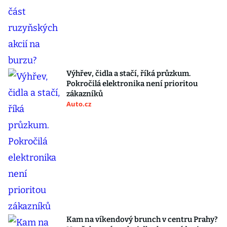
Výhřev, čidla a stačí, říká průzkum.
Pokročilá elektronika není prioritou
zákazníků
Auto.cz
Kam na víkendový brunch v centru Prahy?