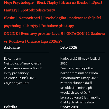
Moje Psychologie
Blesk Tlapky
Hráči na Blesku
iSport
Fantasy
Spotřebitelské testy
Blesku
Nemovitosti
Psychologika - podcast rozbíjející
psychologické mýty
Fotbalové přestupy
ONLINE
Eventový prostor Level 9
OKTAGON 92: Szabová
vs. Pudilová
Chance Liga 2026/27
Aktuálně
Léto 2026
Epicentrum
Karlovarský filmový festival
Neštovice: příznaky, léčba
2026
V čem jezdí Yamal a Mesii?
Znamení, že jste potkali
Kvízy pro seniory
někoho z minulého života
Kalendář úplňků 2026
Astronomické úkazy 2026:
Co je bodycount?
zatmění slunce a další
Jak obléci miminko při
vysokých teplotách?
Jak na dokonalé letní mojito
6 lehkých letních salátů
Politika
Sport 2026