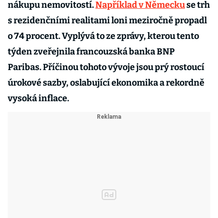
nákupu nemovitostí.
Například v Německu
se trh
s rezidenčními realitami loni meziročně propadl
o 74 procent. Vyplývá to ze zprávy, kterou tento
týden zveřejnila francouzská banka BNP
Paribas. Příčinou tohoto vývoje jsou prý rostoucí
úrokové sazby, oslabující ekonomika a rekordně
vysoká inflace.