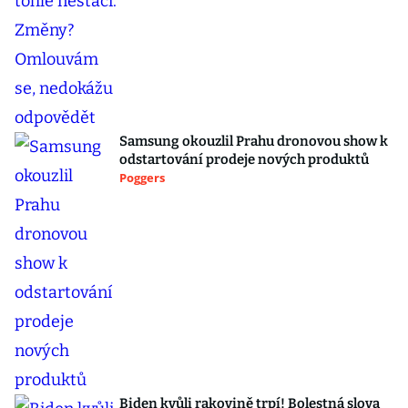
Samsung okouzlil Prahu dronovou show k
odstartování prodeje nových produktů
Poggers
Biden kvůli rakovině trpí! Bolestná slova