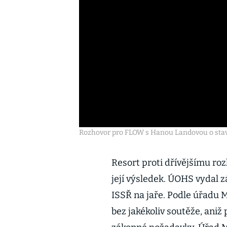
Rozhovor pro FLOW s Hanou Landovou o sta
Resort proti dřívějšímu ro
její výsledek. ÚOHS vydal
ISSŘ na jaře. Podle úřadu
bez jakékoliv soutěže, aniž