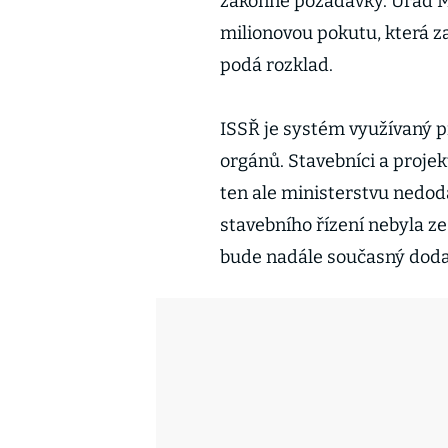
zákonné požadavky. Úřad M
milionovou pokutu, která z
podá rozklad.
ISSŘ je systém využívaný 
orgánů. Stavebníci a projek
ten ale ministerstvu nedod
stavebního řízení nebyla 
bude nadále současný dodav