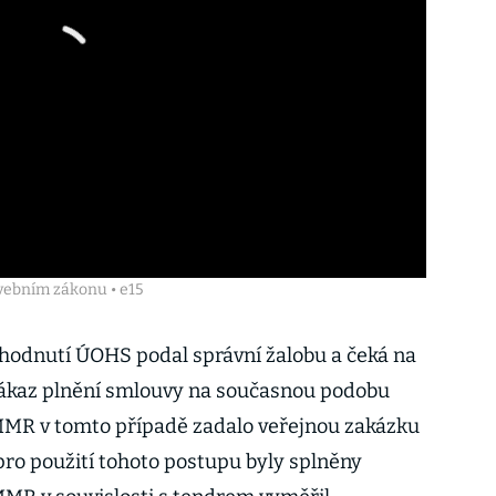
vebním zákonu • e15
zhodnutí ÚOHS podal správní žalobu a čeká na
 zákaz plnění smlouvy na současnou podobu
 MMR v tomto případě zadalo veřejnou zakázku
 pro použití tohoto postupu byly splněny