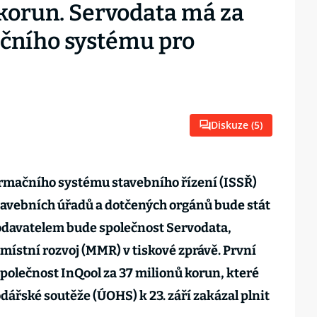
 korun. Servodata má za
ačního systému pro
Diskuze (
5
)
ormačního systému stavebního řízení (ISSŘ)
avebních úřadů a dotčených orgánů bude stát
odavatelem bude společnost Servodata,
místní rozvoj (MMR) v tiskové zprávě. První
polečnost InQool za 37 milionů korun, které
dářské soutěže (ÚOHS) k 23. září zakázal plnit