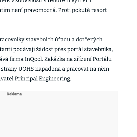
MR v souvislosti s tendrem vyměřil
atím není pravomocná. Proti pokutě resort
pracovníky stavebních úřadu a dotčených
tanti podávají žádost přes portál stavebníka,
ává firma InQool. Zakázka na zřízení Portálu
ze strany ÚOHS napadena a pracovat na něm
atel Principal Engineering.