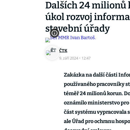
Dalších 24 milionů
úkol rozvoj inform
stavební úřady
ČTK
9. září 2024
·
12:47
Zakázka na další části Inf
používaného pracovníky st
téměř 24 milionů korun. D
oznámilo ministerstvo pro 
část systému vypracovala s
ale Úřad pro ochranu hospo