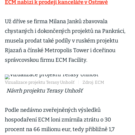
ECM nabízí k prodeji kanceláře v Ostravě
Už dříve se firma Milana Janků zbavovala
chystaných i dokončených projektů na Pankráci,
musela prodat také podíly v ruském projektu
Rjazaň a čínské Metropolis Tower i dceřinou
správcovskou firmu ECM Facility.
Vizualizace projektu Terasy Unhošť
|
Zdroj: ECM
Návrh projektu Terasy Unhošť
Podle nedávno zveřejněných výsledků
hospodaření ECM loni zmírnila ztrátu o 30
procent na 66 milionu eur, tedy přibližně 1,7