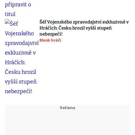
Šéf Vojenského zpravodajství exkluzivně v
Hráčích: Česku hrozil vyšší stupeň
nebezpečí!
Blesk hráči