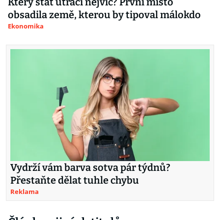
Který stát utrácí nejvíc? První místo
obsadila země, kterou by tipoval málokdo
Ekonomika
Vydrží vám barva sotva pár týdnů?
Přestaňte dělat tuhle chybu
Reklama