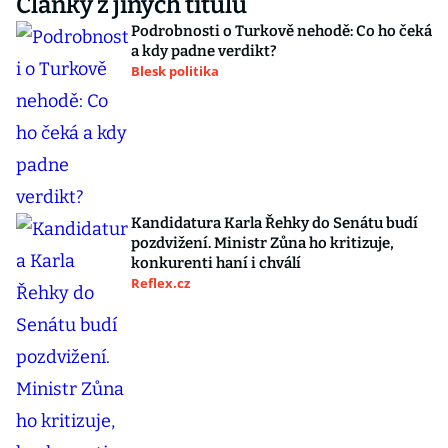
Články z jiných titulů
Podrobnosti o Turkově nehodě: Co ho čeká
a kdy padne verdikt?
Blesk politika
Kandidatura Karla Řehky do Senátu budí
pozdvižení. Ministr Zůna ho kritizuje,
konkurenti haní i chválí
Reflex.cz