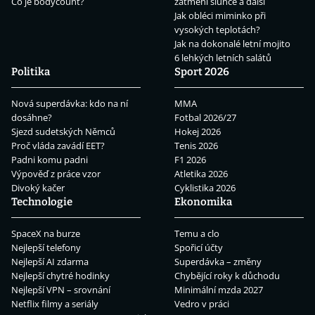
Co je bodycount?
zatmění slunce a další
Jak obléci miminko při
vysokých teplotách?
Jak na dokonalé letní mojito
6 lehkých letních salátů
Politika
Sport 2026
Nová superdávka: kdo na ní
MMA
dosáhne?
Fotbal 2026/27
Sjezd sudetských Němců
Hokej 2026
Proč vláda zavádí EET?
Tenis 2026
Padni komu padni
F1 2026
Výpověď z práce vzor
Atletika 2026
Divoký kačer
Cyklistika 2026
Technologie
Ekonomika
SpaceX na burze
Temu a clo
Nejlepší telefony
Spořicí účty
Nejlepší AI zdarma
Superdávka – změny
Nejlepší chytré hodinky
Chybějící roky k důchodu
Nejlepší VPN – srovnání
Minimální mzda 2027
Netflix filmy a seriály
Vedro v práci