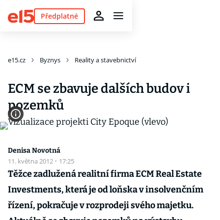
Předplatné
e15.cz
Byznys
Reality a stavebnictví
ECM se zbavuje dalších budov i
pozemků
Denisa Novotná
11. května 2012
·
17:25
Těžce zadlužená realitní firma ECM Real Estate
Investments, která je od loňska v insolvenčním
řízení, pokračuje v rozprodeji svého majetku.