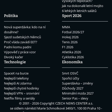
vysokých teplotách?
Jak na dokonalé letní mojito
6 lehkých letních salátů
Politika
Sport 2026
Nová superdávka: kdo na ní
MMA
dosáhne?
Fotbal 2026/27
Sjezd sudetských Němců
Hokej 2026
Proč vláda zavádí EET?
Tenis 2026
Padni komu padni
F1 2026
Výpověď z práce vzor
Atletika 2026
Divoký kačer
Cyklistika 2026
Technologie
Ekonomika
SpaceX na burze
Smrt OSVČ
Nejlepší telefony
Spořicí účty
Nejlepší AI zdarma
Superdávka – změny
Nejlepší chytré hodinky
Důchody 2027
Nejlepší VPN – srovnání
Minimální mzda 2027
Netflix filmy a seriály
Senior Pas – slevy
© 2001 - 2026 Copyright
CZECH NEWS CENTER a.s.
se sídlem náměstí Marie Schmolkové 3493/1, 100 00 Praha 10 -