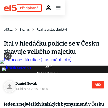
Předplatné
e15.cz
Byznys
Reality a stavebnictví
Ital v hledáčku policie se v Česku
zbavuje velkého majetku
2
Fotogalerie
Daniel Novák
0
14. března 2018
·
06:00
Jeden z největších italských byznysmenů v Česku