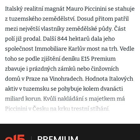
Italský realitní magnát Mauro Piccinini se stahuje
z tuzemského zemědělství. Dosud přitom patřil
mezi největší vlastníky zemědělské půdy. Část
polí již prodal. Další 844 hektarů dala jeho
společnost Immobiliare Karlův most na trh. Vedle
toho se podle zjištění deníku E15 Premium
zbavuje i prázdných zámků nebo činžovních
domů v Praze na Vinohradech. Hodnota Italových
aktiv v tuzemsku se pohybuje kolem dvanácti
miliard korun. Kvůli nakládání s majetkem má
Piccinini v Česku na krku trestní stíhání.