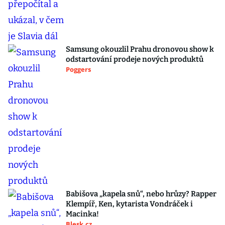
Samsung okouzlil Prahu dronovou show k
odstartování prodeje nových produktů
Poggers
Babišova „kapela snů“, nebo hrůzy? Rapper
Klempíř, Ken, kytarista Vondráček i
Macinka!
Blesk.cz