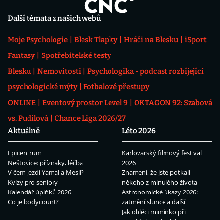
Další témata z našich webů
Moje Psychologie
Blesk Tlapky
Hráči na Blesku
iSport
Fantasy
Spotřebitelské testy
Blesku
Nemovitosti
Psychologika - podcast rozbíjející
psychologické mýty
Fotbalové přestupy
ONLINE
Eventový prostor Level 9
OKTAGON 92: Szabová
vs. Pudilová
Chance Liga 2026/27
Aktuálně
Léto 2026
Epicentrum
Karlovarský filmový festival
Neštovice: příznaky, léčba
2026
V čem jezdí Yamal a Mesii?
Znamení, že jste potkali
Kvízy pro seniory
někoho z minulého života
Kalendář úplňků 2026
Astronomické úkazy 2026:
Co je bodycount?
zatmění slunce a další
Jak obléci miminko při