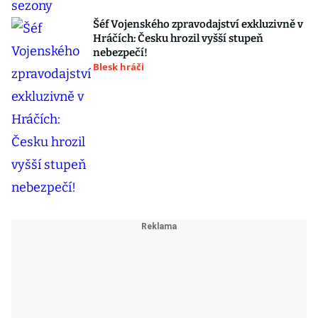
Šéf Vojenského zpravodajství exkluzivně v
Hráčích: Česku hrozil vyšší stupeň
nebezpečí!
Blesk hráči