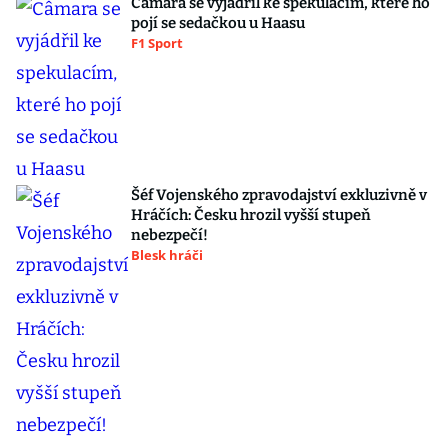
Câmara se vyjádřil ke spekulacím, které ho
pojí se sedačkou u Haasu
F1 Sport
Šéf Vojenského zpravodajství exkluzivně v
Hráčích: Česku hrozil vyšší stupeň
nebezpečí!
Blesk hráči