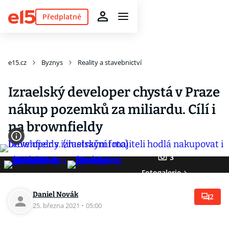
Předplatné
e15.cz
Byznys
Reality a stavebnictví
Izraelský developer chystá v Praze
nákup pozemků za miliardu. Cílí i
na brownfieldy
3
Fotogalerie
Daniel Novák
2
25. března 2021
·
05:00