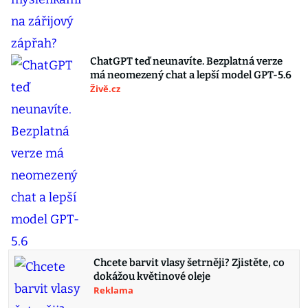
ChatGPT teď neunavíte. Bezplatná verze
má neomezený chat a lepší model GPT-5.6
Živě.cz
Chcete barvit vlasy šetrněji? Zjistěte, co
dokážou květinové oleje
Reklama