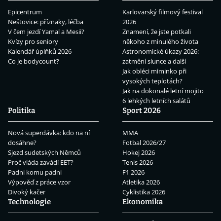
Epicentrum
Karlovarský filmový festival
Neštovice: příznaky, léčba
2026
V čem jezdí Yamal a Mesii?
Znamení, že jste potkali
Kvízy pro seniory
někoho z minulého života
Kalendář úplňků 2026
Astronomické úkazy 2026:
Co je bodycount?
zatmění slunce a další
Jak obléci miminko při
vysokých teplotách?
Jak na dokonalé letní mojito
6 lehkých letních salátů
Politika
Sport 2026
Nová superdávka: kdo na ní
MMA
dosáhne?
Fotbal 2026/27
Sjezd sudetských Němců
Hokej 2026
Proč vláda zavádí EET?
Tenis 2026
Padni komu padni
F1 2026
Výpověď z práce vzor
Atletika 2026
Divoký kačer
Cyklistika 2026
Technologie
Ekonomika