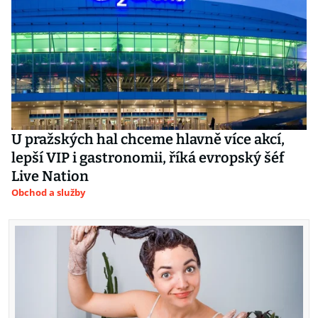
U pražských hal chceme hlavně více akcí,
lepší VIP i gastronomii, říká evropský šéf
Live Nation
Obchod a služby