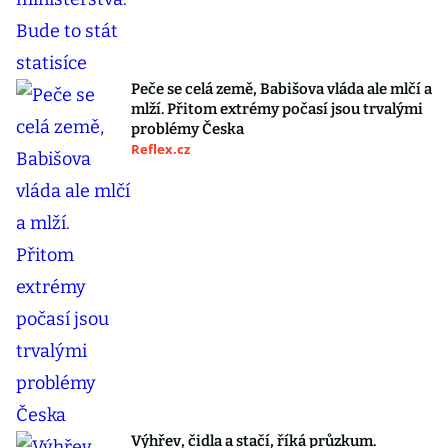
Peče se celá země, Babišova vláda ale mlčí a
mlží. Přitom extrémy počasí jsou trvalými
problémy Česka
Reflex.cz
Výhřev, čidla a stačí, říká průzkum.