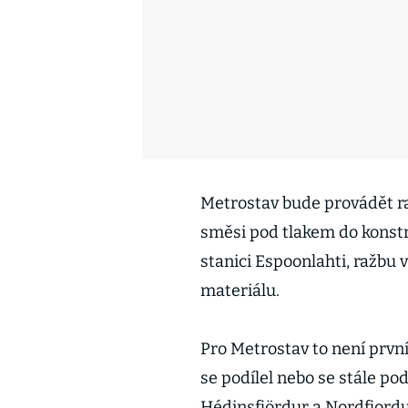
Metrostav bude provádět ra
směsi pod tlakem do konstru
stanici Espoonlahti, ražbu
materiálu.
Pro Metrostav to není prvn
se podílel nebo se stále po
Hédinsfjördur a Nordfjordu