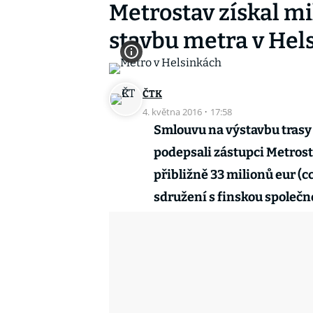
Metrostav získal m
stavbu metra v Hel
ČTK
4. května 2016
·
17:58
Smlouvu na výstavbu trasy 
podepsali zástupci Metrost
přibližně 33 milionů eur (c
sdružení s finskou společno