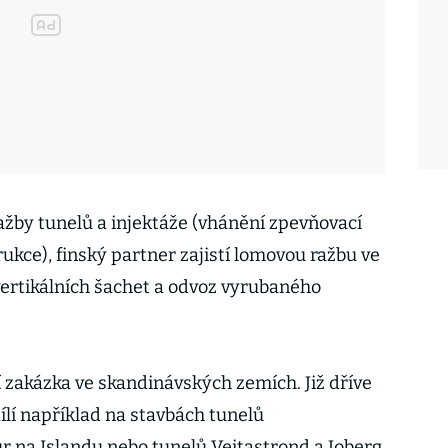
žby tunelů a injektáže (vhánění zpevňovací
kce), finský partner zajistí lomovou ražbu ve
 vertikálních šachet a odvoz vyrubaného
í zakázka ve skandinávských zemích. Již dříve
dílí například na stavbách tunelů
r na Islandu nebo tunelů Veitastrond a Joberg