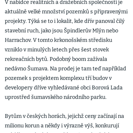
V nabídce realitních a dražebních společností je
aktuálně velké množství pozemků s připravenými
projekty. Týká se to i lokalit, kde dřív panoval čilý
stavební ruch, jako jsou Špindlerův Mlýn nebo
Harrachov. V tomto krkonošském středisku
vzniklo v minulých letech přes šest stovek
rekreačních bytů. Podobný boom zažívala
nedávno Šumava. Na prodej je tam teď například
pozemek s projektem komplexu tří budov v
developery dříve vyhledávané obci Borová Lada
uprostřed šumavského národního parku.
Bytům v českých horách, jejichž ceny začínají na
milionu korun a někdy i výrazně výš, konkurují