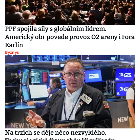
PPF spojila síly s globálním lídrem.
Americký obr povede provoz O2 areny i Fora
Karlín
Byznys
Na trzích se děje něco nezvyklého.