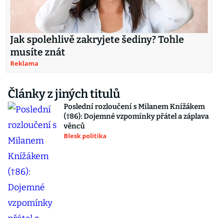
Jak spolehlivě zakryjete šediny? Tohle
musíte znát
Reklama
Články z jiných titulů
Poslední rozloučení s Milanem Knížákem
(†86): Dojemné vzpomínky přátel a záplava
věnců
Blesk politika