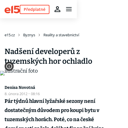
Předplatné
e15.cz
Byznys
Reality a stavebnictví
Nadšení developerů z
tuzemských hor ochladlo
Denisa Novotná
8. února 2012
·
08:16
Pár týdnů hlavní lyžařské sezony není
dostatečným důvodem pro koupi bytu v
tuzemských horách. Poté, co na české