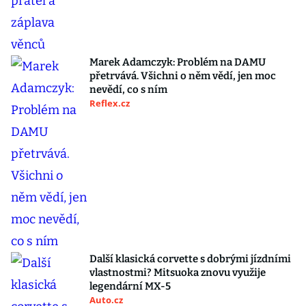
Marek Adamczyk: Problém na DAMU
přetrvává. Všichni o něm vědí, jen moc
nevědí, co s ním
Reflex.cz
Další klasická corvette s dobrými jízdními
vlastnostmi? Mitsuoka znovu využije
legendární MX-5
Auto.cz