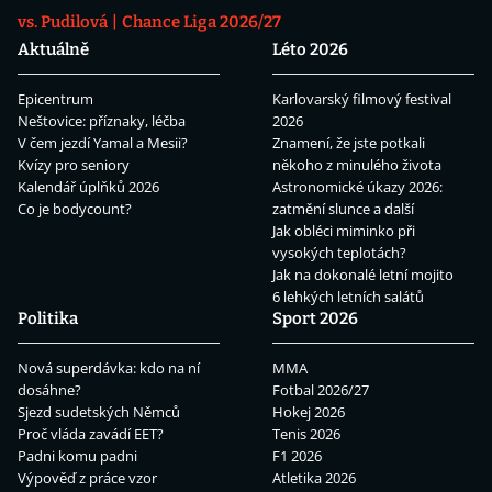
vs. Pudilová
Chance Liga 2026/27
Aktuálně
Léto 2026
Epicentrum
Karlovarský filmový festival
Neštovice: příznaky, léčba
2026
V čem jezdí Yamal a Mesii?
Znamení, že jste potkali
Kvízy pro seniory
někoho z minulého života
Kalendář úplňků 2026
Astronomické úkazy 2026:
Co je bodycount?
zatmění slunce a další
Jak obléci miminko při
vysokých teplotách?
Jak na dokonalé letní mojito
6 lehkých letních salátů
Politika
Sport 2026
Nová superdávka: kdo na ní
MMA
dosáhne?
Fotbal 2026/27
Sjezd sudetských Němců
Hokej 2026
Proč vláda zavádí EET?
Tenis 2026
Padni komu padni
F1 2026
Výpověď z práce vzor
Atletika 2026