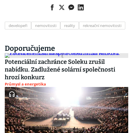
developeři
nemovitosti
reality
rekreační nemovitosti
Doporučujeme
Potenciální zachránce Soleku zrušil
nabídku. Zadlužené solární společnosti
hrozí konkurz
Průmysl a energetika