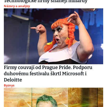
Technologické firmy shánějí miliardy
Názory a analýzy
Firmy couvají od Prague Pride. Podporu
duhovému festivalu škrtl Microsoft i
Deloitte
Byznys