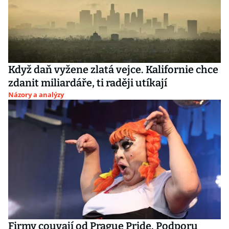
Když daň vyžene zlatá vejce. Kalifornie chce
zdanit miliardáře, ti raději utíkají
Názory a analýzy
Firmy couvají od Prague Pride. Podporu