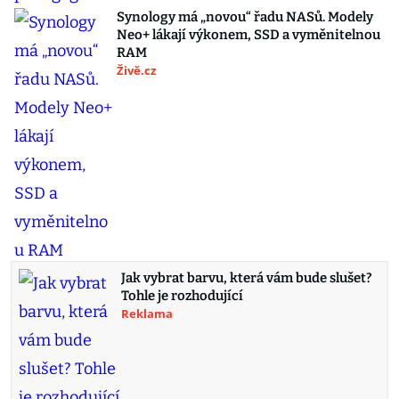
Synology má „novou“ řadu NASů. Modely
Neo+ lákají výkonem, SSD a vyměnitelnou
RAM
Živě.cz
Jak vybrat barvu, která vám bude slušet?
Tohle je rozhodující
Reklama