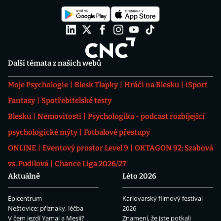
Další témata z našich webů
Moje Psychologie
Blesk Tlapky
Hráči na Blesku
iSport
Fantasy
Spotřebitelské testy
Blesku
Nemovitosti
Psychologika - podcast rozbíjející
psychologické mýty
Fotbalové přestupy
ONLINE
Eventový prostor Level 9
OKTAGON 92: Szabová
vs. Pudilová
Chance Liga 2026/27
Aktuálně
Léto 2026
Epicentrum
Karlovarský filmový festival
Neštovice: příznaky, léčba
2026
V čem jezdí Yamal a Mesii?
Znamení, že jste potkali