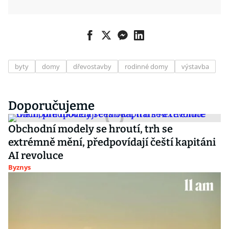
byty
domy
dřevostavby
rodinné domy
výstavba
Doporučujeme
Obchodní modely se hroutí, trh se
extrémně mění, předpovídají čeští kapitáni
AI revoluce
Byznys