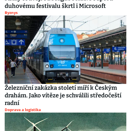
duhovému festivalu škrtl i Microsoft
Byznys
Železniční zakázka století míří k Českým
drahám. Jako vítěze je schválili středočeští
radní
Doprava a logistika