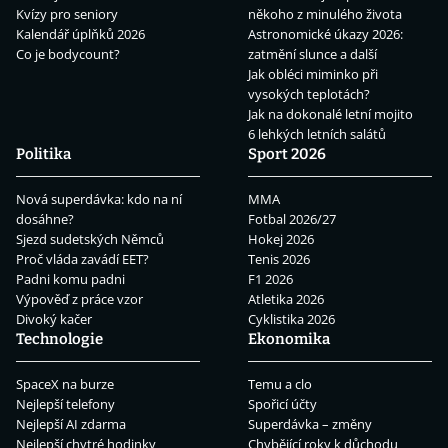
Kvízy pro seniory
někoho z minulého života
Kalendář úplňků 2026
Astronomické úkazy 2026:
Co je bodycount?
zatmění slunce a další
Jak obléci miminko při
vysokých teplotách?
Jak na dokonalé letní mojito
6 lehkých letních salátů
Politika
Sport 2026
Nová superdávka: kdo na ní
MMA
dosáhne?
Fotbal 2026/27
Sjezd sudetských Němců
Hokej 2026
Proč vláda zavádí EET?
Tenis 2026
Padni komu padni
F1 2026
Výpověď z práce vzor
Atletika 2026
Divoký kačer
Cyklistika 2026
Technologie
Ekonomika
SpaceX na burze
Temu a clo
Nejlepší telefony
Spořicí účty
Nejlepší AI zdarma
Superdávka – změny
Nejlepší chytré hodinky
Chybějící roky k důchodu