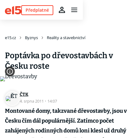
Předplatné
e15.cz
Byznys
Reality a stavebnictví
Poptávka po dřevostavbách v
Česku roste
ČTK
4. srpna 2011
·
14:07
Montované domy, takzvané dřevostavby, jsou v
Česku čím dál populárnější. Zatímco počet
zahájených rodinných domů loni klesl už druhý