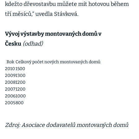
kdežto dřevostavbu můžete mít hotovou během
tří měsíců,“ uvedla Stávková.
Vývoj výstavby montovaných domů v
Česku
(odhad)
Rok
Celkový počet nových montovaných domů
2010
1500
2009
1300
2008
1200
2007
1200
2006
1000
2005
800
Zdroj: Asociace dodavatelů montovaných domů