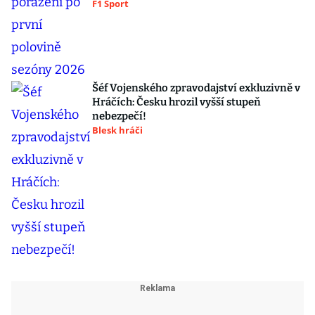
F1 Sport
Šéf Vojenského zpravodajství exkluzivně v
Hráčích: Česku hrozil vyšší stupeň
nebezpečí!
Blesk hráči