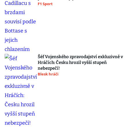
F1 Sport
Šéf Vojenského zpravodajství exkluzivně v
Hráčích: Česku hrozil vyšší stupeň
nebezpečí!
Blesk hráči