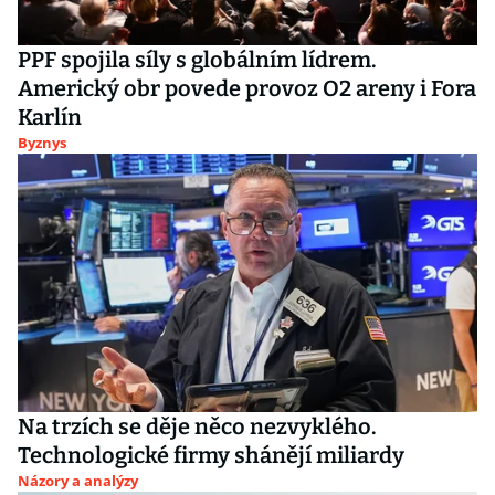
PPF spojila síly s globálním lídrem.
Americký obr povede provoz O2 areny i Fora
Karlín
Byznys
Na trzích se děje něco nezvyklého.
Technologické firmy shánějí miliardy
Názory a analýzy