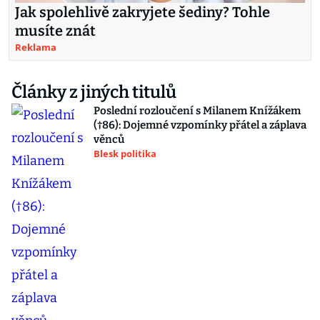
Jak spolehlivě zakryjete šediny? Tohle
musíte znát
Reklama
Články z jiných titulů
Poslední rozloučení s Milanem Knížákem
(†86): Dojemné vzpomínky přátel a záplava
věnců
Blesk politika