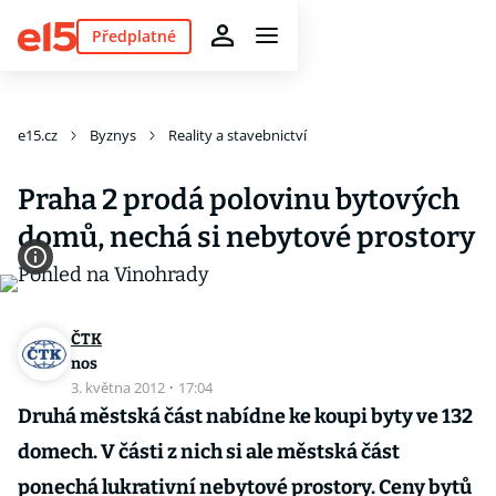
Předplatné
e15.cz
Byznys
Reality a stavebnictví
Praha 2 prodá polovinu bytových
domů, nechá si nebytové prostory
ČTK
nos
3. května 2012
·
17:04
Druhá městská část nabídne ke koupi byty ve 132
domech. V části z nich si ale městská část
ponechá lukrativní nebytové prostory. Ceny bytů