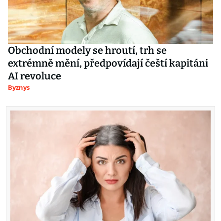
Obchodní modely se hroutí, trh se
extrémně mění, předpovídají čeští kapitáni
AI revoluce
Byznys