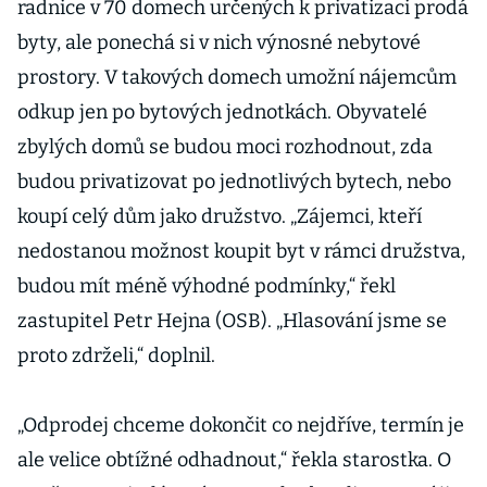
radnice v 70 domech určených k privatizaci prodá
byty, ale ponechá si v nich výnosné nebytové
prostory. V takových domech umožní nájemcům
odkup jen po bytových jednotkách. Obyvatelé
zbylých domů se budou moci rozhodnout, zda
budou privatizovat po jednotlivých bytech, nebo
koupí celý dům jako družstvo. „Zájemci, kteří
nedostanou možnost koupit byt v rámci družstva,
budou mít méně výhodné podmínky,“ řekl
zastupitel Petr Hejna (OSB). „Hlasování jsme se
proto zdrželi,“ doplnil.
„Odprodej chceme dokončit co nejdříve, termín je
ale velice obtížné odhadnout,“ řekla starostka. O