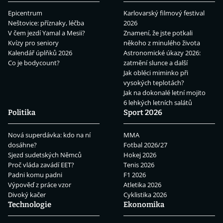
Epicentrum
Karlovarský filmový festival
Neštovice: příznaky, léčba
2026
V čem jezdí Yamal a Mesii?
Znamení, že jste potkali
Kvízy pro seniory
někoho z minulého života
Kalendář úplňků 2026
Astronomické úkazy 2026:
Co je bodycount?
zatmění slunce a další
Jak obléci miminko při
vysokých teplotách?
Jak na dokonalé letní mojito
6 lehkých letních salátů
Politika
Sport 2026
Nová superdávka: kdo na ní
MMA
dosáhne?
Fotbal 2026/27
Sjezd sudetských Němců
Hokej 2026
Proč vláda zavádí EET?
Tenis 2026
Padni komu padni
F1 2026
Výpověď z práce vzor
Atletika 2026
Divoký kačer
Cyklistika 2026
Technologie
Ekonomika