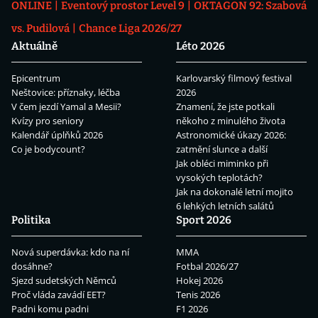
ONLINE
Eventový prostor Level 9
OKTAGON 92: Szabová
vs. Pudilová
Chance Liga 2026/27
Aktuálně
Léto 2026
Epicentrum
Karlovarský filmový festival
Neštovice: příznaky, léčba
2026
V čem jezdí Yamal a Mesii?
Znamení, že jste potkali
Kvízy pro seniory
někoho z minulého života
Kalendář úplňků 2026
Astronomické úkazy 2026:
Co je bodycount?
zatmění slunce a další
Jak obléci miminko při
vysokých teplotách?
Jak na dokonalé letní mojito
6 lehkých letních salátů
Politika
Sport 2026
Nová superdávka: kdo na ní
MMA
dosáhne?
Fotbal 2026/27
Sjezd sudetských Němců
Hokej 2026
Proč vláda zavádí EET?
Tenis 2026
Padni komu padni
F1 2026