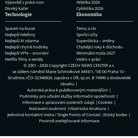
Výpověď z práce vzor
Atletika 2026
Divoký kačer
Cyklistika 2026
Technologie
Ekonomika
SpaceX na burze
Temu a clo
Nejlepší telefony
Spořicí účty
Nejlepší AI zdarma
Superdávka – změny
Nejlepší chytré hodinky
Chybějící roky k důchodu
Nejlepší VPN – srovnání
Minimální mzda 2027
Netflix filmy a seriály
Vedro v práci
© 2001 - 2026 Copyright
CZECH NEWS CENTER a.s.
se sídlem náměstí Marie Schmolkové 3493/1, 100 00 Praha 10 -
Strašnice, IČO: 02346826, zapsána v OR, sp.zn. B 19490 a dodavatelé
obsahu
Autorská práva k publikovaným materiálům
Podmínky pro užívání služby informační společnosti
Informace o zpracování osobních údajů
Cookies
Nastavení soukromí
Vlastnická struktura
Jednotná kontaktní místa / Single Points of Contact
Etický kodex
Povinně zveřejňované informace