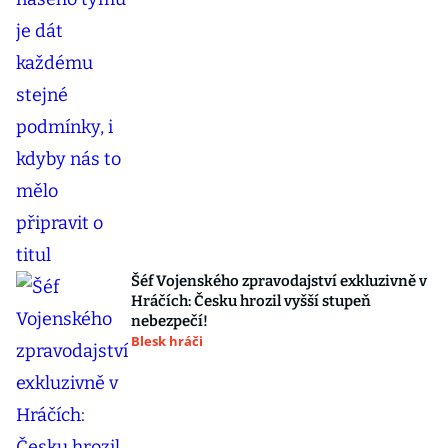
Šéf Vojenského zpravodajství exkluzivně v
Hráčích: Česku hrozil vyšší stupeň
nebezpečí!
Blesk hráči