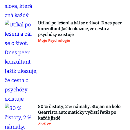
Utíkal po lešení a bál se o život. Dnes peer
konzultant Jašík ukazuje, že cesta z
psychózy existuje
Moje Psychologie
80 % čistoty, 2 % námahy. Stojan na kolo
Gearrista automaticky vyčistí řetěz po
každé jízdě
Živě.cz