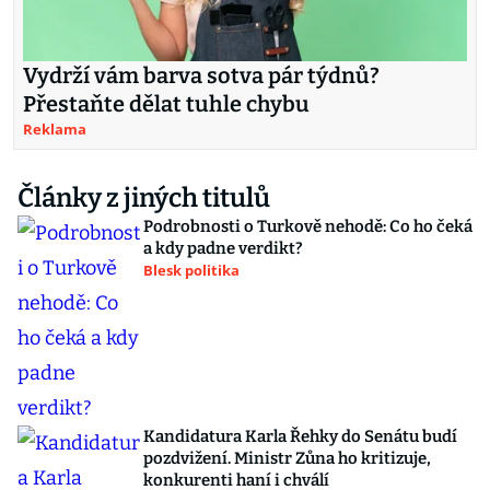
Vydrží vám barva sotva pár týdnů?
Přestaňte dělat tuhle chybu
Reklama
Články z jiných titulů
Podrobnosti o Turkově nehodě: Co ho čeká
a kdy padne verdikt?
Blesk politika
Kandidatura Karla Řehky do Senátu budí
pozdvižení. Ministr Zůna ho kritizuje,
konkurenti haní i chválí