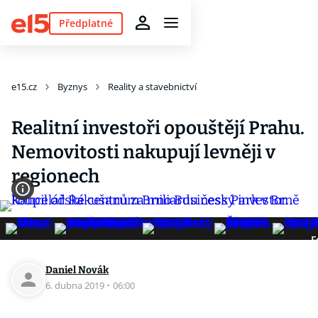
Předplatné
e15.cz
Byznys
Reality a stavebnictví
Realitní investoři opouštějí Prahu.
Nemovitosti nakupují levněji v
regionech
F
Daniel Novák
6. dubna 2019
·
06:00