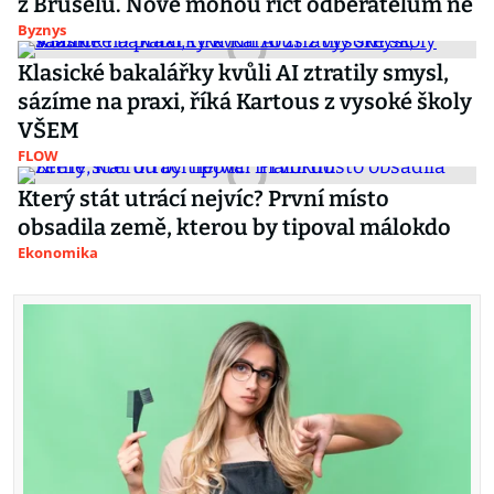
z Bruselu. Nově mohou říct odběratelům ne
Byznys
Klasické bakalářky kvůli AI ztratily smysl,
sázíme na praxi, říká Kartous z vysoké školy
VŠEM
FLOW
Který stát utrácí nejvíc? První místo
obsadila země, kterou by tipoval málokdo
Ekonomika