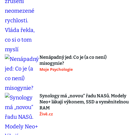
Nenápadný jed: Co je (a co není)
misogynie?
Moje Psychologie
Synology má „novou“ řadu NASů. Modely
Neo+ lákají výkonem, SSD a vyměnitelnou
RAM
Živě.cz