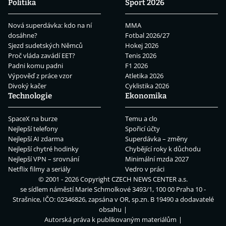
Politika
Sport 2026
Nová superdávka: kdo na ní
MMA
dosáhne?
Fotbal 2026/27
Sjezd sudetských Němců
Hokej 2026
Proč vláda zavádí EET?
Tenis 2026
Padni komu padni
F1 2026
Výpověď z práce vzor
Atletika 2026
Divoký kačer
Cyklistika 2026
Technologie
Ekonomika
SpaceX na burze
Temu a clo
Nejlepší telefony
Spořicí účty
Nejlepší AI zdarma
Superdávka – změny
Nejlepší chytré hodinky
Chybějící roky k důchodu
Nejlepší VPN – srovnání
Minimální mzda 2027
Netflix filmy a seriály
Vedro v práci
© 2001 - 2026 Copyright
CZECH NEWS CENTER a.s.
se sídlem náměstí Marie Schmolkové 3493/1, 100 00 Praha 10 -
Strašnice, IČO: 02346826, zapsána v OR, sp.zn. B 19490 a dodavatelé
obsahu
Autorská práva k publikovaným materiálům