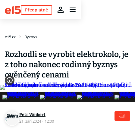
Předplatné
e15.cz
Byznys
Rozhodli se vyrobit elektrokolo, je
z toho nakonec rodinný byznys
ověnčený cenami
Petr Weikert
1
21. září 2024
·
12:00