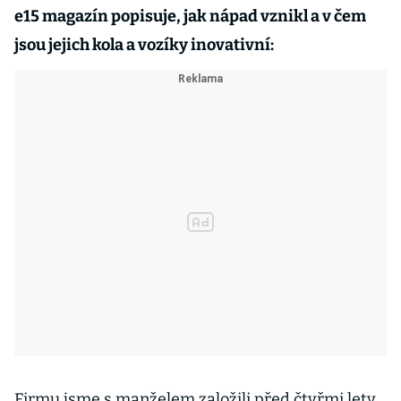
e15 magazín popisuje, jak nápad vznikl a v čem
jsou jejich kola a vozíky inovativní:
Firmu jsme s manželem založili před čtyřmi lety