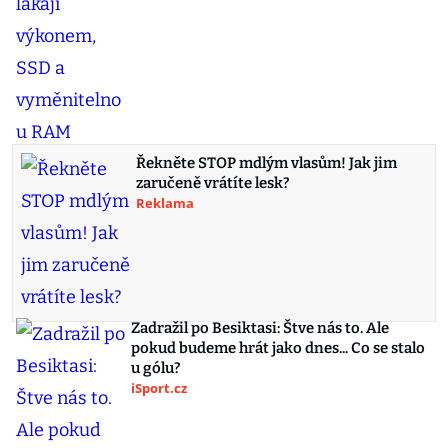
Řekněte STOP mdlým vlasům! Jak jim
zaručeně vrátíte lesk?
Reklama
Zadražil po Besiktasi: Štve nás to. Ale
pokud budeme hrát jako dnes... Co se stalo
u gólu?
iSport.cz