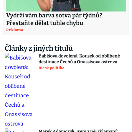
Vydrží vám barva sotva pár týdnů?
Přestaňte dělat tuhle chybu
Reklama
Články z jiných titulů
Babišova dovolená: Kousek od oblíbené
destinace Čechů a Onassisova ostrova
Blesk politika
Marek Adamczyk: Jsem z něj zklamaný.