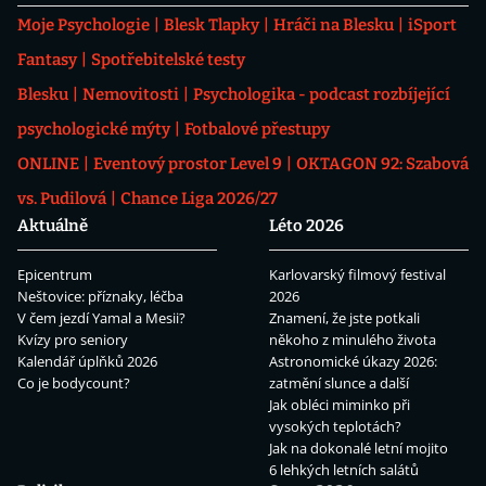
Moje Psychologie
Blesk Tlapky
Hráči na Blesku
iSport
Fantasy
Spotřebitelské testy
Blesku
Nemovitosti
Psychologika - podcast rozbíjející
psychologické mýty
Fotbalové přestupy
ONLINE
Eventový prostor Level 9
OKTAGON 92: Szabová
vs. Pudilová
Chance Liga 2026/27
Aktuálně
Léto 2026
Epicentrum
Karlovarský filmový festival
Neštovice: příznaky, léčba
2026
V čem jezdí Yamal a Mesii?
Znamení, že jste potkali
Kvízy pro seniory
někoho z minulého života
Kalendář úplňků 2026
Astronomické úkazy 2026:
Co je bodycount?
zatmění slunce a další
Jak obléci miminko při
vysokých teplotách?
Jak na dokonalé letní mojito
6 lehkých letních salátů