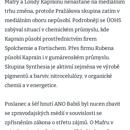
Mafry a Londy Kaprainu nenastane na mediálním
trhu změna, protože Pražákova skupina zatím v
mediálním oboru nepůsobí. Podrobněji se ÚOHS
zabýval situací v chemickém průmyslu, kde
Kaprain působí prostřednictvím firem
Spolchemie a Fortischem. Přes firmu Rubena
působí Kaprain i v gumárenském průmyslu.
Skupina Synthesia je aktivní zejména ve výrobě
pigmentů a barviv, nitrocelulózy, v organické
chemii a v energetice.
Poslanec a šéf hnutí ANO Babiš byl nucen zbavit
se zpravodajských médií v souvislosti se
zpřísněním zákona o střetu zájmů. O Mafru v