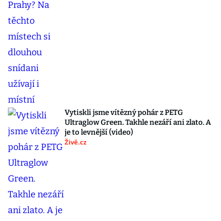
Vytiskli jsme vítězný pohár z PETG
Ultraglow Green. Takhle nezáří ani zlato. A
je to levnější (video)
Živě.cz