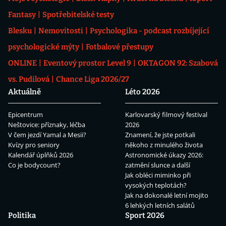
Fantasy
Spotřebitelské testy
Blesku
Nemovitosti
Psychologika - podcast rozbíjející
psychologické mýty
Fotbalové přestupy
ONLINE
Eventový prostor Level 9
OKTAGON 92: Szabová
vs. Pudilová
Chance Liga 2026/27
Aktuálně
Léto 2026
Epicentrum
Karlovarský filmový festival
Neštovice: příznaky, léčba
2026
V čem jezdí Yamal a Mesii?
Znamení, že jste potkali
Kvízy pro seniory
někoho z minulého života
Kalendář úplňků 2026
Astronomické úkazy 2026:
Co je bodycount?
zatmění slunce a další
Jak obléci miminko při
vysokých teplotách?
Jak na dokonalé letní mojito
6 lehkých letních salátů
Politika
Sport 2026