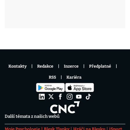
Kontakty
Redakce
Inzerce
Předplatné
RSS
Kariéra
Další témata z našich webů
Moje Psychologie
Blesk Tlapky
Hráči na Blesku
iSport