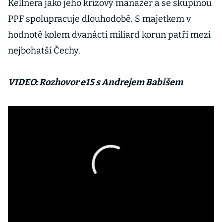
Kellnera jako jeho krizový manažer a se skupinou
PPF spolupracuje dlouhodobě. S majetkem v
hodnotě kolem dvanácti miliard korun patří mezi
nejbohatší Čechy.
VIDEO: Rozhovor e15 s Andrejem Babišem