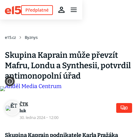
Předplatné
e15.cz
Byznys
Skupina Kaprain může převzít
Mafru, Londu a Synthesii, potvrdil
antimonopolní úřad
ČTK
0
luk
30. ledna 2024
·
12:00
Skupina Kaprain podnikatele Karla Pražáka