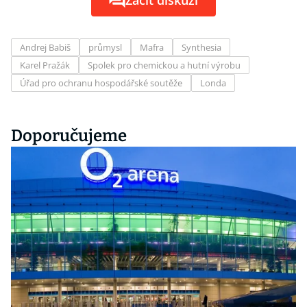
Začít diskuzi
Andrej Babiš
průmysl
Mafra
Synthesia
Karel Pražák
Spolek pro chemickou a hutní výrobu
Úřad pro ochranu hospodářské soutěže
Londa
Doporučujeme