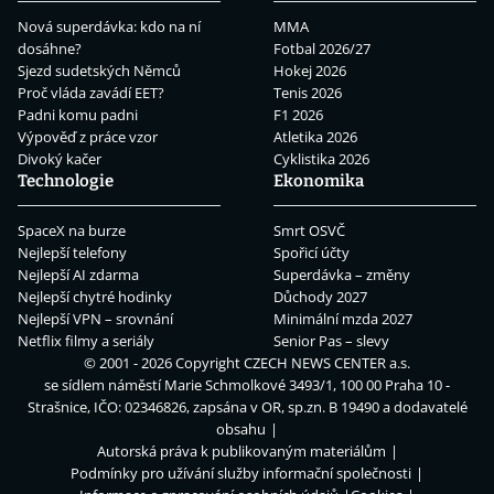
Nová superdávka: kdo na ní
MMA
dosáhne?
Fotbal 2026/27
Sjezd sudetských Němců
Hokej 2026
Proč vláda zavádí EET?
Tenis 2026
Padni komu padni
F1 2026
Výpověď z práce vzor
Atletika 2026
Divoký kačer
Cyklistika 2026
Technologie
Ekonomika
SpaceX na burze
Smrt OSVČ
Nejlepší telefony
Spořicí účty
Nejlepší AI zdarma
Superdávka – změny
Nejlepší chytré hodinky
Důchody 2027
Nejlepší VPN – srovnání
Minimální mzda 2027
Netflix filmy a seriály
Senior Pas – slevy
© 2001 - 2026 Copyright
CZECH NEWS CENTER a.s.
se sídlem náměstí Marie Schmolkové 3493/1, 100 00 Praha 10 -
Strašnice, IČO: 02346826, zapsána v OR, sp.zn. B 19490 a dodavatelé
obsahu
Autorská práva k publikovaným materiálům
Podmínky pro užívání služby informační společnosti