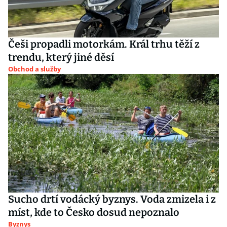
Češi propadli motorkám. Král trhu těží z
trendu, který jiné děsí
Obchod a služby
Sucho drtí vodácký byznys. Voda zmizela i z
míst, kde to Česko dosud nepoznalo
Byznys