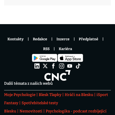
Kontakty
Redakce
Inzerce
Předplatné
RSS
Kariéra
Další témata z našich webů
Moje Psychologie
Blesk Tlapky
Hráči na Blesku
iSport
Fantasy
Spotřebitelské testy
Blesku
Nemovitosti
Psychologika - podcast rozbíjející