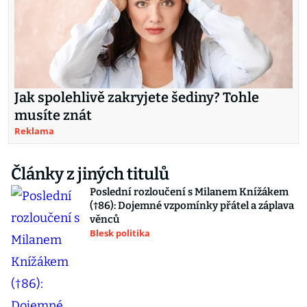
Jak spolehlivě zakryjete šediny? Tohle
musíte znát
Reklama
Články z jiných titulů
Poslední rozloučení s Milanem Knížákem
(†86): Dojemné vzpomínky přátel a záplava
věnců
Blesk politika