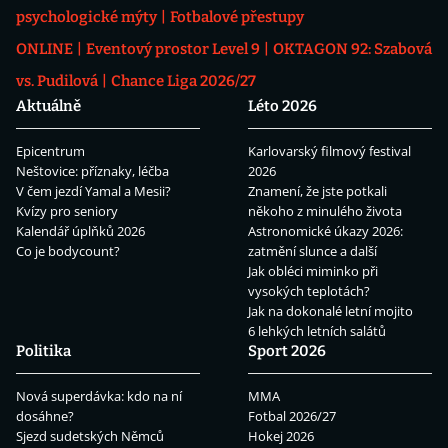
psychologické mýty
Fotbalové přestupy
ONLINE
Eventový prostor Level 9
OKTAGON 92: Szabová
vs. Pudilová
Chance Liga 2026/27
Aktuálně
Léto 2026
Epicentrum
Karlovarský filmový festival
Neštovice: příznaky, léčba
2026
V čem jezdí Yamal a Mesii?
Znamení, že jste potkali
Kvízy pro seniory
někoho z minulého života
Kalendář úplňků 2026
Astronomické úkazy 2026:
Co je bodycount?
zatmění slunce a další
Jak obléci miminko při
vysokých teplotách?
Jak na dokonalé letní mojito
6 lehkých letních salátů
Politika
Sport 2026
Nová superdávka: kdo na ní
MMA
dosáhne?
Fotbal 2026/27
Sjezd sudetských Němců
Hokej 2026