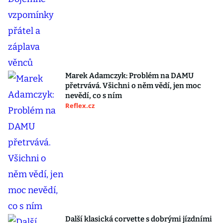
Marek Adamczyk: Problém na DAMU
přetrvává. Všichni o něm vědí, jen moc
nevědí, co s ním
Reflex.cz
Další klasická corvette s dobrými jízdními