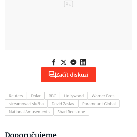
Začít diskuzi
Reuters
Dolar
BBC
Hollywood
Warner Bros.
streamovací služba
David Zaslav
Paramount Global
National Amusements
Shari Redstone
Doporučujeme