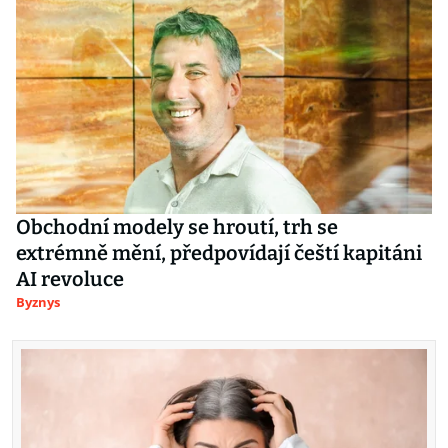
Obchodní modely se hroutí, trh se
extrémně mění, předpovídají čeští kapitáni
AI revoluce
Byznys