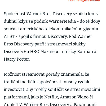
na Max. Pokles
předplatitelů
se na tržbách
Společnost Warner Bros Discovery vznikla loni v
neprojevil
dubnu, když se podnik WarnerMedia - do té doby
součást amerického telekomunikačního giganta
AT&T - spojil s firmou Discovery. Pod Warner
Bros Discovery patří i streamovací služby
Discovery+ a HBO Max nebo franšízy Batman a
Harry Potter.
Možnost streamovat pořady znamenala, že
tradiční mediální společnosti musely rychle
investovat, aby mohly soutěžit se streamovacími
platformami, jako je Netflix, Amazon Video či
Apple TV. Warner Bros Discovery a Paramount