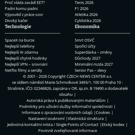
Proč vláda zavádí EET?
Tenis 2026
Padni komu padni
F1 2026
Výpověď z práce vzor
Atletika 2026
Divoký kačer
Cyklistika 2026
Technologie
Ekonomika
SpaceX na burze
Smrt OSVČ
Nejlepší telefony
Spořicí účty
Nejlepší AI zdarma
Superdávka – změny
Nejlepší chytré hodinky
Důchody 2027
Nejlepší VPN – srovnání
Minimální mzda 2027
Netflix filmy a seriály
Senior Pas – slevy
© 2001 - 2026 Copyright
CZECH NEWS CENTER a.s.
se sídlem náměstí Marie Schmolkové 3493/1, 100 00 Praha 10 -
Strašnice, IČO: 02346826, zapsána v OR, sp.zn. B 19490 a dodavatelé
obsahu
Autorská práva k publikovaným materiálům
Podmínky pro užívání služby informační společnosti
Informace o zpracování osobních údajů
Cookies
Nastavení soukromí
Vlastnická struktura
Jednotná kontaktní místa / Single Points of Contact
Etický kodex
Povinně zveřejňované informace