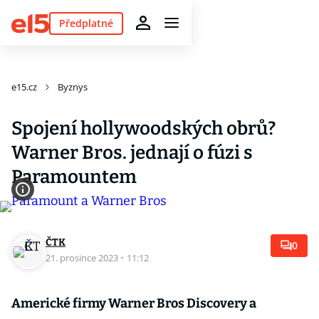
Předplatné
e15.cz
Byznys
Spojení hollywoodských obrů?
Warner Bros. jednají o fúzi s
Paramountem
ČTK
0
21. prosince 2023
·
11:12
Americké firmy Warner Bros Discovery a