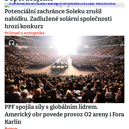
Potenciální zachránce Soleku zrušil
nabídku. Zadlužené solární společnosti
hrozí konkurz
Průmysl a energetika
PPF spojila síly s globálním lídrem.
Americký obr povede provoz O2 areny i Fora
Karlín
Byznys