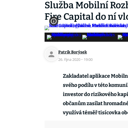
Služba Mobilní Rozh
Fire Capital do ní v
Patrik Borýsek
26. října 2020
·
19:00
Zakladatel aplikace Mobiln
svého podílu v této komuni
investor do rizikového kapi
občanům zasílat hromadné 
využívá téměř tisícovka obc