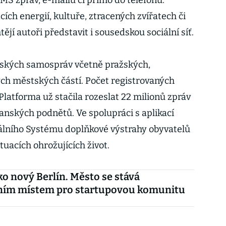
MS zpráv, e-mailů či přímo do telefonu.
ch energií, kultuře, ztracených zvířatech či
ějí autoři představit i sousedskou sociální síť.
eských samospráv včetně pražských,
ch městských částí. Počet registrovaných
 Platforma už stačila rozeslat 22 milionů zpráv
čanských podnětů. Ve spolupráci s aplikací
tálního Systému doplňkové výstrahy obyvatelů
tuacích ohrožujících život.
ko nový Berlín. Město se stává
vním místem pro startupovou komunitu