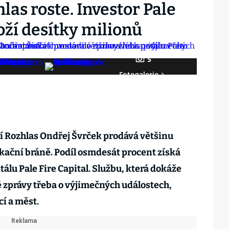
las roste. Investor Pale
loží desítky milionů
5
Fotogalerie
í Rozhlas Ondřej Švrček prodává většinu
kační bráně. Podíl osmdesát procent získá
tálu Pale Fire Capital. Službu, která dokáže
zprávy třeba o výjimečných událostech,
í a měst.