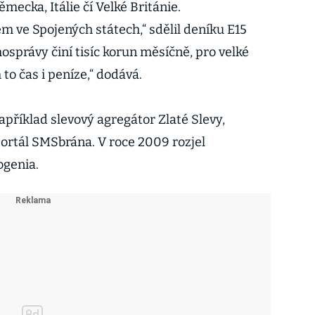
ecka, Itálie čí Velké Británie.
 ve Spojených státech,“ sdělil deníku E15
správy činí tisíc korun měsíčně, pro velké
m to čas i peníze,“ dodává.
například slevový agregátor Zlaté Slevy,
ortál SMSbrána. V roce 2009 rozjel
ogenia.