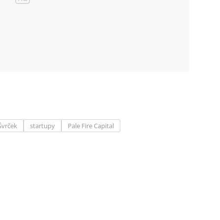
Švrček
startupy
Pale Fire Capital