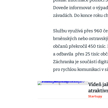
posílat informace pomocí S
Dovede informovat o výpadcí
závadách. Do konce roku cht
Službu využívá přes 960 č
brněnských nebo ostravský
občanů překročil 450 tisíc.
a odbavila přes 25 tisíc ob
Záchranka je součástí digi
pro rychlou komunikaci v si
Vídeň ja
atrakti
Startupy