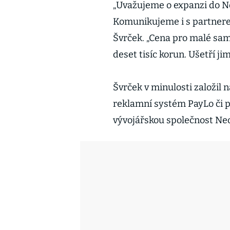
„Uvažujeme o expanzi do Něm
Komunikujeme i s partnerem
Švrček. „Cena pro malé samo
deset tisíc korun. Ušetří ji
Švrček v minulosti založil 
reklamní systém PayLo či p
vývojářskou společnost Ne