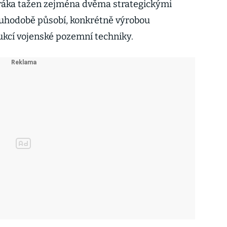
uráka tažen zejména dvěma strategickými
ouhodobě působí, konkrétně výrobou
kcí vojenské pozemní techniky.