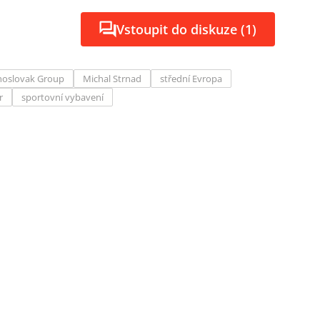
Vstoupit do diskuze (1)
hoslovak Group
Michal Strnad
střední Evropa
r
sportovní vybavení