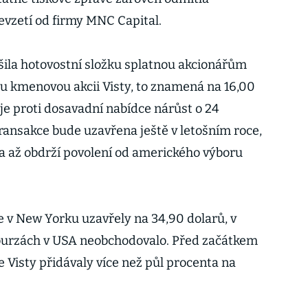
vzetí od firmy MNC Capital.
ila hotovostní složku splatnou akcionářům
ou kmenovou akcii Visty, to znamená na 16,00
je proti dosavadní nabídce nárůst o 24
transakce bude uzavřena ještě v letošním roce,
ty a až obdrží povolení od amerického výboru
e v New Yorku uzavřely na 34,90 dolarů, v
 burzách v USA neobchodovalo. Před začátkem
 Visty přidávaly více než půl procenta na