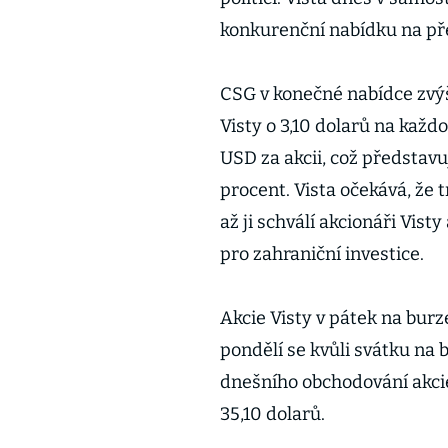
konkurenční nabídku na pře
CSG v konečné nabídce zvýš
Visty o 3,10 dolarů na každ
USD za akcii, což představu
procent. Vista očekává, že 
až ji schválí akcionáři Vis
pro zahraniční investice.
Akcie Visty v pátek na burz
pondělí se kvůli svátku na
dnešního obchodování akcie
35,10 dolarů.