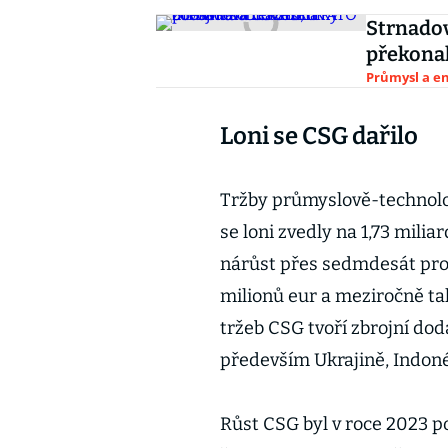
Strnadov
překona
Průmysl a e
Loni se CSG dařilo
Tržby průmyslově-technolo
se loni zvedly na 1,73 mili
nárůst přes sedmdesát pro
milionů eur a meziročně tak
tržeb CSG tvoří zbrojní do
především Ukrajině, Indo
Růst CSG byl v roce 2023 p