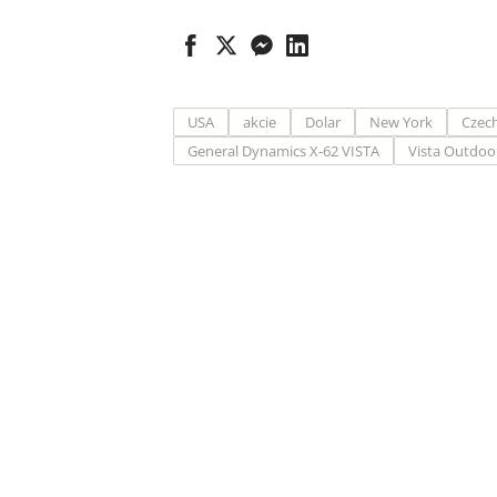
USA
akcie
Dolar
New York
Czec
General Dynamics X-62 VISTA
Vista Outdoo