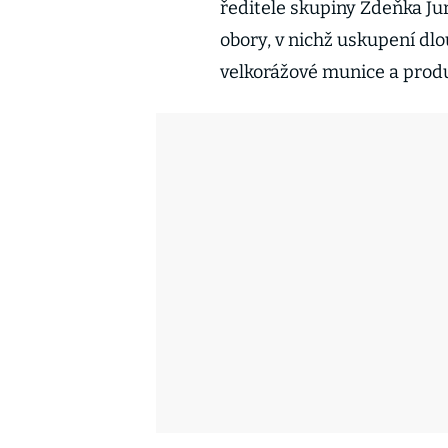
ředitele skupiny Zdeňka J
obory, v nichž uskupení dl
velkorážové munice a produ