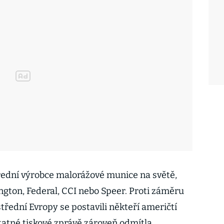
řední výrobce malorážové munice na světě,
gton, Federal, CCI nebo Speer. Proti záměru
střední Evropy se postavili někteří američtí
statné tiskové zprávě zároveň odmítla