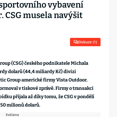
 sportovního vybavení
r. CSG musela navýšit
Diskuze (
1
)
roup (CSG) českého podnikatele Michala
rdy dolarů (44,4 miliardy Kč) divizi
tic Group americké firmy Vista Outdoor.
rmoval v tiskové zprávě. Firmy o transakci
bídku přijala až díky tomu, že CSG v pondělí
 50 milionů dolarů.