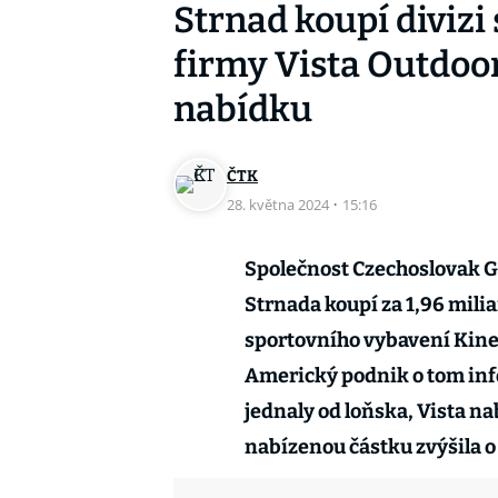
Strnad koupí divizi
firmy Vista Outdoo
nabídku
ČTK
28. května 2024
·
15:16
Společnost Czechoslovak G
Strnada koupí za 1,96 milia
sportovního vybavení Kine
Americký podnik o tom info
jednaly od loňska, Vista na
nabízenou částku zvýšila o