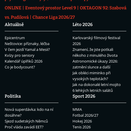
ONLINE
Eventový prostor Level 9
OKTAGON 92: Szabová
vs. Pudilová
Chance Liga 2026/27
Aktuálně
Léto 2026
Epicentrum
Karlovarský filmový festival
Neštovice: příznaky, léčba
2026
V čem jezdí Yamal a Mesii?
Znamení, že jste potkali
Kvízy pro seniory
někoho z minulého života
Kalendář úplňků 2026
Astronomické úkazy 2026:
Co je bodycount?
zatmění slunce a další
Jak obléci miminko při
vysokých teplotách?
Jak na dokonalé letní mojito
6 lehkých letních salátů
Politika
Sport 2026
Nová superdávka: kdo na ní
MMA
dosáhne?
Fotbal 2026/27
Sjezd sudetských Němců
Hokej 2026
Proč vláda zavádí EET?
Tenis 2026