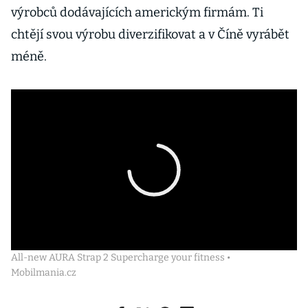
výrobců dodávajících americkým firmám. Ti
chtějí svou výrobu diverzifikovat a v Číně vyrábět
méně.
All-new AURA Strap 2 Supercharge your fitness •
Mobilmania.cz