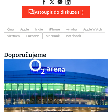
Vstoupit do diskuze (1)
Čína
Apple
Indie
iPhone
výroba
Apple Watch
Vietnam
Foxconn
MacBook
notebook
Doporučujeme