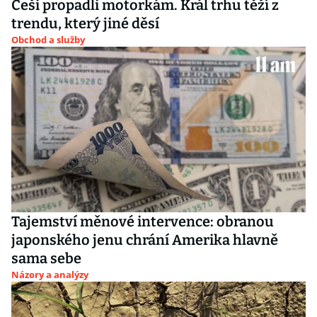
Češi propadli motorkám. Král trhu těží z
trendu, který jiné děsí
Obchod a služby
Tajemství měnové intervence: obranou
japonského jenu chrání Amerika hlavně
sama sebe
Názory a analýzy