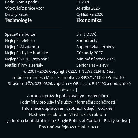
Padni komu padni
F1 2026
Výpověď z práce vzor
Atletika 2026
Divoký kačer
Cyklistika 2026
Technologie
Ekonomika
SpaceX na burze
Smrt OSVČ
Nejlepší telefony
Spořicí účty
Nejlepší AI zdarma
Superdávka – změny
Nejlepší chytré hodinky
Důchody 2027
Nejlepší VPN – srovnání
Minimální mzda 2027
Netflix filmy a seriály
Senior Pas – slevy
© 2001 - 2026 Copyright
CZECH NEWS CENTER a.s.
se sídlem náměstí Marie Schmolkové 3493/1, 100 00 Praha 10 -
Strašnice, IČO: 02346826, zapsána v OR, sp.zn. B 19490 a dodavatelé
obsahu
Autorská práva k publikovaným materiálům
Podmínky pro užívání služby informační společnosti
Informace o zpracování osobních údajů
Cookies
Nastavení soukromí
Vlastnická struktura
Jednotná kontaktní místa / Single Points of Contact
Etický kodex
Povinně zveřejňované informace