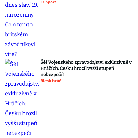
F1 Sport
Šéf Vojenského zpravodajství exkluzivně v
Hráčích: Česku hrozil vyšší stupeň
nebezpečí!
Blesk hráči