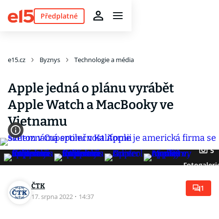
Předplatné
e15.cz
Byznys
Technologie a média
Apple jedná o plánu vyrábět
Apple Watch a MacBooky ve
Vietnamu
5
Fotogaleri
ČTK
1
17. srpna 2022
·
14:37