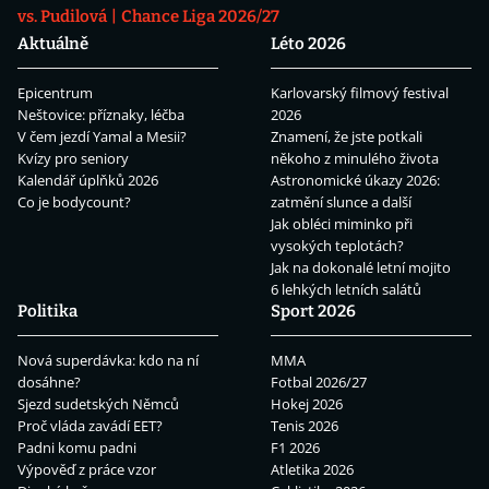
vs. Pudilová
Chance Liga 2026/27
Aktuálně
Léto 2026
Epicentrum
Karlovarský filmový festival
Neštovice: příznaky, léčba
2026
V čem jezdí Yamal a Mesii?
Znamení, že jste potkali
Kvízy pro seniory
někoho z minulého života
Kalendář úplňků 2026
Astronomické úkazy 2026:
Co je bodycount?
zatmění slunce a další
Jak obléci miminko při
vysokých teplotách?
Jak na dokonalé letní mojito
6 lehkých letních salátů
Politika
Sport 2026
Nová superdávka: kdo na ní
MMA
dosáhne?
Fotbal 2026/27
Sjezd sudetských Němců
Hokej 2026
Proč vláda zavádí EET?
Tenis 2026
Padni komu padni
F1 2026
Výpověď z práce vzor
Atletika 2026