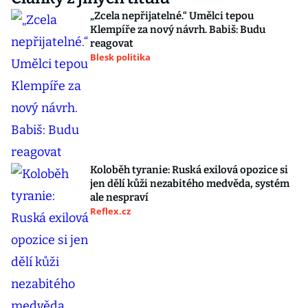
„Zcela nepřijatelné.“ Umělci tepou
Klempíře za nový návrh. Babiš: Budu
reagovat
Blesk politika
Koloběh tyranie: Ruská exilová opozice si
jen dělí kůži nezabitého medvěda, systém
ale nespraví
Reflex.cz