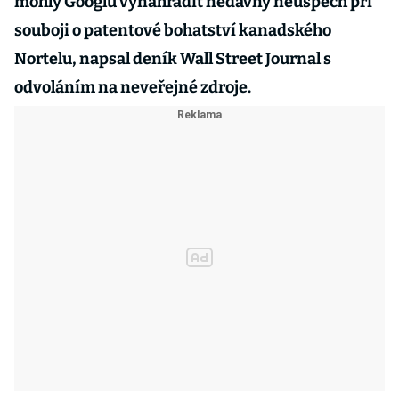
mohly Googlu vynahradit nedávný neúspěch při
souboji o patentové bohatství kanadského
Nortelu, napsal deník Wall Street Journal s
odvoláním na neveřejné zdroje.