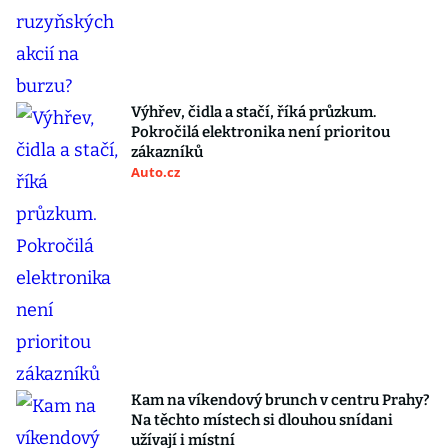
Výhřev, čidla a stačí, říká průzkum.
Pokročilá elektronika není prioritou
zákazníků
Auto.cz
Kam na víkendový brunch v centru Prahy?
Na těchto místech si dlouhou snídani
užívají i místní