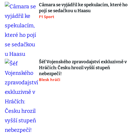
Câmara se vyjádřil ke spekulacím, které ho
pojí se sedačkou u Haasu
F1 Sport
Šéf Vojenského zpravodajství exkluzivně v
Hráčích: Česku hrozil vyšší stupeň
nebezpečí!
Blesk hráči