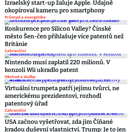
Izraelský start-up žaluje Apple. Údajně
okopíroval kameru pro smartphony
Průmysl a energetika
Konkurence pro Silicon Valley? Čínské
město Šen-čen přihlašuje více patentů než
Británie
Zahraniční
Nintendo musí zaplatil 220 milionů. V
konzoli Wii ukradlo patent
Obchod a služby
Virtuální trumpeta patří jejímu tvůrci, ne
americkému prezidentovi, rozhodl
patentový úřad
Zahraniční
USA začnou vyšetřovat, zda jim Číňané
kradou duševní vlastnictví. Trump: Je to jen