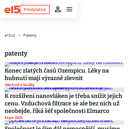
Předplatné
e15.cz
Patenty
patenty
Konec zlatých časů Ozempicu. Léky na
hubnutí mají výrazně zlevnit
Obchod a služby
K rozšíření nanovláken je třeba snížit jejich
cenu. Vzduchová filtrace se ale bez nich už
neobejde, říká šéf společnosti Elmarco
Expo 2025
Společnost je čím dál nemocnější, musíme