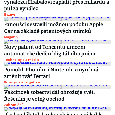
vynálezci Hrabalovi zaplatit přes miliardu a
půl za vynález
Byznys
Fanoušci sestavili možnou podobu Apple
Car na základě patentových snímků
Magazín
Nový patent od Tencentu umožní
automatické dědění digitálního jmění
Technologie a média
Pomohl iPhonům i Nintendu a nyní má
změnit tvář Ferrari
Průmysl a energetika
Vakcínové sobectví dál ohrožuje svět.
Řešením je volný obchod
Zahraniční
Před padělateli bankovek jsme o několik