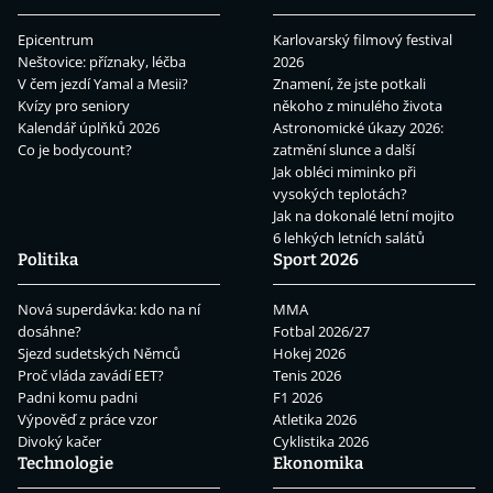
Epicentrum
Karlovarský filmový festival
Neštovice: příznaky, léčba
2026
V čem jezdí Yamal a Mesii?
Znamení, že jste potkali
Kvízy pro seniory
někoho z minulého života
Kalendář úplňků 2026
Astronomické úkazy 2026:
Co je bodycount?
zatmění slunce a další
Jak obléci miminko při
vysokých teplotách?
Jak na dokonalé letní mojito
6 lehkých letních salátů
Politika
Sport 2026
Nová superdávka: kdo na ní
MMA
dosáhne?
Fotbal 2026/27
Sjezd sudetských Němců
Hokej 2026
Proč vláda zavádí EET?
Tenis 2026
Padni komu padni
F1 2026
Výpověď z práce vzor
Atletika 2026
Divoký kačer
Cyklistika 2026
Technologie
Ekonomika