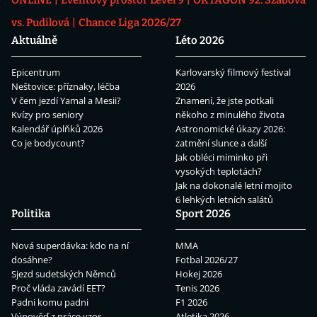
vs. Pudilová
Chance Liga 2026/27
Aktuálně
Léto 2026
Epicentrum
Karlovarský filmový festival
Neštovice: příznaky, léčba
2026
V čem jezdí Yamal a Mesii?
Znamení, že jste potkali
Kvízy pro seniory
někoho z minulého života
Kalendář úplňků 2026
Astronomické úkazy 2026:
Co je bodycount?
zatmění slunce a další
Jak obléci miminko při
vysokých teplotách?
Jak na dokonalé letní mojito
6 lehkých letních salátů
Politika
Sport 2026
Nová superdávka: kdo na ní
MMA
dosáhne?
Fotbal 2026/27
Sjezd sudetských Němců
Hokej 2026
Proč vláda zavádí EET?
Tenis 2026
Padni komu padni
F1 2026
Výpověď z práce vzor
Atletika 2026