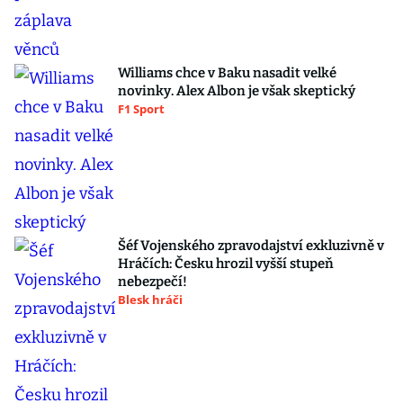
Williams chce v Baku nasadit velké
novinky. Alex Albon je však skeptický
F1 Sport
Šéf Vojenského zpravodajství exkluzivně v
Hráčích: Česku hrozil vyšší stupeň
nebezpečí!
Blesk hráči