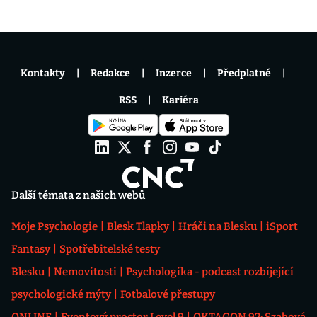
Kontakty
Redakce
Inzerce
Předplatné
RSS
Kariéra
Další témata z našich webů
Moje Psychologie
Blesk Tlapky
Hráči na Blesku
iSport
Fantasy
Spotřebitelské testy
Blesku
Nemovitosti
Psychologika - podcast rozbíjející
psychologické mýty
Fotbalové přestupy
ONLINE
Eventový prostor Level 9
OKTAGON 92: Szabová