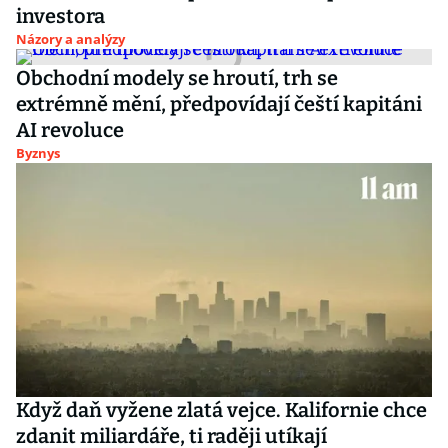
investora
Názory a analýzy
Obchodní modely se hroutí, trh se
extrémně mění, předpovídají čeští kapitáni
AI revoluce
Byznys
Když daň vyžene zlatá vejce. Kalifornie chce
zdanit miliardáře, ti raději utíkají