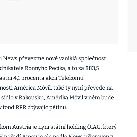
u News převezme nově vzniklá společnost
dnikatele Ronnyho Pecika, a to za 883,5
lastní 4,1 procenta akcií Telekomu
nosti América Móvil, také ty nyní převede na
 sídlo v Rakousku, Amérika Móvil v něm bude
v fond RPR zbývajíc pětinu.
om Austria je nyní státní holding ÖIAG, který
 V pořadí Amov je ale podle News připraven v