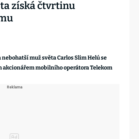
a získá čtvrtinu
omu
nebohatší muž světa Carlos Slim Helú se
m akcionářem mobilního operátora Telekom