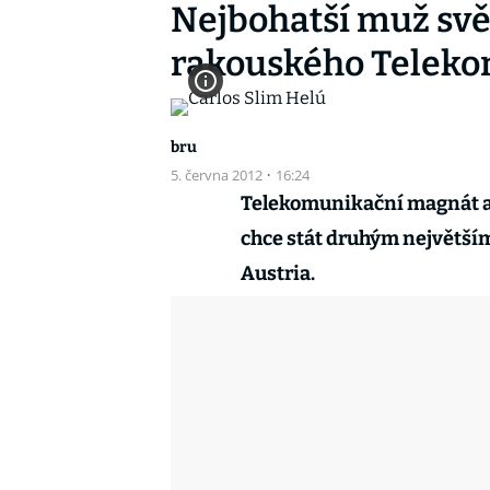
Nejbohatší muž svět
rakouského Telek
bru
5. června 2012
·
16:24
Telekomunikační magnát a 
chce stát druhým největší
Austria.