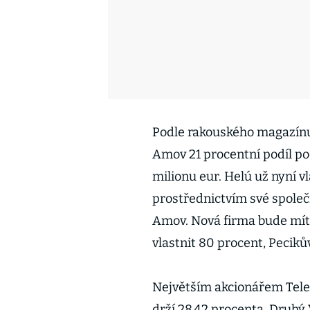
Podle rakouského magazín
Amov 21 procentní podíl po
milionu eur. Helú už nyní v
prostřednictvím své společ
Amov. Nová firma bude mít
vlastnit 80 procent, Peciků
Největším akcionářem Telek
drží 28,42 procenta. Druhý