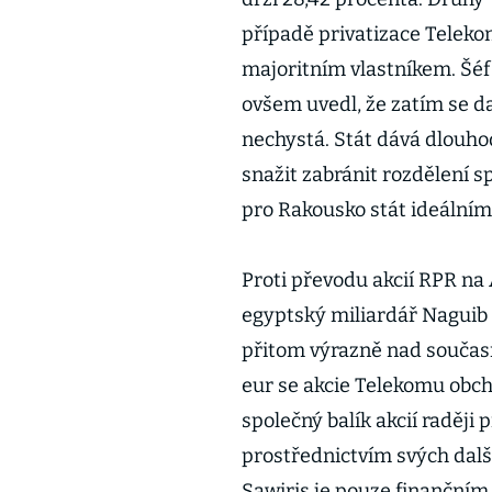
případě privatizace Telekom
majoritním vlastníkem. Šéf
ovšem uvedl, že zatím se da
nechystá. Stát dává dlouho
snažit zabránit rozdělení 
pro Rakousko stát ideální
Proti převodu akcií RPR na 
egyptský miliardář Naguib S
přitom výrazně nad současn
eur se akcie Telekomu obc
společný balík akcií raději
prostřednictvím svých dalšíc
Sawiris je pouze finanční