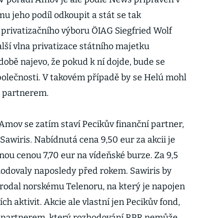
u jeho podíl odkoupit a stát se tak
 privatizačního výboru ÖIAG Siegfried Wolf
lší vlna privatizace státního majetku
době najevo, že pokud k ní dojde, bude se
společnosti. V takovém případě by se Helú mohl
m partnerem.
Amov se zatím staví Pecikův finanční partner,
awiris. Nabídnutá cena 9,50 eur za akcii je
ou cenou 7,70 eur na vídeňské burze. Za 9,5
hodovaly naposledy před rokem. Sawiris by
 prodal norskému Telenoru, na který je napojen
h aktivit. Akcie ale vlastní jen Pecikův fond,
m partnerem, který rozhodování RPR nemůže