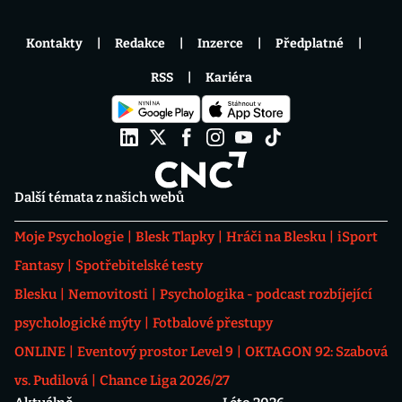
Kontakty
Redakce
Inzerce
Předplatné
RSS
Kariéra
Další témata z našich webů
Moje Psychologie
Blesk Tlapky
Hráči na Blesku
iSport
Fantasy
Spotřebitelské testy
Blesku
Nemovitosti
Psychologika - podcast rozbíjející
psychologické mýty
Fotbalové přestupy
ONLINE
Eventový prostor Level 9
OKTAGON 92: Szabová
vs. Pudilová
Chance Liga 2026/27