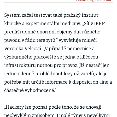
dostat, říká
expert na
kybernetickou
Systém začal testovat také pražský Institut
bezpečnost z
klinické a experimentální medicíny. „Síť v IKEM
Darktrace
přenáší denně enormní objemy dat různého
původu v řádu terabytů,“ vysvětluje mluvčí
Veronika Velcová. „V případě nemocnice a
výzkumného pracoviště se jedná o klíčovou
infrastrukturu nutnou pro provoz. Již nestačí jen
jednou denně prohlédnout logy uživatelů, ale je
potřeba mít určité informace k dispozici on-line a
částečně vyhodnocené.“
„Hackery lze poznat podle toho, že se chovají
neobvyklým způsobem. I malé týmy s nevelkými