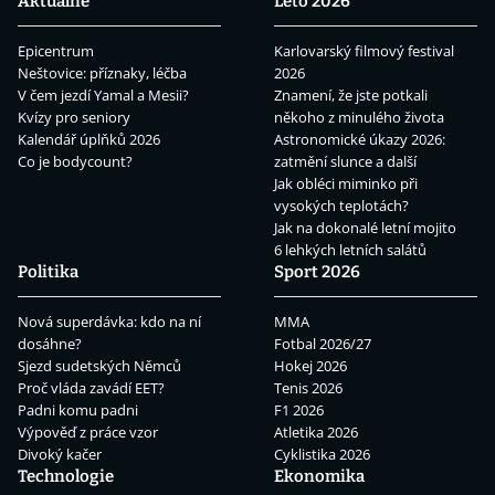
Aktuálně
Léto 2026
Epicentrum
Karlovarský filmový festival
Neštovice: příznaky, léčba
2026
V čem jezdí Yamal a Mesii?
Znamení, že jste potkali
Kvízy pro seniory
někoho z minulého života
Kalendář úplňků 2026
Astronomické úkazy 2026:
Co je bodycount?
zatmění slunce a další
Jak obléci miminko při
vysokých teplotách?
Jak na dokonalé letní mojito
6 lehkých letních salátů
Politika
Sport 2026
Nová superdávka: kdo na ní
MMA
dosáhne?
Fotbal 2026/27
Sjezd sudetských Němců
Hokej 2026
Proč vláda zavádí EET?
Tenis 2026
Padni komu padni
F1 2026
Výpověď z práce vzor
Atletika 2026
Divoký kačer
Cyklistika 2026
Technologie
Ekonomika