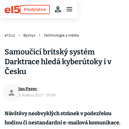
Předplatné
e15.cz
Byznys
Technologie a média
Samoučicí britský systém
Darktrace hledá kyberútoky i v
Česku
Jan Pavec
3. května 2017
·
07:09
Návštěvy neobvyklých stránek v podezřelou
hodinu či nestandardní e-mailová komunikace.