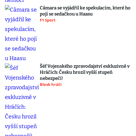
Câmara se vyjádřil ke spekulacím, které ho
pojí se sedačkou u Haasu
F1 Sport
Šéf Vojenského zpravodajství exkluzivně v
Hráčích: Česku hrozil vyšší stupeň
nebezpečí!
Blesk hráči