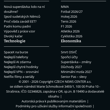
Nová superdávka: kdo na ní
MMA
dosáhne?
Fotbal 2026/27
Sjezd sudetských Němců
Hokej 2026
Proč vláda zavádí EET?
Tenis 2026
Padni komu padni
F1 2026
Výpověď z práce vzor
Atletika 2026
Divoký kačer
Cyklistika 2026
Technologie
Ekonomika
SpaceX na burze
Smrt OSVČ
Nejlepší telefony
Spořicí účty
Nejlepší AI zdarma
Superdávka – změny
Nejlepší chytré hodinky
Důchody 2027
Nejlepší VPN – srovnání
Minimální mzda 2027
Netflix filmy a seriály
Senior Pas – slevy
© 2001 - 2026 Copyright
CZECH NEWS CENTER a.s.
se sídlem náměstí Marie Schmolkové 3493/1, 100 00 Praha 10 -
Strašnice, IČO: 02346826, zapsána v OR, sp.zn. B 19490 a dodavatelé
obsahu
Autorská práva k publikovaným materiálům
Podmínky pro užívání služby informační společnosti