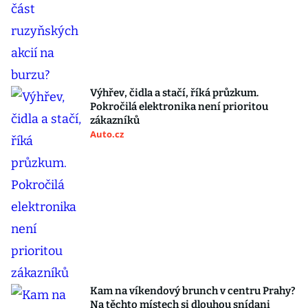
Výhřev, čidla a stačí, říká průzkum.
Pokročilá elektronika není prioritou
zákazníků
Auto.cz
Kam na víkendový brunch v centru Prahy?
Na těchto místech si dlouhou snídani