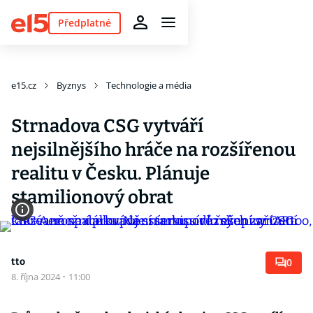
Předplatné
e15.cz
Byznys
Technologie a média
Strnadova CSG vytváří
nejsilnějšího hráče na rozšířenou
realitu v Česku. Plánuje
stamilionový obrat
tto
0
8. října 2024
·
11:00