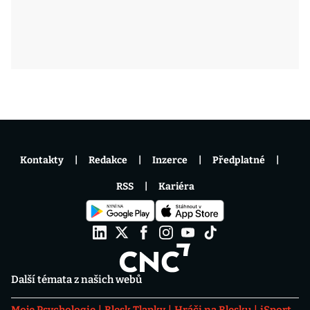
Kontakty
Redakce
Inzerce
Předplatné
RSS
Kariéra
Další témata z našich webů
Moje Psychologie
Blesk Tlapky
Hráči na Blesku
iSport