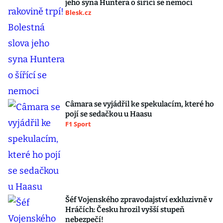
jeho syna Huntera o šířící se nemoci
Blesk.cz
Câmara se vyjádřil ke spekulacím, které ho
pojí se sedačkou u Haasu
F1 Sport
Šéf Vojenského zpravodajství exkluzivně v
Hráčích: Česku hrozil vyšší stupeň
nebezpečí!