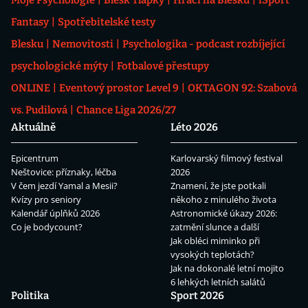
Fantasy
Spotřebitelské testy
Blesku
Nemovitosti
Psychologika - podcast rozbíjející
psychologické mýty
Fotbalové přestupy
ONLINE
Eventový prostor Level 9
OKTAGON 92: Szabová
vs. Pudilová
Chance Liga 2026/27
Aktuálně
Léto 2026
Epicentrum
Karlovarský filmový festival
Neštovice: příznaky, léčba
2026
V čem jezdí Yamal a Mesii?
Znamení, že jste potkali
Kvízy pro seniory
někoho z minulého života
Kalendář úplňků 2026
Astronomické úkazy 2026:
Co je bodycount?
zatmění slunce a další
Jak obléci miminko při
vysokých teplotách?
Jak na dokonalé letní mojito
6 lehkých letních salátů
Politika
Sport 2026