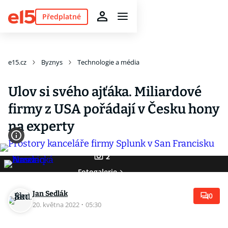
Předplatné
e15.cz
Byznys
Technologie a média
Ulov si svého ajťáka. Miliardové
firmy z USA pořádají v Česku hony
na experty
2
Fotogalerie
Jan Sedlák
0
20. května 2022
·
05:30