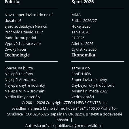
Politika
Sport 2026
Nová superdávka: kdo na ní
MMA
dosáhne?
Fotbal 2026/27
Sjezd sudetských Němců
Hokej 2026
Proč vláda zavádí EET?
Tenis 2026
Padni komu padni
F1 2026
Výpověď z práce vzor
Atletika 2026
Divoký kačer
Cyklistika 2026
Technologie
Ekonomika
SpaceX na burze
Temu a clo
Nejlepší telefony
Spořicí účty
Nejlepší AI zdarma
Superdávka – změny
Nejlepší chytré hodinky
Chybějící roky k důchodu
Nejlepší VPN – srovnání
Minimální mzda 2027
Netflix filmy a seriály
Vedro v práci
© 2001 - 2026 Copyright
CZECH NEWS CENTER a.s.
se sídlem náměstí Marie Schmolkové 3493/1, 100 00 Praha 10 -
Strašnice, IČO: 02346826, zapsána v OR, sp.zn. B 19490 a dodavatelé
obsahu
Autorská práva k publikovaným materiálům