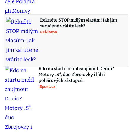
Řekněte STOP mdlým vlasům! Jak jim
zaručeně vrátíte lesk?
Reklama
Kdo na startu mohl zaujmout Deniu?
Motory „S“, duo Zbrojovky i lídři
pohárových zástupců
iSport.cz