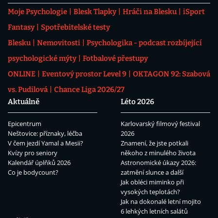
Moje Psychologie
Blesk Tlapky
Hráči na Blesku
iSport
Fantasy
Spotřebitelské testy
Blesku
Nemovitosti
Psychologika - podcast rozbíjející
psychologické mýty
Fotbalové přestupy
ONLINE
Eventový prostor Level 9
OKTAGON 92: Szabová
vs. Pudilová
Chance Liga 2026/27
Aktuálně
Léto 2026
Epicentrum
Karlovarský filmový festival
Neštovice: příznaky, léčba
2026
V čem jezdí Yamal a Mesii?
Znamení, že jste potkali
Kvízy pro seniory
někoho z minulého života
Kalendář úplňků 2026
Astronomické úkazy 2026:
Co je bodycount?
zatmění slunce a další
Jak obléci miminko při
vysokých teplotách?
Jak na dokonalé letní mojito
6 lehkých letních salátů