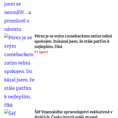
Pérez je se svým comebackem zatím velmi
spokojen. Dokázal jsem, že stále patřím k
nejlepším, říká
F1 Sport
Šéf Vojenského zpravodajství exkluzivně v
Hráčích: Česku hrozil vyšší stupeň