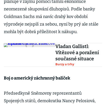
plánuje v zájmu pomoci tamní ekonomice
neomezené skupování dluhopisů. Podle banky
Goldman Sachs má navíc drahý kov období
výprodeje nejspíš za sebou, nyní by prý ale stále
mohla být dobrá příležitost k nákupu.
Vladan Gallistl:
Vítězové a poražení
současné situace
Burzy a trhy
Boj o americký záchranný balíček
Předsedkyně Sněmovny reprezentantů
Spojených států, demokratka Nancy Pelosiová,