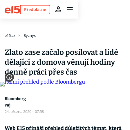
Předplatné
e15.cz
Byznys
Zlato zase začalo posilovat a lidé
dělající z domova věnují hodiny
denně práci přes čas
Bloomberg
vaj
24. března 2020
·
07:58
Web E15 přináší přehled důležitých témat, která