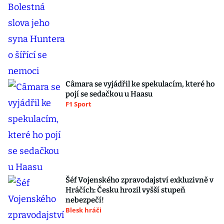
Câmara se vyjádřil ke spekulacím, které ho
pojí se sedačkou u Haasu
F1 Sport
Šéf Vojenského zpravodajství exkluzivně v
Hráčích: Česku hrozil vyšší stupeň
nebezpečí!
Blesk hráči