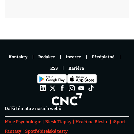
Kontakty
Redakce
Inzerce
Předplatné
RSS
Kariéra
Další témata z našich webů
Moje Psychologie
Blesk Tlapky
Hráči na Blesku
iSport
Fantasy
Spotřebitelské testy