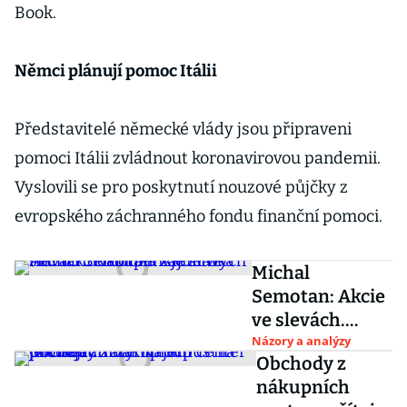
Book.
Němci plánují pomoc Itálii
Představitelé německé vlády jsou připraveni
pomoci Itálii zvládnout koronavirovou pandemii.
Vyslovili se pro poskytnutí nouzové půjčky z
evropského záchranného fondu finanční pomoci.
Michal
Semotan: Akcie
ve slevách.
Nabídka
Názory a analýzy
Obchody z
zajímavých
nákupních
titulů k