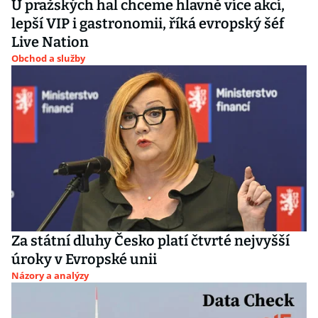
U pražských hal chceme hlavně více akcí,
lepší VIP i gastronomii, říká evropský šéf
Live Nation
Obchod a služby
Za státní dluhy Česko platí čtvrté nejvyšší
úroky v Evropské unii
Názory a analýzy