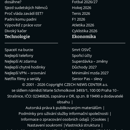
dosáhne?
Fotbal 2026/27
Sjezd sudetských Němců
Hokej 2026
Proč vláda zavádí EET?
Tenis 2026
Padni komu padni
F1 2026
Výpověď z práce vzor
Atletika 2026
Divoký kačer
Cyklistika 2026
Technologie
Ekonomika
SpaceX na burze
Smrt OSVČ
Nejlepší telefony
Spořicí účty
Nejlepší AI zdarma
Superdávka – změny
Nejlepší chytré hodinky
Důchody 2027
Nejlepší VPN – srovnání
Minimální mzda 2027
Netflix filmy a seriály
Senior Pas – slevy
© 2001 - 2026 Copyright
CZECH NEWS CENTER a.s.
se sídlem náměstí Marie Schmolkové 3493/1, 100 00 Praha 10 -
Strašnice, IČO: 02346826, zapsána v OR, sp.zn. B 19490 a dodavatelé
obsahu
Autorská práva k publikovaným materiálům
Podmínky pro užívání služby informační společnosti
Informace o zpracování osobních údajů
Cookies
Nastavení soukromí
Vlastnická struktura