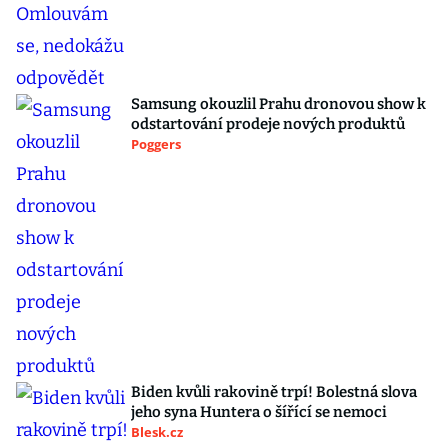
Samsung okouzlil Prahu dronovou show k
odstartování prodeje nových produktů
Poggers
Biden kvůli rakovině trpí! Bolestná slova
jeho syna Huntera o šířící se nemoci
Blesk.cz