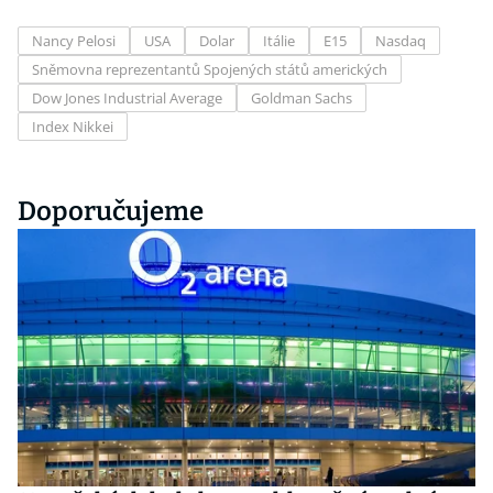
Nancy Pelosi
USA
Dolar
Itálie
E15
Nasdaq
Sněmovna reprezentantů Spojených států amerických
Dow Jones Industrial Average
Goldman Sachs
Index Nikkei
Doporučujeme