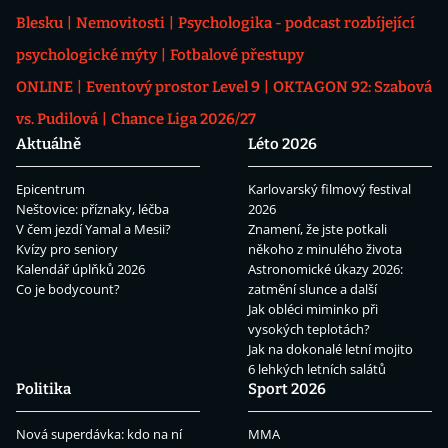
Blesku
Nemovitosti
Psychologika - podcast rozbíjející
psychologické mýty
Fotbalové přestupy
ONLINE
Eventový prostor Level 9
OKTAGON 92: Szabová
vs. Pudilová
Chance Liga 2026/27
Aktuálně
Léto 2026
Epicentrum
Karlovarský filmový festival
Neštovice: příznaky, léčba
2026
V čem jezdí Yamal a Mesii?
Znamení, že jste potkali
Kvízy pro seniory
někoho z minulého života
Kalendář úplňků 2026
Astronomické úkazy 2026:
Co je bodycount?
zatmění slunce a další
Jak obléci miminko při
vysokých teplotách?
Jak na dokonalé letní mojito
6 lehkých letních salátů
Politika
Sport 2026
Nová superdávka: kdo na ní
MMA