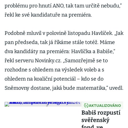
problému pro hnutí ANO, tak tam určitě nebudu,“
řekl ke své kandidatuře na premiéra.
Podobně mluvil v polovině listopadu Havlíček. „Jak
pan předseda, tak já říkáme stále totéž. Máme
dva kandidáty na premiéra: Havlíčka a Babiše,“
řekl serveru Novinky.cz. „Samozřejmě se to
rozhodne s ohledem na výsledek voleb a s
ohledem na koaliční potenciál – kdo se do
Sněmovny dostane, jaká bude matematika,“ uvedl.
AKTUALIZOVÁNO
Babiš rozpustí
svěřenský
fond, ve