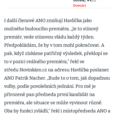
kterém je
Domácí
Agrofert. Tvrdí,
že mu nic
I další členové ANO zmiňují Havlíčka jako
nebrání držet
možného budoucího premiéra. „Je to stínový
akcie
premiér, vede stínovou vládu každý týden.
Předpokládám, že by v tom mohl pokračovat. A
pak, když získáme patřičný výsledek, překlopí se
to v pozici reálného premiéra,“ řekl ve
středu Novinkám.cz na adresu Havlíčka poslanec
ANO Patrik Nacher. „Bude to o tom, jak dopadnou
volby, podle povolebních jednání. Pro mě je
přirozeně pan předseda první kandidát na
premiéra, ale situace se může vyvinout různě.
Oba by funkci zvládli,“ řekl i místopředseda ANO a