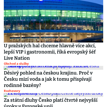
U pražských hal chceme hlavně více akcí,
lepší VIP i gastronomii, říká evropský šéf
Live Nation
Obchod a služby
Děsivý pohled na českou krajinu. Proč v
Česku mizí voda a jak k tomu přispívají
rodinné bazény?
Rozhovory
Za státní dluhy Česko platí čtvrté nejvyšší
úroky v Evropské unii