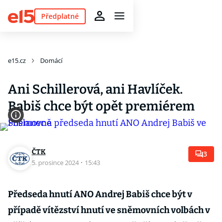
Předplatné
e15.cz
Domácí
Ani Schillerová, ani Havlíček.
Babiš chce být opět premiérem
ČTK
3
5. prosince 2024
·
15:43
Předseda hnutí ANO Andrej Babiš chce být v
případě vítězství hnutí ve sněmovních volbách v