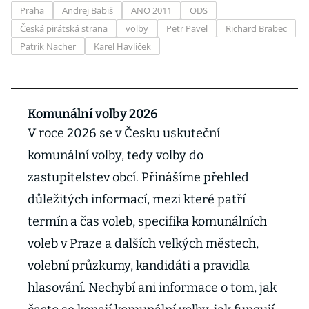
Praha
Andrej Babiš
ANO 2011
ODS
Česká pirátská strana
volby
Petr Pavel
Richard Brabec
Patrik Nacher
Karel Havlíček
Komunální volby 2026
V roce 2026 se v Česku uskuteční
komunální volby, tedy volby do
zastupitelstev obcí. Přinášíme přehled
důležitých informací, mezi které patří
termín a čas voleb, specifika komunálních
voleb v Praze a dalších velkých městech,
volební průzkumy, kandidáti a pravidla
hlasování. Nechybí ani informace o tom, jak