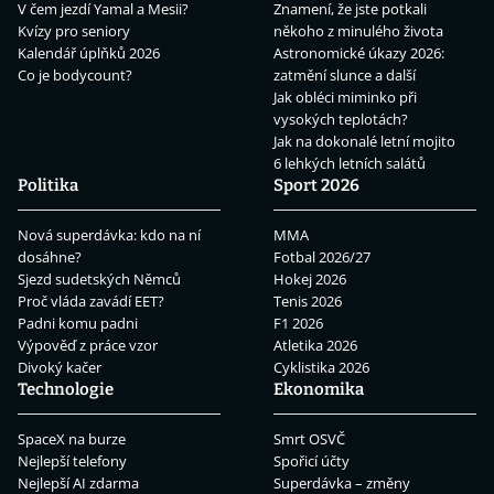
V čem jezdí Yamal a Mesii?
Znamení, že jste potkali
Kvízy pro seniory
někoho z minulého života
Kalendář úplňků 2026
Astronomické úkazy 2026:
Co je bodycount?
zatmění slunce a další
Jak obléci miminko při
vysokých teplotách?
Jak na dokonalé letní mojito
6 lehkých letních salátů
Politika
Sport 2026
Nová superdávka: kdo na ní
MMA
dosáhne?
Fotbal 2026/27
Sjezd sudetských Němců
Hokej 2026
Proč vláda zavádí EET?
Tenis 2026
Padni komu padni
F1 2026
Výpověď z práce vzor
Atletika 2026
Divoký kačer
Cyklistika 2026
Technologie
Ekonomika
SpaceX na burze
Smrt OSVČ
Nejlepší telefony
Spořicí účty
Nejlepší AI zdarma
Superdávka – změny