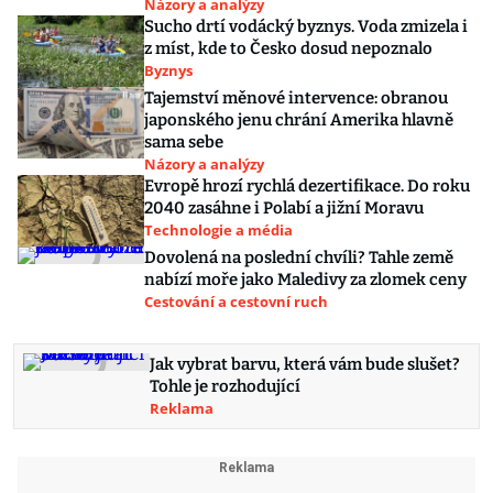
Názory a analýzy
Sucho drtí vodácký byznys. Voda zmizela i
z míst, kde to Česko dosud nepoznalo
Byznys
Tajemství měnové intervence: obranou
japonského jenu chrání Amerika hlavně
sama sebe
Názory a analýzy
Evropě hrozí rychlá dezertifikace. Do roku
2040 zasáhne i Polabí a jižní Moravu
Technologie a média
Dovolená na poslední chvíli? Tahle země
nabízí moře jako Maledivy za zlomek ceny
Cestování a cestovní ruch
Jak vybrat barvu, která vám bude slušet?
Tohle je rozhodující
Reklama