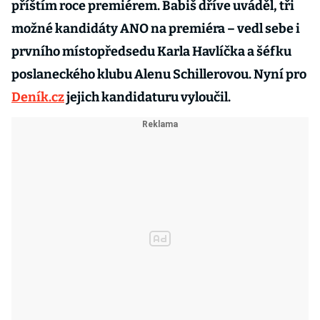
příštím roce premiérem. Babiš dříve uváděl, tři
možné kandidáty ANO na premiéra – vedl sebe i
prvního místopředsedu Karla Havlíčka a šéfku
poslaneckého klubu Alenu Schillerovou. Nyní pro
Deník.cz
jejich kandidaturu vyloučil.