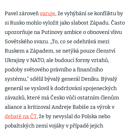
Pavel zároveň
varuje
, že vyhýbání se konfliktu by
si Rusko mohlo vyložit jako slabost Západu. Často
upozorňuje na Putinovy ambice o obnovení vlivu
Sovětského svazu. „To, co se odehrává mezi
Ruskem a Západem, se netýká pouze členství
Ukrajiny v NATO, ale budoucí formy vztahů,
podoby světového právního a finančního
systému," sdělil bývalý generál Deníku. Bývalý
generál se vyslovil k dodržování spojeneckých
závazků, které má Česko vůči ostatním členům
aliance a kritizoval Andreje Babiše za výrok v
debatě na ČT
, že by nevyslal do Polska nebo
pobaltských zemí vojáky v případě jejich