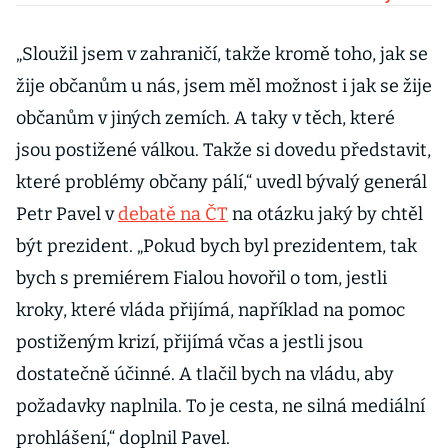
nástupu k moci
„Sloužil jsem v zahraničí, takže kromě toho, jak se
žije občanům u nás, jsem měl možnost i jak se žije
občanům v jiných zemích. A taky v těch, které
jsou postižené válkou. Takže si dovedu představit,
které problémy občany pálí,“ uvedl bývalý generál
Petr Pavel v
debatě na ČT
na otázku jaký by chtěl
být prezident. „Pokud bych byl prezidentem, tak
bych s premiérem Fialou hovořil o tom, jestli
kroky, které vláda přijímá, například na pomoc
postiženým krizí, přijímá včas a jestli jsou
dostatečně účinné. A tlačil bych na vládu, aby
požadavky naplnila. To je cesta, ne silná mediální
prohlášení,“ doplnil Pavel.