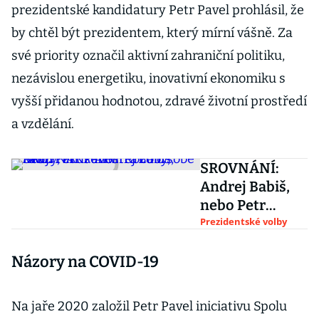
prezidentské kandidatury Petr Pavel prohlásil, že
by chtěl být prezidentem, který mírní vášně. Za
své priority označil aktivní zahraniční politiku,
nezávislou energetiku, inovativní ekonomiku s
vyšší přidanou hodnotou, zdravé životní prostředí
a vzdělání.
SROVNÁNÍ:
Andrej Babiš,
nebo Petr
Pavel? Rozdíly,
Prezidentské volby
kauzy,
Názory na COVID-19
zkušenosti a co
o sobě říkají
Na jaře 2020 založil Petr Pavel iniciativu Spolu