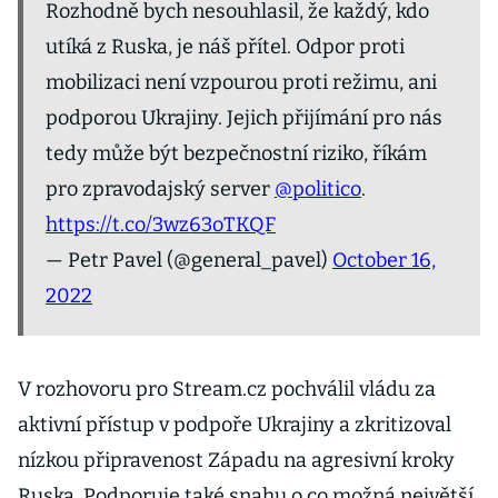
Rozhodně bych nesouhlasil, že každý, kdo
utíká z Ruska, je náš přítel. Odpor proti
mobilizaci není vzpourou proti režimu, ani
podporou Ukrajiny. Jejich přijímání pro nás
tedy může být bezpečnostní riziko, říkám
pro zpravodajský server
@politico
.
https://t.co/3wz63oTKQF
— Petr Pavel (@general_pavel)
October 16,
2022
V rozhovoru pro Stream.cz pochválil vládu za
aktivní přístup v podpoře Ukrajiny a zkritizoval
nízkou připravenost Západu na agresivní kroky
Ruska. Podporuje také snahu o co možná největší