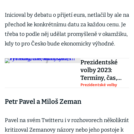
Inicioval by debatu o přijetí eura, netlačil by ale na
přechod ke konkrétnímu datu za každou cenu. Je
třeba to podle něj udělat promyšleně v okamžiku,
kdy to pro Česko bude ekonomicky výhodné.
Prezidentské
volby 2023:
Termíny, čas,
kandidáti,
Prezidentské volby
výsledky a
Petr Pavel a Miloš Zeman
volební systém
Pavel na svém Twitteru i v rozhovorech několikrát
kritizoval Zemanovy názory nebo jeho postoje k