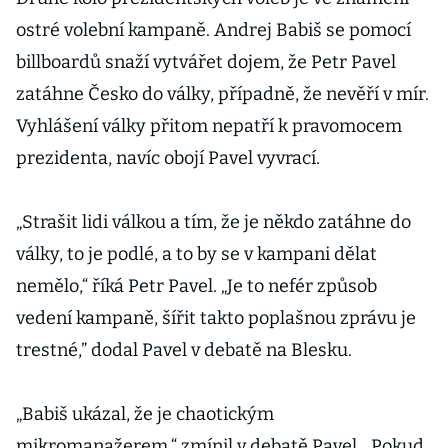
ostré volební kampaně. Andrej Babiš se pomocí
billboardů snaží vytvářet dojem, že Petr Pavel
zatáhne Česko do války, případně, že nevěří v mír.
Vyhlášení války přitom nepatří k pravomocem
prezidenta, navíc obojí Pavel vyvrací.
„Strašit lidi válkou a tím, že je někdo zatáhne do
války, to je podlé, a to by se v kampani dělat
nemělo,“ říká Petr Pavel. „Je to nefér způsob
vedení kampaně, šířit takto poplašnou zprávu je
trestné,” dodal Pavel v debatě na Blesku.
„Babiš ukázal, že je chaotickým
mikromanažerem,“ zmínil v debatě Pavel. „Pokud