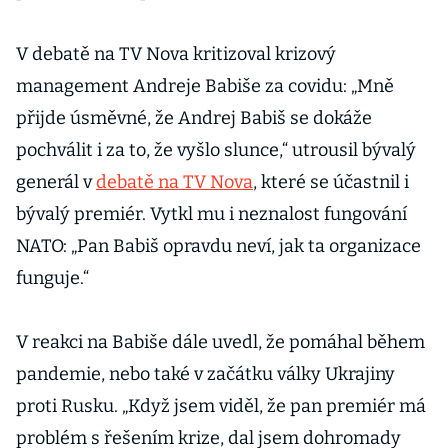
V debatě na TV Nova kritizoval krizový
management Andreje Babiše za covidu: „Mně
přijde úsměvné, že Andrej Babiš se dokáže
pochválit i za to, že vyšlo slunce,“ utrousil bývalý
generál v
debatě na TV Nova
, které se účastnil i
bývalý premiér. Vytkl mu i neznalost fungování
NATO: „Pan Babiš opravdu neví, jak ta organizace
funguje.“
V reakci na Babiše dále uvedl, že pomáhal během
pandemie, nebo také v začátku války Ukrajiny
proti Rusku. „Když jsem viděl, že pan premiér má
problém s řešením krize, dal jsem dohromady