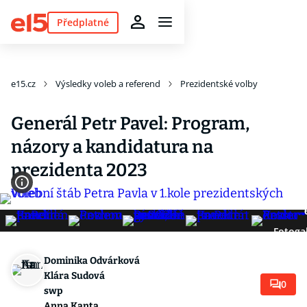
Předplatné
e15.cz
Výsledky voleb a referend
Prezidentské volby
Generál Petr Pavel: Program,
názory a kandidatura na
prezidenta 2023
Fotogal
Dominika Odvárková
Klára Sudová
0
swp
Anna Kanta