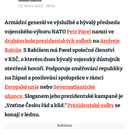
23. ledna 2023
·
08:00
Armádní generál ve výslužbě a bývalý předseda
vojenského výboru NATO
Petr Pavel
narazí ve
druhém kole prezidentských volbeb
na
Andreje
Babiše
. S Babišem má Pavel společné členství
v KSČ, o kterém dnes bývalý vojenský důstojník
otevřeně hovoří. Podporuje směřování republiky
na Západ a posilování spolupráce v rámci
Evropské unie
nebo
Severoatlantické
aliance
. Sloganem jeho prezidentské kampaně je
„Vraťme Česku řád a klid.“
Prezidentské volby
se
konají v lednu.