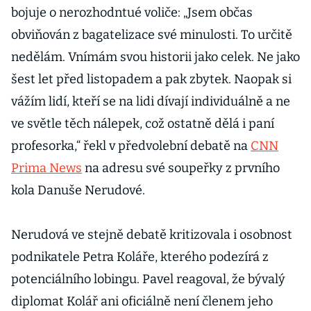
bojuje o nerozhodntué voliče: „Jsem občas
obviňován z bagatelizace své minulosti. To určitě
nedělám. Vnímám svou historii jako celek. Ne jako
šest let před listopadem a pak zbytek. Naopak si
vážím lidí, kteří se na lidi dívají individuálně a ne
ve světle těch nálepek, což ostatně dělá i paní
profesorka,“ řekl v předvolební debatě na
CNN
Prima News
na adresu své soupeřky z prvního
kola Danuše Nerudové.
Nerudová ve stejně debatě kritizovala i osobnost
podnikatele Petra Koláře, kterého podezírá z
potenciálního lobingu. Pavel reagoval, že bývalý
diplomat Kolář ani oficiálně není členem jeho