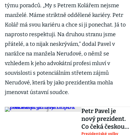
týmu poradců. „My s Petrem Kolářem nejsme
manželé. Máme striktně oddělené kariéry. Petr
Kolář má svou kariéru a chce si ji ponechat. Já to
naprosto respektuji. Na druhou stranu jsme
přátelé, a to nijak neskrývám,” dodal Pavel v
narážce na manžela Nerudové, o němž se
vzhledem k jeho advokátní profesi mluví v
souvislosti s potenciálním střetem zájmů
Nerudové, která by jako prezidentka mohla
jmenovat ústavní soudce.
Petr Pavel je
nový prezident.
Co čeká českou
politiku po jeho
Prezidentské volby