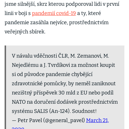
jsme silnější, skrz kterou podporoval lidi v první
linii v boji s
pandemií covid-19
a ty, které
pandemie zasáhla nejvíce, prostřednictvím
veřejných sbírek.
V návalu vděčnosti ČLR, M. Zemanovi, M.
Nejedlému a J. Tvrdíkovi za možnost koupit
si od původce pandemie chybějící
zdravotnické pomůcky, by neměl zaniknout
nezištný příspěvek 30 mld z EU nebo podíl
NATO na doručení dodávek prostřednictvím
systému SALIS (An-124). Soudnost!
— Petr Pavel (@general_pavel)
March 21,