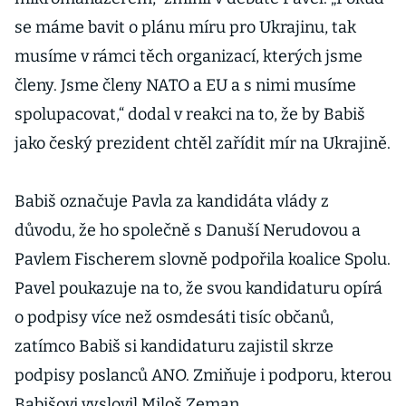
se máme bavit o plánu míru pro Ukrajinu, tak
musíme v rámci těch organizací, kterých jsme
členy. Jsme členy NATO a EU a s nimi musíme
spolupacovat,“ dodal v reakci na to, že by Babiš
jako český prezident chtěl zařídit mír na Ukrajině.
Babiš označuje Pavla za kandidáta vlády z
důvodu, že ho společně s Danuší Nerudovou a
Pavlem Fischerem slovně podpořila koalice Spolu.
Pavel poukazuje na to, že svou kandidaturu opírá
o podpisy více než osmdesáti tisíc občanů,
zatímco Babiš si kandidaturu zajistil skrze
podpisy poslanců ANO. Zmiňuje i podporu, kterou
Babišovi vyslovil Miloš Zeman.