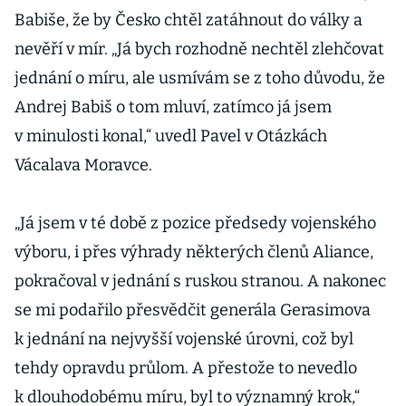
Babiše, že by Česko chtěl zatáhnout do války a
nevěří v mír. „Já bych rozhodně nechtěl zlehčovat
jednání o míru, ale usmívám se z toho důvodu, že
Andrej Babiš o tom mluví, zatímco já jsem
v minulosti konal,“ uvedl Pavel v Otázkách
Vácalava Moravce.
„Já jsem v té době z pozice předsedy vojenského
výboru, i přes výhrady některých členů Aliance,
pokračoval v jednání s ruskou stranou. A nakonec
se mi podařilo přesvědčit generála Gerasimova
k jednání na nejvyšší vojenské úrovni, což byl
tehdy opravdu průlom. A přestože to nevedlo
k dlouhodobému míru, byl to významný krok,“