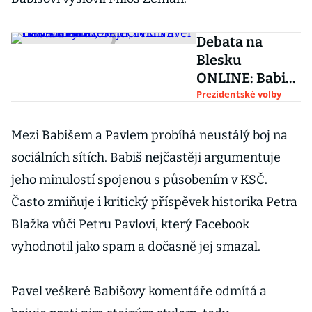
Debata na
Blesku
ONLINE: Babiš
ukázal, že je
Prezidentské volby
chaotickým
mikromanažer
Mezi Babišem a Pavlem probíhá neustálý boj na
em, řekl Pavel
sociálních sítích. Babiš nejčastěji argumentuje
jeho minulostí spojenou s působením v KSČ.
Často zmiňuje i kritický příspěvek historika Petra
Blažka vůči Petru Pavlovi, který Facebook
vyhodnotil jako spam a dočasně jej smazal.
Pavel veškeré Babišovy komentáře odmítá a