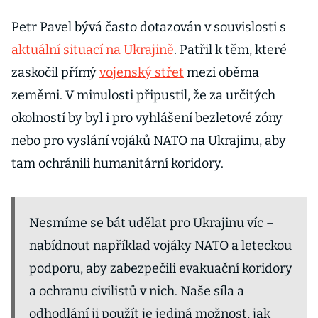
Petr Pavel bývá často dotazován v souvislosti s
aktuální situací na Ukrajině
. Patřil k těm, které
zaskočil přímý
vojenský střet
mezi oběma
zeměmi. V minulosti připustil, že za určitých
okolností by byl i pro vyhlášení bezletové zóny
nebo pro vyslání vojáků NATO na Ukrajinu, aby
tam ochránili humanitární koridory.
Nesmíme se bát udělat pro Ukrajinu víc –
nabídnout například vojáky NATO a leteckou
podporu, aby zabezpečili evakuační koridory
a ochranu civilistů v nich. Naše síla a
odhodlání ji použít je jediná možnost, jak