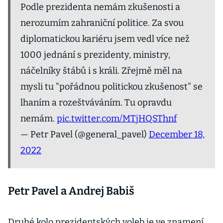
Podle prezidenta nemám zkušenosti a
nerozumím zahraniční politice. Za svou
diplomatickou kariéru jsem vedl více než
1000 jednání s prezidenty, ministry,
náčelníky štábů i s králi. Zřejmě měl na
mysli tu "pořádnou politickou zkušenost" se
lhaním a rozeštváváním. Tu opravdu
nemám.
pic.twitter.com/MTjHQSThnf
— Petr Pavel (@general_pavel)
December 18,
2022
Petr Pavel a Andrej Babiš
Druhé kolo prezidentských voleb je ve znamení