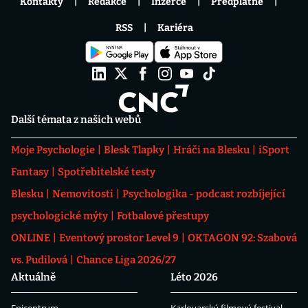
Kontakty
Redakce
Inzerce
Předplatné
RSS
Kariéra
Další témata z našich webů
Moje Psychologie
Blesk Tlapky
Hráči na Blesku
iSport
Fantasy
Spotřebitelské testy
Blesku
Nemovitosti
Psychologika - podcast rozbíjející
psychologické mýty
Fotbalové přestupy
ONLINE
Eventový prostor Level 9
OKTAGON 92: Szabová
vs. Pudilová
Chance Liga 2026/27
Aktuálně
Léto 2026