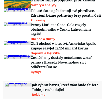
transformace je pojistkou proti chaosu
Názory a analýzy
Tekuté zlato opět dostojí své přezdívce.
Zdražení běžné potraviny brzy pocítí i Češi
Potraviny
Penny Market a Coca-Cola rozjely
obchodní válku v Česku. Lahve mizí z
regálů
Obchod a služby
Obří obchod v letectví. Americké Apollo
kupuje easyJet za 161 miliard korun
Doprava a logistika
České firmy dostaly nečekanou zbraň
přímo z Bruselu. Nově mohou říct
odběratelům ne
Byznys
Jak vybrat barvu, která vám bude slušet?
Tohle je rozhodující
Reklama