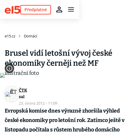
Předplatné
e15.cz
Domácí
Brusel vidí letošní vývoj české
ekonomiky černěji než MF
ČTK
sal
23. února 2012
·
11:09
Evropská komise dnes výrazně zhoršila výhled
české ekonomiky pro letošní rok. Zatímco ještě v
listopadu počítala s růstem hrubého domácího