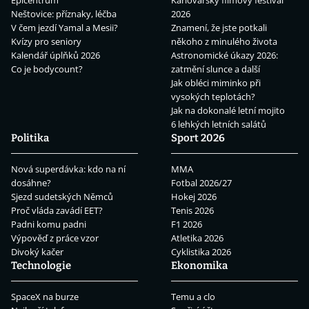
Epicentrum
Karlovarský filmový festival
Neštovice: příznaky, léčba
2026
V čem jezdí Yamal a Mesii?
Znamení, že jste potkali
Kvízy pro seniory
někoho z minulého života
Kalendář úplňků 2026
Astronomické úkazy 2026:
Co je bodycount?
zatmění slunce a další
Jak obléci miminko při
vysokých teplotách?
Jak na dokonalé letní mojito
6 lehkých letních salátů
Politika
Sport 2026
Nová superdávka: kdo na ní
MMA
dosáhne?
Fotbal 2026/27
Sjezd sudetských Němců
Hokej 2026
Proč vláda zavádí EET?
Tenis 2026
Padni komu padni
F1 2026
Výpověď z práce vzor
Atletika 2026
Divoký kačer
Cyklistika 2026
Technologie
Ekonomika
SpaceX na burze
Temu a clo