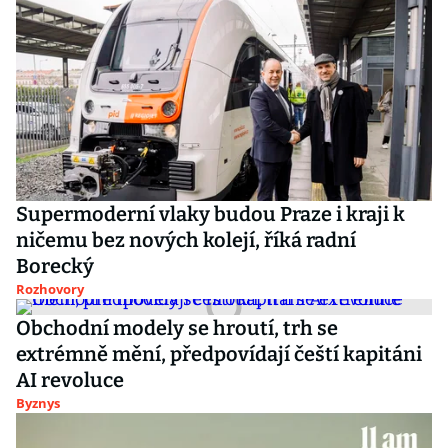
Supermoderní vlaky budou Praze i kraji k
ničemu bez nových kolejí, říká radní
Borecký
Rozhovory
Obchodní modely se hroutí, trh se
extrémně mění, předpovídají čeští kapitáni
AI revoluce
Byznys