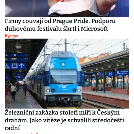
Firmy couvají od Prague Pride. Podporu
duhovému festivalu škrtl i Microsoft
Byznys
Železniční zakázka století míří k Českým
drahám. Jako vítěze je schválili středočeští
radní