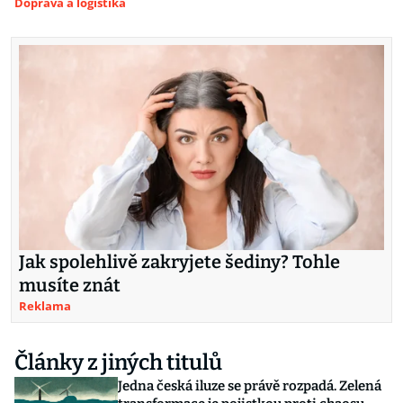
Doprava a logistika
Jak spolehlivě zakryjete šediny? Tohle
musíte znát
Reklama
Články z jiných titulů
Jedna česká iluze se právě rozpadá. Zelená