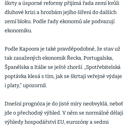
škrty a úsporné reformy přijímá řada zemí kvůli
dluhové krizi a hrozbám jejího šíření do dalších
zemí bloku. Podle řady ekonomů ale podvazují
ekonomiku.
Podle Kapoora je také pravděpodobné, že stav už
tak zasažených ekonomik Řecka, Portugalska,
Španělska a Itálie se ještě zhorší. „Spotřebitelská
poptávka klesá s tím, jak se škrtají veřejné výdaje
i platy,“ upozornil.
Dnešní prognóza je do jisté míry neobvyklá, neboť
jde o přechodný výhled. V něm se normálně dělají
výhledy hospodářství EU, eurozóny a sedmi