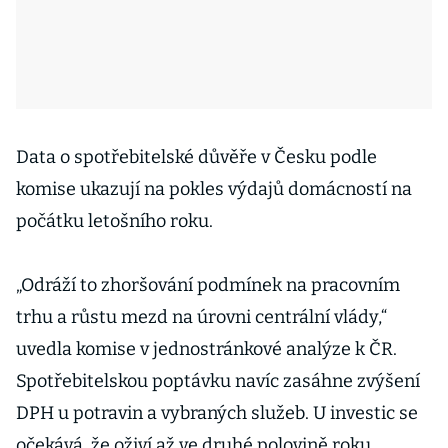
Data o spotřebitelské důvěře v Česku podle
komise ukazují na pokles výdajů domácností na
počátku letošního roku.
„Odráží to zhoršování podmínek na pracovním
trhu a růstu mezd na úrovni centrální vlády,“
uvedla komise v jednostránkové analýze k ČR.
Spotřebitelskou poptávku navíc zasáhne zvýšení
DPH u potravin a vybraných služeb. U investic se
očekává, že oživí až ve druhé polovině roku.