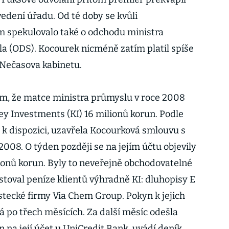
 vedení úřadu. Od té doby se kvůli
 spekulovalo také o odchodu ministra
ila (ODS). Kocourek nicméně zatím platil spíše
Nečasova kabinetu.
om, že matce ministra průmyslu v roce 2008
y Investments (KI) 16 milionů korun. Podle
k dispozici, uzavřela Kocourková smlouvu s
008. O týden později se na jejím účtu objevily
ionů korun. Byly to neveřejně obchodovatelné
stoval peníze klientů výhradně KI: dluhopisy E
stecké firmy Via Chem Group. Pokyn k jejich
á po třech měsících. Za další měsíc odešla
n na její účet u UniCredit Bank, uvádí deník.