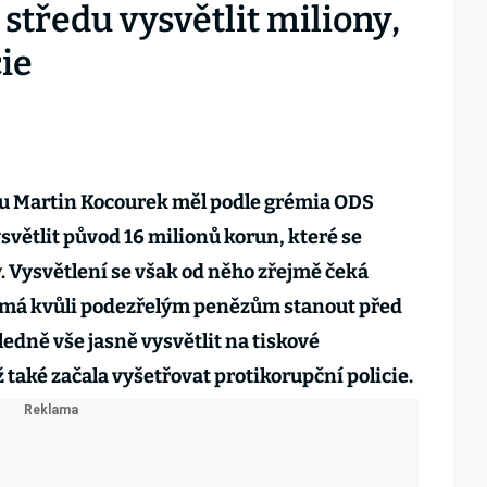
středu vysvětlit miliony,
cie
u Martin Kocourek měl podle grémia ODS
větlit původ 16 milionů korun, které se
y. Vysvětlení se však od něho zřejmě čeká
du má kvůli podezřelým penězům stanout před
dně vše jasně vysvětlit na tiskové
také začala vyšetřovat protikorupční policie.