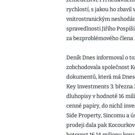
rychlostí, s jakou ho zbavil
vnitrostranickým neshodám
spravedlnosti Jiřího Pospíš
za bezproblémového člena 
Deník Dnes informoval o t
zobchodovala společnost Ke
dokumentů, která má Dnes 
Key Investments 3. března 2
dluhopisy v hodnotě 16 mil
cenné papíry, do nichž inve
Side Property, Sincomu a ú
prodeji dala pak Kocourkov
hotovost 16,14 milionu koru