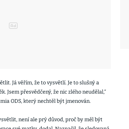
it. Já věřím, že to vysvětlí. Je to slušný a
k. Jsem přesvědčený, že nic zlého neudělal,“
émia ODS, který nechtěl být jmenován.
světlit, není ale prý důvod, proč by měl být
race své matky, dodal. Naznačil, že sledovaná