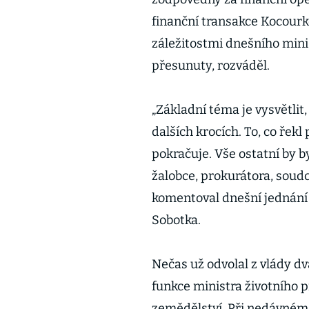
finanční transakce Kocour
záležitostmi dnešního minis
přesunuty, rozváděl.
„Základní téma je vysvětlit
dalších krocích. To, co ře
pokračuje. Vše ostatní by b
žalobce, prokurátora, soud
komentoval dnešní jednán
Sobotka.
Nečas už odvolal z vlády dva
funkce ministra životního p
zemědělství. Při nedávném