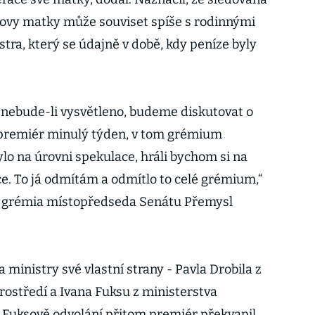
kovy matky může souviset spíše s rodinnými
tra, který se údajně v době, kdy peníze byly
, nebude-li vysvětleno, budeme diskutovat o
kl premiér minulý týden, v tom grémium
ylo na úrovni spekulace, hráli bychom si na
ce. To já odmítám a odmítlo to celé grémium,“
í grémia místopředseda Senátu Přemysl
 ministry své vlastní strany - Pavla Drobila z
rostředí a Ivana Fuksu z ministerstva
 Fuksově odvolání přitom premiér překvapil