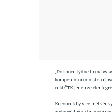
„Do konce týdne to má vysvětl
kompetentní ministr a člově
řekl ČTK jeden ze členů gr
Kocourek by sice měl věc vy
zodpovědný za finanční ope