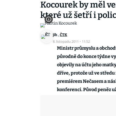
Kocourek by měl ve 
které už šetří i poli
,
jih
ČTK
8. listopadu 2011
·
11:52
Ministr průmyslu a obchod
původně do konce týdne vys
objevily na účtu jeho matk
dříve, protože už ve stře
premiérem Nečasem a násle
konferenci. Původ peněz už 