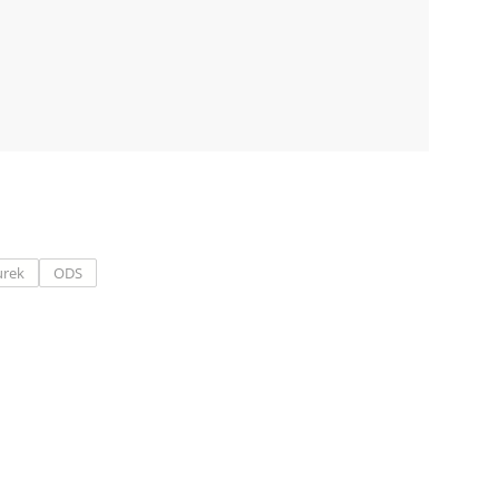
urek
ODS