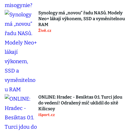
Synology má „novou“ řadu NASů. Modely
Neo+ lákají výkonem, SSD a vyměnitelnou
RAM
Živě.cz
ONLINE: Hradec - Besiktas 0:1. Turci jdou
do vedení! Odražený míč uklidil do sítě
Kilicsoy
iSport.cz