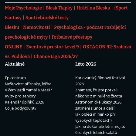
Moje Psychologie
Blesk Tlapky
Hráči na Blesku
iSport
Fantasy
Spotřebitelské testy
Blesku
Nemovitosti
Psychologika - podcast rozbíjející
psychologické mýty
Fotbalové přestupy
ONLINE
Eventový prostor Level 9
OKTAGON 92: Szabová
vs. Pudilová
Chance Liga 2026/27
Aktuálně
Léto 2026
Epicentrum
Karlovarský filmový festival
Neštovice: příznaky, léčba
2026
V čem jezdí Yamal a Mesii?
Znamení, že jste potkali
Kvízy pro seniory
někoho z minulého života
Kalendář úplňků 2026
Astronomické úkazy 2026:
Co je bodycount?
zatmění slunce a další
Jak obléci miminko při
vysokých teplotách?
Jak na dokonalé letní mojito
6 lehkých letních salátů