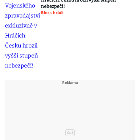
Hráčích: Česku hrozil vyšší stupeň
nebezpečí!
Blesk hráči