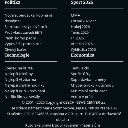
Politika
Sport 2026
Nová superdávka: kdo na ní
MMA
dosáhne?
Fotbal 2026/27
Sjezd sudetských Němců
Hokej 2026
Proč vláda zavádí EET?
Tenis 2026
Padni komu padni
F1 2026
Výpověď z práce vzor
Atletika 2026
Divoký kačer
Cyklistika 2026
Technologie
Ekonomika
SpaceX na burze
Temu a clo
Nejlepší telefony
Spořicí účty
Nejlepší AI zdarma
Superdávka – změny
Nejlepší chytré hodinky
Chybějící roky k důchodu
Nejlepší VPN – srovnání
Minimální mzda 2027
Netflix filmy a seriály
Vedro v práci
© 2001 - 2026 Copyright
CZECH NEWS CENTER a.s.
se sídlem náměstí Marie Schmolkové 3493/1, 100 00 Praha 10 -
Strašnice, IČO: 02346826, zapsána v OR, sp.zn. B 19490 a dodavatelé
obsahu
Autorská práva k publikovaným materiálům