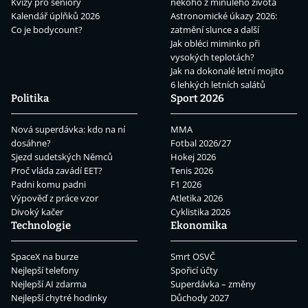
Kvízy pro seniory
někoho z minulého života
Kalendář úplňků 2026
Astronomické úkazy 2026:
Co je bodycount?
zatmění slunce a další
Jak obléci miminko při
vysokých teplotách?
Jak na dokonalé letní mojito
6 lehkých letních salátů
Politika
Sport 2026
Nová superdávka: kdo na ní
MMA
dosáhne?
Fotbal 2026/27
Sjezd sudetských Němců
Hokej 2026
Proč vláda zavádí EET?
Tenis 2026
Padni komu padni
F1 2026
Výpověď z práce vzor
Atletika 2026
Divoký kačer
Cyklistika 2026
Technologie
Ekonomika
SpaceX na burze
Smrt OSVČ
Nejlepší telefony
Spořicí účty
Nejlepší AI zdarma
Superdávka – změny
Nejlepší chytré hodinky
Důchody 2027