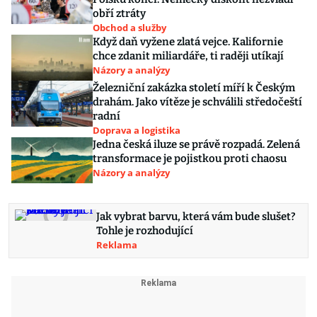
obří ztráty
Obchod a služby
Když daň vyžene zlatá vejce. Kalifornie
chce zdanit miliardáře, ti raději utíkají
Názory a analýzy
Železniční zakázka století míří k Českým
drahám. Jako vítěze je schválili středočeští
radní
Doprava a logistika
Jedna česká iluze se právě rozpadá. Zelená
transformace je pojistkou proti chaosu
Názory a analýzy
Jak vybrat barvu, která vám bude slušet?
Tohle je rozhodující
Reklama