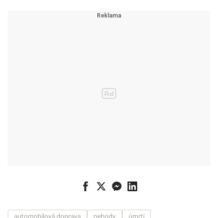
automobilová doprava
nehody
úmrtí