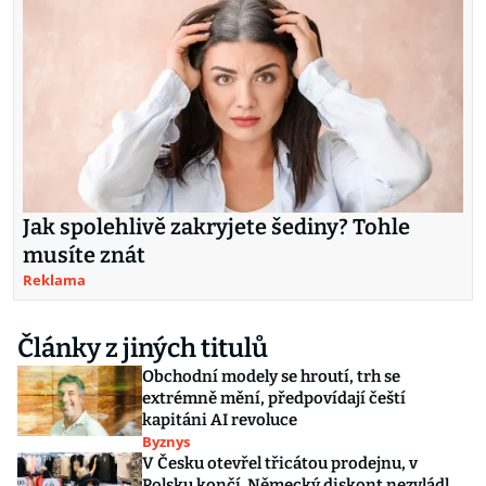
Jak spolehlivě zakryjete šediny? Tohle
musíte znát
Reklama
Články z jiných titulů
Obchodní modely se hroutí, trh se
extrémně mění, předpovídají čeští
kapitáni AI revoluce
Byznys
V Česku otevřel třicátou prodejnu, v
Polsku končí. Německý diskont nezvládl