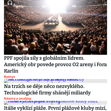
PPF spojila síly s globálním lídrem.
Americký obr povede provoz O2 areny i Fora
Karlín
Byznys
Na trzích se děje něco nezvyklého.
Technologické firmy shánějí miliardy
Názory a analýzy
Itálie vyklízí pláže. První plážové kluby mizí,