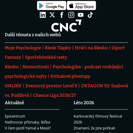
Další témata z našich webů
Moje Psychologie
Blesk Tlapky
Hráči na Blesku
iSport
Fantasy
Spotřebitelské testy
Blesku
Nemovitosti
Psychologika - podcast rozbíjející
psychologické mýty
Fotbalové přestupy
ONLINE
Eventový prostor Level 9
OKTAGON 92: Szabová
vs. Pudilová
Chance Liga 2026/27
Aktuálně
Léto 2026
Epicentrum
Karlovarský filmový festival
Neštovice: příznaky, léčba
2026
V čem jezdí Yamal a Mesii?
Znamení, že jste potkali