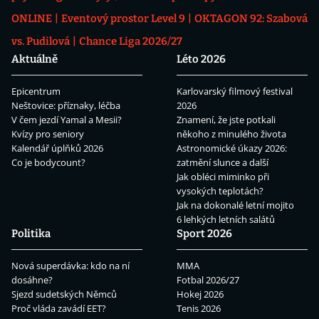
ONLINE
Eventový prostor Level 9
OKTAGON 92: Szabová
vs. Pudilová
Chance Liga 2026/27
Aktuálně
Léto 2026
Epicentrum
Karlovarský filmový festival
Neštovice: příznaky, léčba
2026
V čem jezdí Yamal a Mesii?
Znamení, že jste potkali
Kvízy pro seniory
někoho z minulého života
Kalendář úplňků 2026
Astronomické úkazy 2026:
Co je bodycount?
zatmění slunce a další
Jak obléci miminko při
vysokých teplotách?
Jak na dokonalé letní mojito
6 lehkých letních salátů
Politika
Sport 2026
Nová superdávka: kdo na ní
MMA
dosáhne?
Fotbal 2026/27
Sjezd sudetských Němců
Hokej 2026
Proč vláda zavádí EET?
Tenis 2026