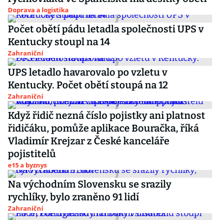
Doprava a logistika
Počet obětí pádu letadla společnosti UPS v
Kentucky stoupl na 14
Zahraniční
UPS letadlo havarovalo po vzletu v
Kentucky. Počet obětí stoupá na 12
Zahraniční
Když řidič nezná číslo pojistky ani platnost
řidičáku, pomůže aplikace Bouračka, říká
Vladimír Krejzar z České kanceláře
pojistitelů
e15 a byznys
Na východním Slovensku se srazily
rychlíky, bylo zraněno 91 lidí
Zahraniční