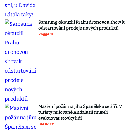
Samsung okouzlil Prahu dronovou show k
odstartování prodeje nových produktů
Poggers
Masivní požár na jihu Španělska se šíří: V
turisty milované Andalusii museli
evakuovat stovky lidí
Blesk.cz