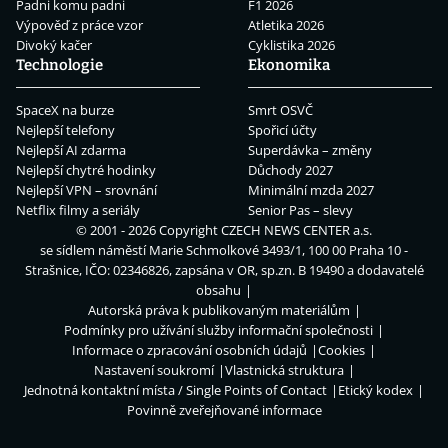
Padni komu padni
F1 2026
Výpověď z práce vzor
Atletika 2026
Divoký kačer
Cyklistika 2026
Technologie
Ekonomika
SpaceX na burze
Smrt OSVČ
Nejlepší telefony
Spořicí účty
Nejlepší AI zdarma
Superdávka – změny
Nejlepší chytré hodinky
Důchody 2027
Nejlepší VPN – srovnání
Minimální mzda 2027
Netflix filmy a seriály
Senior Pas – slevy
© 2001 - 2026 Copyright
CZECH NEWS CENTER a.s.
se sídlem náměstí Marie Schmolkové 3493/1, 100 00 Praha 10 -
Strašnice, IČO: 02346826, zapsána v OR, sp.zn. B 19490 a dodavatelé
obsahu
Autorská práva k publikovaným materiálům
Podmínky pro užívání služby informační společnosti
Informace o zpracování osobních údajů
Cookies
Nastavení soukromí
Vlastnická struktura
Jednotná kontaktní místa / Single Points of Contact
Etický kodex
Povinně zveřejňované informace