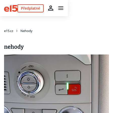
Předplatné
e15.cz
Nehody
nehody