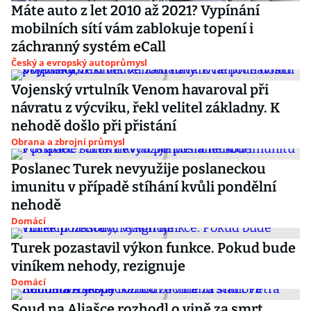
Máte auto z let 2010 až 2021? Vypínání
mobilních sítí vám zablokuje topení i
záchranný systém eCall
Český a evropský autoprůmysl
Vojenský vrtulník Venom havaroval při
návratu z výcviku, řekl velitel základny. K
nehodě došlo při přistání
Obrana a zbrojní průmysl
Poslanec Turek nevyužije poslaneckou
imunitu v případě stíhání kvůli pondělní
nehodě
Domácí
Turek pozastavil výkon funkce. Pokud bude
viníkem nehody, rezignuje
Domácí
Soud na Aljašce rozhodl o vině za smrt