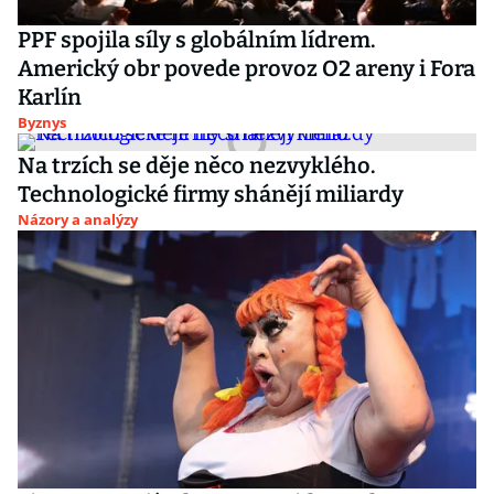
PPF spojila síly s globálním lídrem.
Americký obr povede provoz O2 areny i Fora
Karlín
Byznys
Na trzích se děje něco nezvyklého.
Technologické firmy shánějí miliardy
Názory a analýzy