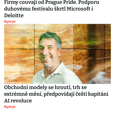
Firmy couvají od Prague Pride. Podporu
duhovému festivalu škrtl Microsoft i
Deloitte
Byznys
Obchodní modely se hroutí, trh se
extrémně mění, předpovídají čeští kapitáni
AI revoluce
Byznys