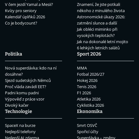
V čem jezdí Yamal a Mesii?
Znamení, že jste potkali
Kvízy pro seniory
někoho z minulého života
Kalendář úplňků 2026
Astronomické úkazy 2026:
Co je bodycount?
zatmění slunce a další
Jak obléci miminko při
vysokých teplotách?
Jak na dokonalé letní mojito
6 lehkých letních salátů
Politika
Sport 2026
Nová superdávka: kdo na ní
MMA
dosáhne?
Fotbal 2026/27
Sjezd sudetských Němců
Hokej 2026
Proč vláda zavádí EET?
Tenis 2026
Padni komu padni
F1 2026
Výpověď z práce vzor
Atletika 2026
Divoký kačer
Cyklistika 2026
Technologie
Ekonomika
SpaceX na burze
Smrt OSVČ
Nejlepší telefony
Spořicí účty
Nejlepší AI zdarma
Superdávka – změny