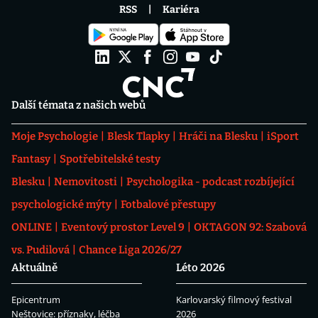
RSS
Kariéra
Další témata z našich webů
Moje Psychologie
Blesk Tlapky
Hráči na Blesku
iSport
Fantasy
Spotřebitelské testy
Blesku
Nemovitosti
Psychologika - podcast rozbíjející
psychologické mýty
Fotbalové přestupy
ONLINE
Eventový prostor Level 9
OKTAGON 92: Szabová
vs. Pudilová
Chance Liga 2026/27
Aktuálně
Léto 2026
Epicentrum
Karlovarský filmový festival
Neštovice: příznaky, léčba
2026