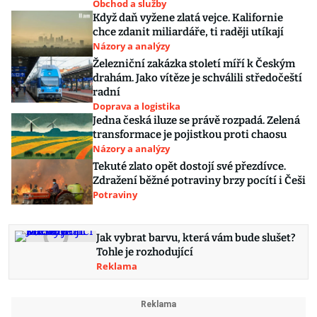
Obchod a služby
Když daň vyžene zlatá vejce. Kalifornie
chce zdanit miliardáře, ti raději utíkají
Názory a analýzy
Železniční zakázka století míří k Českým
drahám. Jako vítěze je schválili středočeští
radní
Doprava a logistika
Jedna česká iluze se právě rozpadá. Zelená
transformace je pojistkou proti chaosu
Názory a analýzy
Tekuté zlato opět dostojí své přezdívce.
Zdražení běžné potraviny brzy pocítí i Češi
Potraviny
Jak vybrat barvu, která vám bude slušet?
Tohle je rozhodující
Reklama