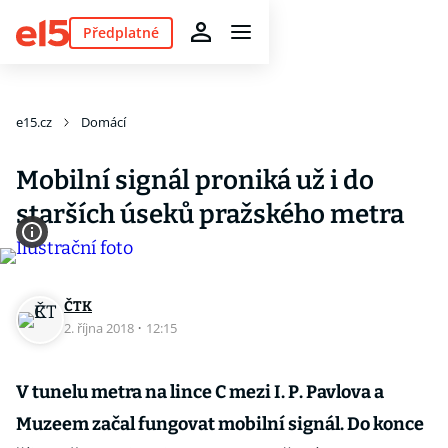
Předplatné
e15.cz
Domácí
Mobilní signál proniká už i do
starších úseků pražského metra
ČTK
2. října 2018
·
12:15
V tunelu metra na lince C mezi I. P. Pavlova a
Muzeem začal fungovat mobilní signál. Do konce