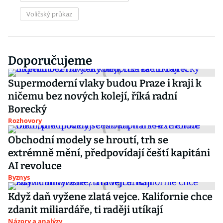
Voličský průkaz
Doporučujeme
Supermoderní vlaky budou Praze i kraji k
ničemu bez nových kolejí, říká radní
Borecký
Rozhovory
Obchodní modely se hroutí, trh se
extrémně mění, předpovídají čeští kapitáni
AI revoluce
Byznys
Když daň vyžene zlatá vejce. Kalifornie chce
zdanit miliardáře, ti raději utíkají
Názory a analýzy