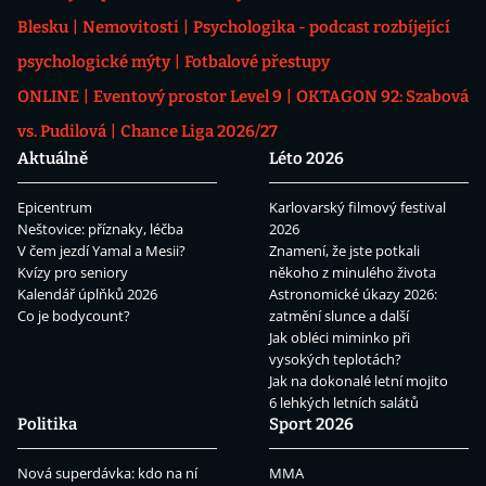
Blesku
Nemovitosti
Psychologika - podcast rozbíjející
psychologické mýty
Fotbalové přestupy
ONLINE
Eventový prostor Level 9
OKTAGON 92: Szabová
vs. Pudilová
Chance Liga 2026/27
Aktuálně
Léto 2026
Epicentrum
Karlovarský filmový festival
Neštovice: příznaky, léčba
2026
V čem jezdí Yamal a Mesii?
Znamení, že jste potkali
Kvízy pro seniory
někoho z minulého života
Kalendář úplňků 2026
Astronomické úkazy 2026:
Co je bodycount?
zatmění slunce a další
Jak obléci miminko při
vysokých teplotách?
Jak na dokonalé letní mojito
6 lehkých letních salátů
Politika
Sport 2026
Nová superdávka: kdo na ní
MMA