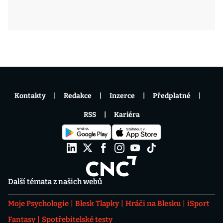
Kontakty
Redakce
Inzerce
Předplatné
RSS
Kariéra
Další témata z našich webů
Moje Psychologie
Blesk Tlapky
Hráči na Blesku
iSport
Fantasy
Spotřebitelské testy