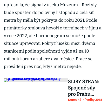
upřesnila, že signál v úseku Muzeum - Roztyly
bude spuštěn do poloviny listopadu a celá síť
metra by měla být pokryta do roku 2021. Podle
primátorky smlouva hovoří o termínech v říjnu a
v roce 2022, ale harmonogram se může podle
situace upravovat. Pokrytí úseku mezi dvěma
stanicemi podle společnosti vyjde až na 10
milionů korun a zabere dva měsíce. Práce se
provádějí přes noc, když metro nejede.
SLIBY STRAN:
Spojené síly
pro Prahu
vyhlížejí
Komunální volby 2018
příměstské