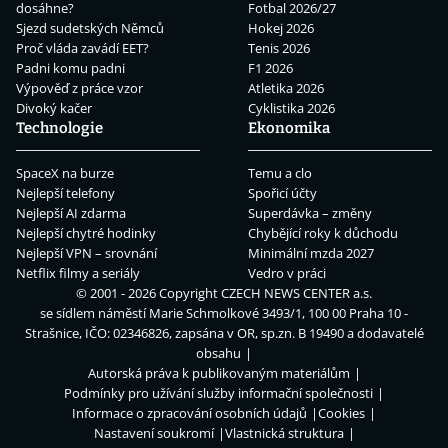
dosáhne?
Fotbal 2026/27
Sjezd sudetských Němců
Hokej 2026
Proč vláda zavádí EET?
Tenis 2026
Padni komu padni
F1 2026
Výpověď z práce vzor
Atletika 2026
Divoký kačer
Cyklistika 2026
Technologie
Ekonomika
SpaceX na burze
Temu a clo
Nejlepší telefony
Spořicí účty
Nejlepší AI zdarma
Superdávka – změny
Nejlepší chytré hodinky
Chybějící roky k důchodu
Nejlepší VPN – srovnání
Minimální mzda 2027
Netflix filmy a seriály
Vedro v práci
© 2001 - 2026 Copyright
CZECH NEWS CENTER a.s.
se sídlem náměstí Marie Schmolkové 3493/1, 100 00 Praha 10 -
Strašnice, IČO: 02346826, zapsána v OR, sp.zn. B 19490 a dodavatelé
obsahu
Autorská práva k publikovaným materiálům
Podmínky pro užívání služby informační společnosti
Informace o zpracování osobních údajů
Cookies
Nastavení soukromí
Vlastnická struktura