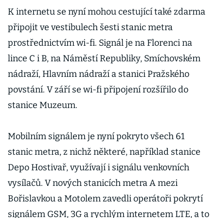
rychlovlaky i
K internetu se nyní mohou cestující také zdarma
digitální správu
připojit ve vestibulech šesti stanic metra
prostřednictvím wi-fi. Signál je na Florenci na
lince C i B, na Náměstí Republiky, Smíchovském
nádraží, Hlavním nádraží a stanici Pražského
povstání. V září se wi-fi připojení rozšířilo do
stanice Muzeum.
Mobilním signálem je nyní pokryto všech 61
stanic metra, z nichž některé, například stanice
Depo Hostivař, využívají i signálu venkovních
vysílačů. V nových stanicích metra A mezi
Bořislavkou a Motolem zavedli operátoři pokrytí
signálem GSM, 3G a rychlým internetem LTE, a to