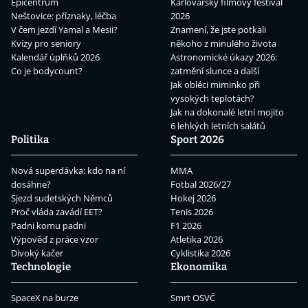
Epicentrum
Karlovarský filmový festival
Neštovice: příznaky, léčba
2026
V čem jezdí Yamal a Mesii?
Znamení, že jste potkali
Kvízy pro seniory
někoho z minulého života
Kalendář úplňků 2026
Astronomické úkazy 2026:
Co je bodycount?
zatmění slunce a další
Jak obléci miminko při
vysokých teplotách?
Jak na dokonalé letní mojito
6 lehkých letních salátů
Politika
Sport 2026
Nová superdávka: kdo na ní
MMA
dosáhne?
Fotbal 2026/27
Sjezd sudetských Němců
Hokej 2026
Proč vláda zavádí EET?
Tenis 2026
Padni komu padni
F1 2026
Výpověď z práce vzor
Atletika 2026
Divoký kačer
Cyklistika 2026
Technologie
Ekonomika
SpaceX na burze
Smrt OSVČ