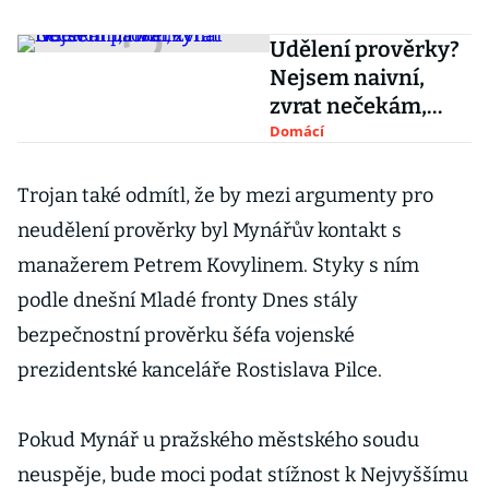
Udělení prověrky?
Nejsem naivní,
zvrat nečekám,
říká Mynář
Domácí
Trojan také odmítl, že by mezi argumenty pro
neudělení prověrky byl Mynářův kontakt s
manažerem Petrem Kovylinem. Styky s ním
podle dnešní Mladé fronty Dnes stály
bezpečnostní prověrku šéfa vojenské
prezidentské kanceláře Rostislava Pilce.
Pokud Mynář u pražského městského soudu
neuspěje, bude moci podat stížnost k Nejvyššímu