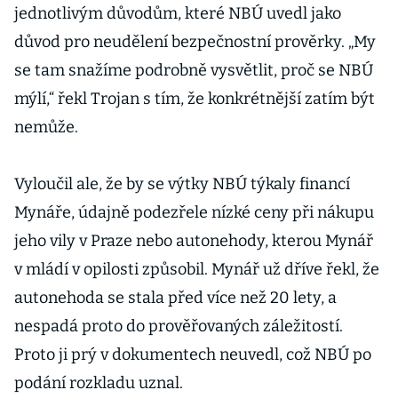
jednotlivým důvodům, které NBÚ uvedl jako
důvod pro neudělení bezpečnostní prověrky. „My
se tam snažíme podrobně vysvětlit, proč se NBÚ
mýlí,“ řekl Trojan s tím, že konkrétnější zatím být
nemůže.
Vyloučil ale, že by se výtky NBÚ týkaly financí
Mynáře, údajně podezřele nízké ceny při nákupu
jeho vily v Praze nebo autonehody, kterou Mynář
v mládí v opilosti způsobil. Mynář už dříve řekl, že
autonehoda se stala před více než 20 lety, a
nespadá proto do prověřovaných záležitostí.
Proto ji prý v dokumentech neuvedl, což NBÚ po
podání rozkladu uznal.