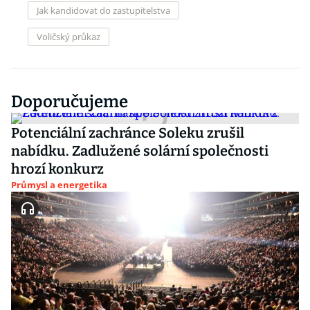
Jak kandidovat do zastupitelstva
Voličský průkaz
Doporučujeme
Potenciální zachránce Soleku zrušil
nabídku. Zadlužené solární společnosti
hrozí konkurz
Průmysl a energetika