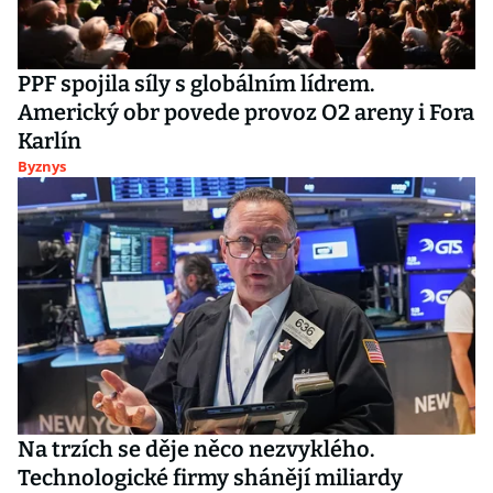
PPF spojila síly s globálním lídrem.
Americký obr povede provoz O2 areny i Fora
Karlín
Byznys
Na trzích se děje něco nezvyklého.
Technologické firmy shánějí miliardy