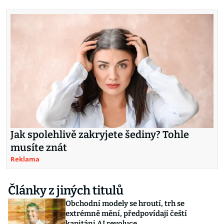
Jak spolehlivě zakryjete šediny? Tohle
musíte znát
Reklama
Články z jiných titulů
Obchodní modely se hroutí, trh se
extrémně mění, předpovídají čeští
kapitáni AI revoluce