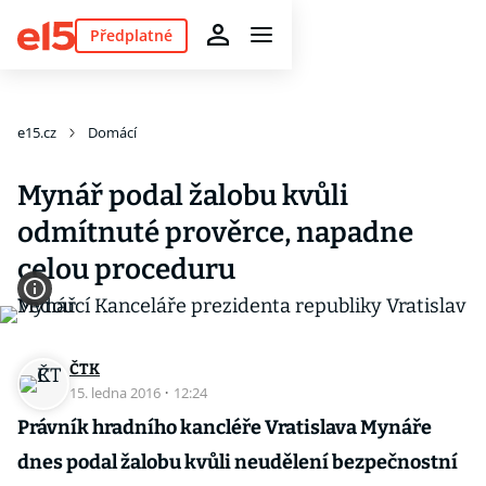
Předplatné
e15.cz
Domácí
Mynář podal žalobu kvůli
odmítnuté prověrce, napadne
celou proceduru
ČTK
15. ledna 2016
·
12:24
Právník hradního kancléře Vratislava Mynáře
dnes podal žalobu kvůli neudělení bezpečnostní