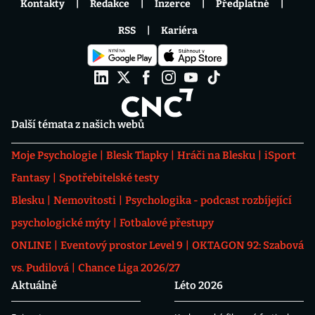
Kontakty
Redakce
Inzerce
Předplatné
RSS
Kariéra
Další témata z našich webů
Moje Psychologie
Blesk Tlapky
Hráči na Blesku
iSport
Fantasy
Spotřebitelské testy
Blesku
Nemovitosti
Psychologika - podcast rozbíjející
psychologické mýty
Fotbalové přestupy
ONLINE
Eventový prostor Level 9
OKTAGON 92: Szabová
vs. Pudilová
Chance Liga 2026/27
Aktuálně
Léto 2026