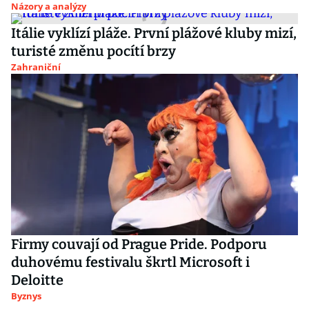
Názory a analýzy
Itálie vyklízí pláže. První plážové kluby mizí,
turisté změnu pocítí brzy
Zahraniční
Firmy couvají od Prague Pride. Podporu
duhovému festivalu škrtl Microsoft i
Deloitte
Byznys