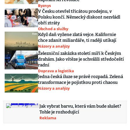
Byznys
V Česku otevřel třicátou prodejnu, v
Polsku končí. Německý diskont nezvládl
obří ztráty
Obchod a služby
Když daň vyžene zlatá vejce. Kalifornie
chce zdanit miliardáře, ti raději utíkají
Názory a analýzy
Železniční zakázka století míří k Českým
drahám. Jako vítěze je schválili středočeští
radní
Doprava a logistika
Jedna česká iluze se právě rozpadá. Zelená
transformace je pojistkou proti chaosu
Názory a analýzy
Jak vybrat barvu, která vám bude slušet?
Tohle je rozhodující
Reklama