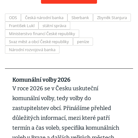
ODS
Česká národní banka
Sberbank
Zbyněk Stanjura
František Lukl
státní správa
Ministerstvo financí České republiky
Svaz měst a obcí České republiky
peníze
Národní rozvojová banka
Komunální volby 2026
V roce 2026 se v Česku uskuteční
komunální volby, tedy volby do
zastupitelstev obcí. Přinášíme přehled
důležitých informací, mezi které patří
termín a čas voleb, specifika komunálních
voleb v Praze a dalších velkých městech,