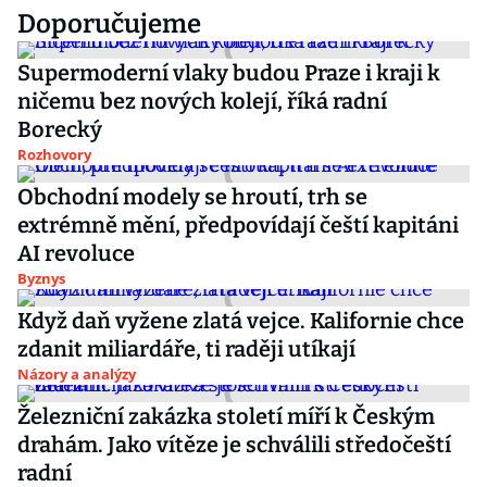
Doporučujeme
Supermoderní vlaky budou Praze i kraji k
ničemu bez nových kolejí, říká radní
Borecký
Rozhovory
Obchodní modely se hroutí, trh se
extrémně mění, předpovídají čeští kapitáni
AI revoluce
Byznys
Když daň vyžene zlatá vejce. Kalifornie chce
zdanit miliardáře, ti raději utíkají
Názory a analýzy
Železniční zakázka století míří k Českým
drahám. Jako vítěze je schválili středočeští
radní