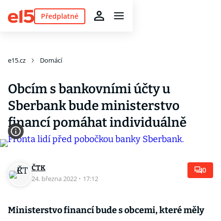
Předplatné
e15.cz
Domácí
Obcím s bankovními účty u
Sberbank bude ministerstvo
financí pomáhat individuálně
ČTK
0
24. března 2022
·
17:12
Ministerstvo financí bude s obcemi, které měly