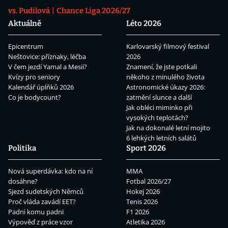
vs. Pudilová
Chance Liga 2026/27
Aktuálně
Léto 2026
Epicentrum
Karlovarský filmový festival
Neštovice: příznaky, léčba
2026
V čem jezdí Yamal a Mesii?
Znamení, že jste potkali
Kvízy pro seniory
někoho z minulého života
Kalendář úplňků 2026
Astronomické úkazy 2026:
Co je bodycount?
zatmění slunce a další
Jak obléci miminko při
vysokých teplotách?
Jak na dokonalé letní mojito
6 lehkých letních salátů
Politika
Sport 2026
Nová superdávka: kdo na ní
MMA
dosáhne?
Fotbal 2026/27
Sjezd sudetských Němců
Hokej 2026
Proč vláda zavádí EET?
Tenis 2026
Padni komu padni
F1 2026
Výpověď z práce vzor
Atletika 2026