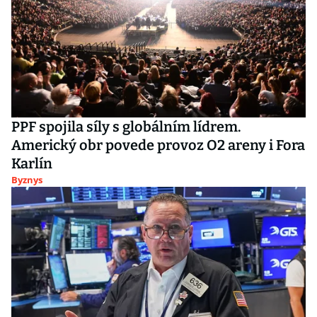
PPF spojila síly s globálním lídrem.
Americký obr povede provoz O2 areny i Fora
Karlín
Byznys