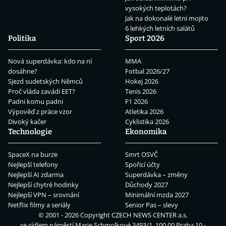
vysokých teplotách?
Jak na dokonalé letní mojito
6 lehkých letních salátů
Politika
Sport 2026
Nová superdávka: kdo na ní
MMA
dosáhne?
Fotbal 2026/27
Sjezd sudetských Němců
Hokej 2026
Proč vláda zavádí EET?
Tenis 2026
Padni komu padni
F1 2026
Výpověď z práce vzor
Atletika 2026
Divoký kačer
Cyklistika 2026
Technologie
Ekonomika
SpaceX na burze
Smrt OSVČ
Nejlepší telefony
Spořicí účty
Nejlepší AI zdarma
Superdávka – změny
Nejlepší chytré hodinky
Důchody 2027
Nejlepší VPN – srovnání
Minimální mzda 2027
Netflix filmy a seriály
Senior Pas – slevy
© 2001 - 2026 Copyright
CZECH NEWS CENTER a.s.
se sídlem náměstí Marie Schmolkové 3493/1, 100 00 Praha 10 -