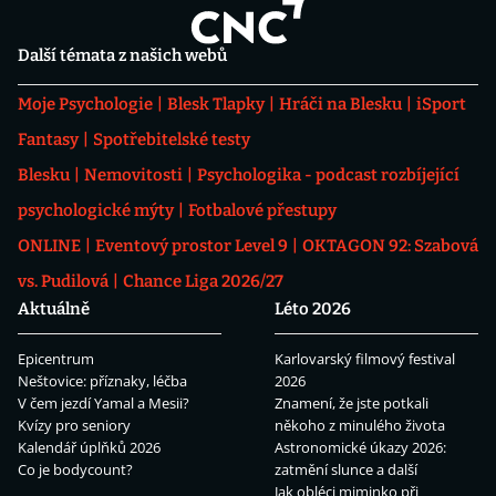
Další témata z našich webů
Moje Psychologie
Blesk Tlapky
Hráči na Blesku
iSport
Fantasy
Spotřebitelské testy
Blesku
Nemovitosti
Psychologika - podcast rozbíjející
psychologické mýty
Fotbalové přestupy
ONLINE
Eventový prostor Level 9
OKTAGON 92: Szabová
vs. Pudilová
Chance Liga 2026/27
Aktuálně
Léto 2026
Epicentrum
Karlovarský filmový festival
Neštovice: příznaky, léčba
2026
V čem jezdí Yamal a Mesii?
Znamení, že jste potkali
Kvízy pro seniory
někoho z minulého života
Kalendář úplňků 2026
Astronomické úkazy 2026:
Co je bodycount?
zatmění slunce a další
Jak obléci miminko při