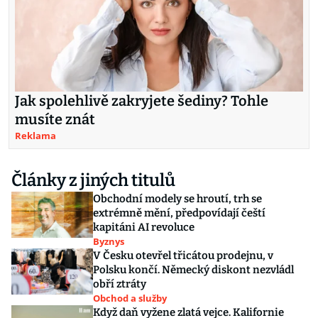
Jak spolehlivě zakryjete šediny? Tohle
musíte znát
Reklama
Články z jiných titulů
Obchodní modely se hroutí, trh se
extrémně mění, předpovídají čeští
kapitáni AI revoluce
Byznys
V Česku otevřel třicátou prodejnu, v
Polsku končí. Německý diskont nezvládl
obří ztráty
Obchod a služby
Když daň vyžene zlatá vejce. Kalifornie