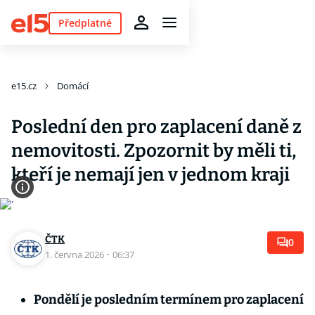
Předplatné
e15.cz
Domácí
Poslední den pro zaplacení daně z
nemovitosti. Zpozornit by měli ti,
kteří je nemají jen v jednom kraji
ČTK
0
1. června 2026
·
06:37
Pondělí je posledním termínem pro zaplacení