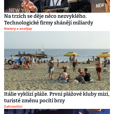
Na trzích se děje něco nezvyklého.
Technologické firmy shánějí miliardy
Názory a analýzy
Itálie vyklízí pláže. První plážové kluby mizí,
turisté změnu pocítí brzy
Zahraniční