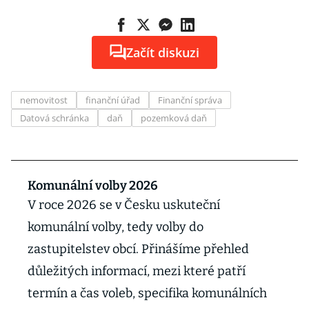
Začít diskuzi
nemovitost
finanční úřad
Finanční správa
Datová schránka
daň
pozemková daň
Komunální volby 2026
V roce 2026 se v Česku uskuteční
komunální volby, tedy volby do
zastupitelstev obcí. Přinášíme přehled
důležitých informací, mezi které patří
termín a čas voleb, specifika komunálních