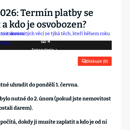
026: Termín platby se
t a kdo je osvobozen?
4
Fotogalerie
Diskuze (
0
)
tné uhradit do pondělí 1. června.
bylo nutné do 2. února (pokud jste nemovitost
dostali darem).
 počítá, dokdy ji musíte zaplatit a kdo je od ní