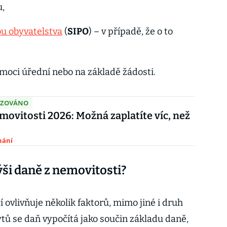
u,
ou obyvatelstva
(
SIPO
) – v případě, že o to
 moci úřední nebo na základě žádosti.
IZOVÁNO
movitosti 2026: Možná zaplatíte víc, než
nání
výši daně z nemovitosti?
 ovlivňuje několik faktorů, mimo jiné i druh
ytů se daň vypočítá jako součin základu daně,