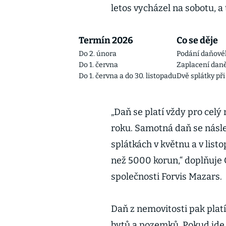
letos vycházel na sobotu, a
Termín 2026
Co se děje
Do 2. února
Podání daňové
Do 1. června
Zaplacení daně
Do 1. června a do 30. listopadu
Dvě splátky př
„Daň se platí vždy pro celý
roku. Samotná daň se násle
splátkách v květnu a v list
než 5000 korun,“ doplňuje 
společnosti Forvis Mazars.
Daň z nemovitosti pak platí
bytů a pozemků. Pokud jde