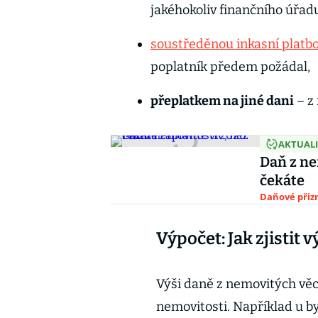
jakéhokoliv finančního úřad
soustředěnou inkasní platb
poplatník předem požádal,
přeplatkem na jiné dani
– z
AKTUAL
Daň z ne
čekáte
Daňové přiz
Výpočet: Jak zjistit 
Výši daně z nemovitých věcí
nemovitosti. Například u b