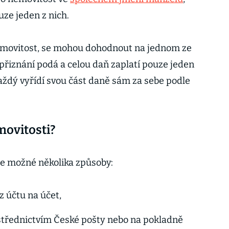
ze jeden z nich.
nemovitost, se mohou dohodnout na jednom ze
řiznání podá a celou daň zaplatí pouze jeden
každý vyřídí svou část daně sám za sebe podle
emovitosti?
 je možné několika způsoby:
 účtu na účet,
střednictvím České pošty nebo na pokladně