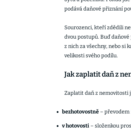
podává daňové přiznání pou
Sourozenci, kteří zdědili 
dvou postupů. Buď daňové p
z nich za všechny, nebo si 
velikosti svého podílu.
Jak zaplatit daň z n
Zaplatit daň z nemovitosti
bezhotovostně
– převodem z
v hotovosti
– složenkou pro