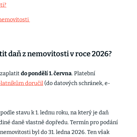
ti?
 nemovitosti
it daň z nemovitosti v roce 2026?
 zaplatit
do pondělí 1. června
. Platební
platníkům doručil
(do datových schránek, e-
odle stavu k 1. lednu roku, na který je daň
diné daně vlastně dopředu. Termín pro podání
nemovitosti byl do 31. ledna 2026. Ten však