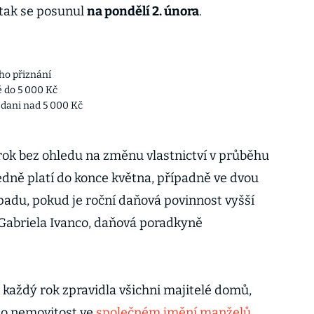
 tak se posunul
na pondělí 2. února
.
ho přiznání
 do 5 000 Kč
i dani nad 5 000 Kč
 rok bez ohledu na změnu vlastnictví v průběhu
dně platí do konce května, případně ve dvou
opadu, pokud je roční daňová povinnost vyšší
Gabriela Ivanco, daňová poradkyně
 každý rok zpravidla všichni majitelé domů,
 o nemovitost ve
společném jmění manželů
,