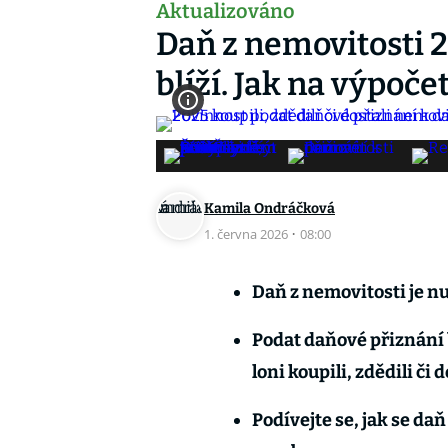
Aktualizováno
Daň z nemovitosti 2
blíží. Jak na výpoče
Kamila Ondráčková
1. června 2026
·
08:00
Daň z nemovitosti je nu
Podat daňové přiznání 
loni koupili, zdědili či 
Podívejte se, jak se daň