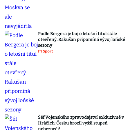
Podle Bergera je boj o letošní titul stále
otevřený. Rakušan připomíná vývoj loňské
sezony
F1 Sport
Šéf Vojenského zpravodajství exkluzivně v
Hráčích: Česku hrozil vyšší stupeň
nebezpečí!