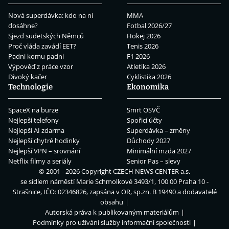
Nová superdávka: kdo na ní
MMA
dosáhne?
Fotbal 2026/27
Sjezd sudetských Němců
Hokej 2026
Proč vláda zavádí EET?
Tenis 2026
Padni komu padni
F1 2026
Výpověď z práce vzor
Atletika 2026
Divoký kačer
Cyklistika 2026
Technologie
Ekonomika
SpaceX na burze
Smrt OSVČ
Nejlepší telefony
Spořicí účty
Nejlepší AI zdarma
Superdávka – změny
Nejlepší chytré hodinky
Důchody 2027
Nejlepší VPN – srovnání
Minimální mzda 2027
Netflix filmy a seriály
Senior Pas – slevy
© 2001 - 2026 Copyright
CZECH NEWS CENTER a.s.
se sídlem náměstí Marie Schmolkové 3493/1, 100 00 Praha 10 -
Strašnice, IČO: 02346826, zapsána v OR, sp.zn. B 19490 a dodavatelé
obsahu
Autorská práva k publikovaným materiálům
Podmínky pro užívání služby informační společnosti