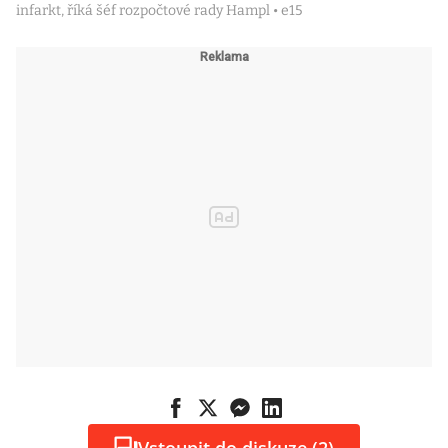
infarkt, říká šéf rozpočtové rady Hampl • e15