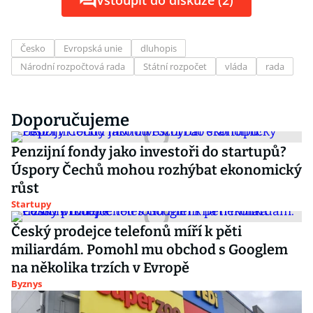
Vstoupit do diskuze (2)
Česko
Evropská unie
dluhopis
Národní rozpočtová rada
Státní rozpočet
vláda
rada
Doporučujeme
Penzijní fondy jako investoři do startupů?
Úspory Čechů mohou rozhýbat ekonomický
růst
Startupy
Český prodejce telefonů míří k pěti
miliardám. Pomohl mu obchod s Googlem
na několika trzích v Evropě
Byznys