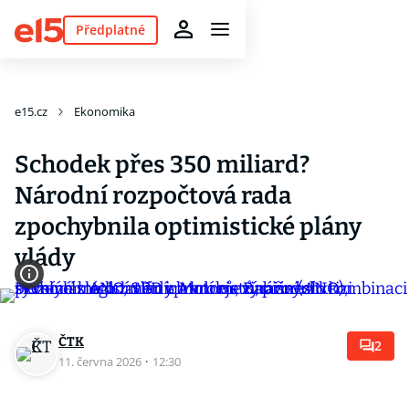
Předplatné
e15.cz
Ekonomika
Schodek přes 350 miliard?
Národní rozpočtová rada
zpochybnila optimistické plány
vlády
ČTK
2
11. června 2026
·
12:30