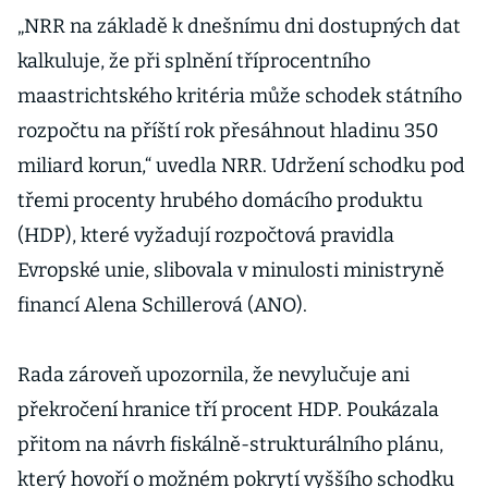
„NRR na základě k dnešnímu dni dostupných dat
kalkuluje, že při splnění tříprocentního
maastrichtského kritéria může schodek státního
rozpočtu na příští rok přesáhnout hladinu 350
miliard korun,“ uvedla NRR. Udržení schodku pod
třemi procenty hrubého domácího produktu
(HDP), které vyžadují rozpočtová pravidla
Evropské unie, slibovala v minulosti ministryně
financí Alena Schillerová (ANO).
Rada zároveň upozornila, že nevylučuje ani
překročení hranice tří procent HDP. Poukázala
přitom na návrh fiskálně-strukturálního plánu,
který hovoří o možném pokrytí vyššího schodku