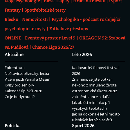
Moje Psychologie
Blesk Tlapky
Hráči na Blesku
iSport
Fantasy
Spotřebitelské testy
Blesku
Nemovitosti
Psychologika - podcast rozbíjející
psychologické mýty
Fotbalové přestupy
ONLINE
Eventový prostor Level 9
OKTAGON 92: Szabová
vs. Pudilová
Chance Liga 2026/27
Aktuálně
Léto 2026
Epicentrum
Karlovarský filmový festival
Neštovice: příznaky, léčba
2026
V čem jezdí Yamal a Mesii?
Znamení, že jste potkali
Kvízy pro seniory
někoho z minulého života
Kalendář úplňků 2026
Astronomické úkazy 2026:
Co je bodycount?
zatmění slunce a další
Jak obléci miminko při
vysokých teplotách?
Jak na dokonalé letní mojito
6 lehkých letních salátů
Politika
Sport 2026