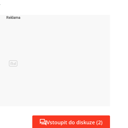
.
Vstoupit do diskuze (2)