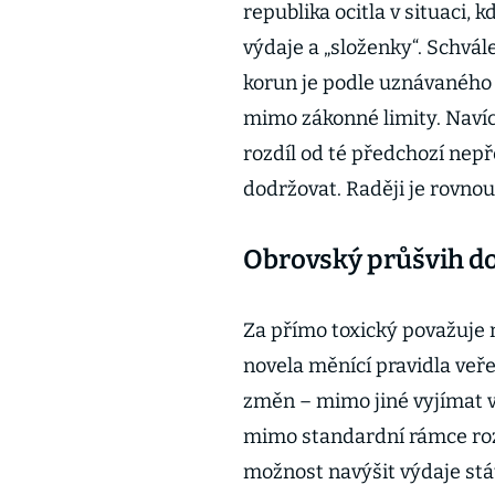
republika ocitla v situaci, 
výdaje a „složenky“. Schvál
korun je podle uznávaného
mimo zákonné limity. Navíc 
rozdíl od té předchozí nepř
dodržovat. Raději je rovno
Obrovský průšvih d
Za přímo toxický považuje 
novela měnící pravidla veř
změn – mimo jiné vyjímat v
mimo standardní rámce roz
možnost navýšit výdaje stá