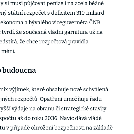
kdy si musí půjčovat peníze i na zcela běžné
ený státní rozpočet s deficitem 310 miliard
 ekonoma a bývalého viceguvernéra ČNB
tvrdí, že současná vládní garnitura už na
edstírá, že chce rozpočtová pravidla
u mění.
o budoucna
mix výjimek, které obsahuje nově schválená
ejných rozpočtů. Opatření umožňuje řadu
yšší výdaje na obranu či strategické stavby
počtu až do roku 2036. Navíc dává vládě
tu v případě ohrožení bezpečnosti na základě