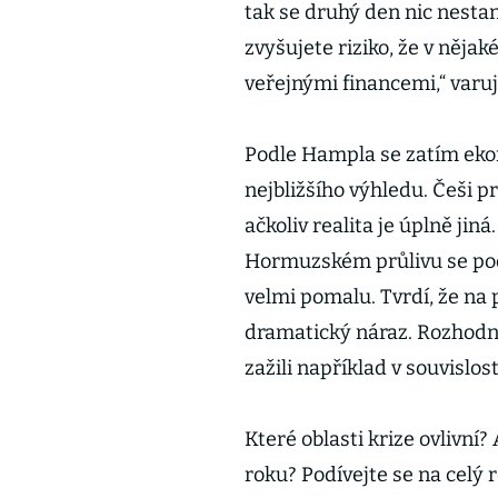
tak se druhý den nic nestan
zvyšujete riziko, že v nějak
veřejnými financemi,“ varu
Podle Hampla se zatím ekon
nejbližšího výhledu. Češi p
ačkoliv realita je úplně jin
Hormuzském průlivu se pod
velmi pomalu. Tvrdí, že na 
dramatický náraz. Rozhodně
zažili například v souvislos
Které oblasti krize ovlivní
roku? Podívejte se na celý