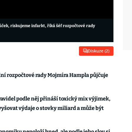
ček, riskujeme infarkt, říká šéf rozpočtové rady
Diskuze (
2
)
odní rozpočtové rady Mojmíra Hampla půjčuje
avidel podle něj přináší toxický mix výjimek,
yšovat výdaje o stovky miliard a může být
nomiku nepoloží hned, ale podle jeho slov si