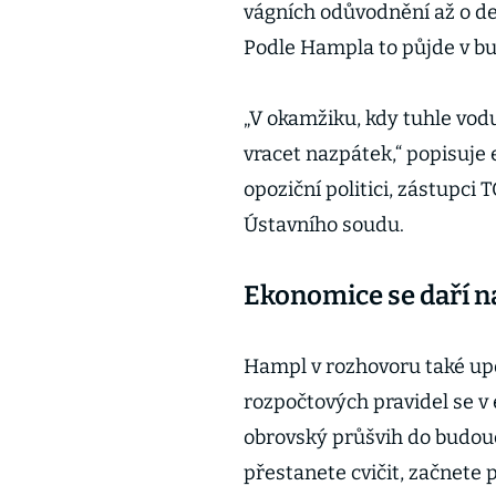
vágních odůvodnění až o de
Podle Hampla to půjde v b
„V okamžiku, kdy tuhle vodu 
vracet nazpátek,“ popisuje 
opoziční politici, zástupci
Ústavního soudu.
Ekonomice se daří 
Hampl v rozhovoru také upo
rozpočtových pravidel se v
obrovský průšvih do budouc
přestanete cvičit, začnete p