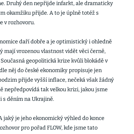
e. Druhý den nepřijde infarkt, ale dramaticky
ém okamžiku přijde. A to je úplně totéž s
je v rozhovoru.
omice daří dobře a je optimistický i ohledně
rý mají vrozenou vlastnost vidět věci černě,
á. Současná geopolitická krize kvůli blokádě v
le něj do české ekonomiky propisuje jen
podzim přijde vyšší inflace, nečeká však žádný
 nepředpovídá tak velkou krizi, jakou jsme
ti s děním na Ukrajině.
? A jaký je jeho ekonomický výhled do konce
 rozhovor pro pořad FLOW, kde jsme tato