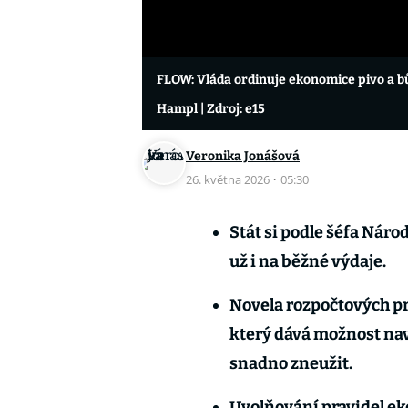
FLOW: Vláda ordinuje ekonomice pivo a bů
Hampl
| Zdroj: e15
Veronika Jonášová
26. května 2026
·
05:30
Stát si podle šéfa Nár
už i na běžné výdaje.
Novela rozpočtových pr
který dává možnost nav
snadno zneužit.
Uvolňování pravidel eko