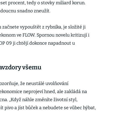
set procent, tedy o stovky miliard korun.
udoucnu snadno zneužít.
začnete vypouštět z rybníka, je složité ji
ekonom ve FLOW. Spornou novelu kritizují i
 TOP 09 ji chtějí dokonce napadnout u
navzdory všemu
zorňuje, že neustálé uvolňování
 ekonomice neprojeví hned, ale zakládá na
na. „Když náhle změníte životní styl,
ít pivo a jíst bůček a nebudete se vůbec hýbat,