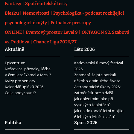
Fantasy
Spotřebitelské testy
Blesku
Nemovitosti
Psychologika - podcast rozbíjející
psychologické mýty
Fotbalové přestupy
ONLINE
Eventový prostor Level 9
OKTAGON 92: Szabová
vs. Pudilová
Chance Liga 2026/27
Aktuálně
Léto 2026
Epicentrum
Karlovarský filmový festival
Neštovice: příznaky, léčba
2026
V čem jezdí Yamal a Mesii?
Znamení, že jste potkali
Kvízy pro seniory
někoho z minulého života
Kalendář úplňků 2026
Astronomické úkazy 2026:
Co je bodycount?
zatmění slunce a další
Jak obléci miminko při
vysokých teplotách?
Jak na dokonalé letní mojito
6 lehkých letních salátů
Politika
Sport 2026