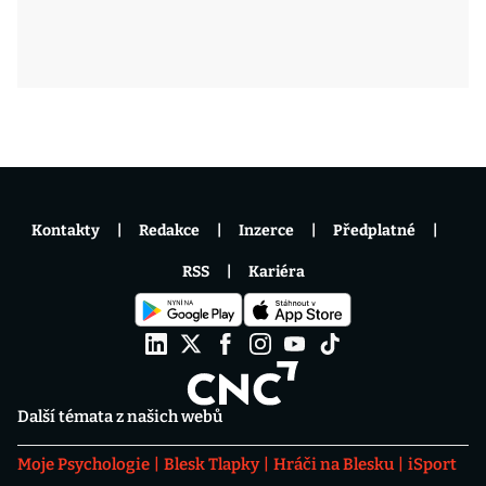
Kontakty
Redakce
Inzerce
Předplatné
RSS
Kariéra
Další témata z našich webů
Moje Psychologie
Blesk Tlapky
Hráči na Blesku
iSport