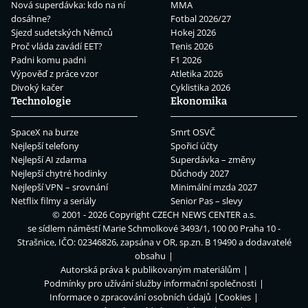
Nová superdávka: kdo na ní
MMA
dosáhne?
Fotbal 2026/27
Sjezd sudetských Němců
Hokej 2026
Proč vláda zavádí EET?
Tenis 2026
Padni komu padni
F1 2026
Výpověď z práce vzor
Atletika 2026
Divoký kačer
Cyklistika 2026
Technologie
Ekonomika
SpaceX na burze
Smrt OSVČ
Nejlepší telefony
Spořicí účty
Nejlepší AI zdarma
Superdávka – změny
Nejlepší chytré hodinky
Důchody 2027
Nejlepší VPN – srovnání
Minimální mzda 2027
Netflix filmy a seriály
Senior Pas – slevy
© 2001 - 2026 Copyright
CZECH NEWS CENTER a.s.
se sídlem náměstí Marie Schmolkové 3493/1, 100 00 Praha 10 -
Strašnice, IČO: 02346826, zapsána v OR, sp.zn. B 19490 a dodavatelé
obsahu
Autorská práva k publikovaným materiálům
Podmínky pro užívání služby informační společnosti
Informace o zpracování osobních údajů
Cookies