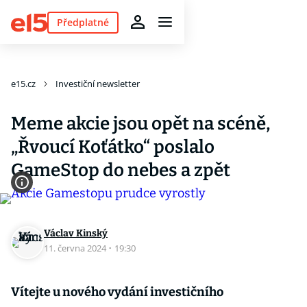
Předplatné
e15.cz
Investiční newsletter
Meme akcie jsou opět na scéně,
„Řvoucí Koťátko“ poslalo
GameStop do nebes a zpět
Václav Kinský
11. června 2024
·
19:30
Vítejte u nového vydání investičního