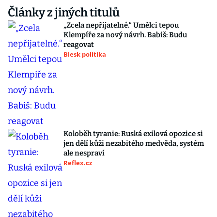
Články z jiných titulů
„Zcela nepřijatelné.“ Umělci tepou
Klempíře za nový návrh. Babiš: Budu
reagovat
Blesk politika
Koloběh tyranie: Ruská exilová opozice si
jen dělí kůži nezabitého medvěda, systém
ale nespraví
Reflex.cz