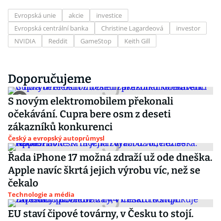
Evropská unie
akcie
investice
Evropská centrální banka
Christine Lagardeová
investor
NVIDIA
Reddit
GameStop
Keith Gill
Doporučujeme
S novým elektromobilem překonali
očekávání. Cupra bere osm z deseti
zákazníků konkurenci
Český a evropský autoprůmysl
Řada iPhone 17 možná zdraží už ode dneška.
Apple navíc škrtá jejich výrobu víc, než se
čekalo
Technologie a média
EU staví čipové továrny, v Česku to stojí.