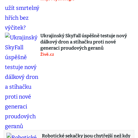
Ukrajinský SkyFall úspěšně testuje nový
dálkový dron a stíhačku proti nové
generaci proudových geranů
Živě.cz
Robotické sekačky jsou chytřejší než kdy