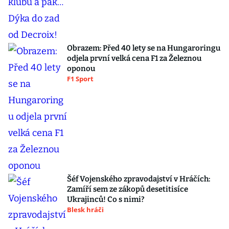
Obrazem: Před 40 lety se na Hungaroringu
odjela první velká cena F1 za Železnou
oponou
F1 Sport
Šéf Vojenského zpravodajství v Hráčích:
Zamíří sem ze zákopů desetitisíce
Ukrajinců! Co s nimi?
Blesk hráči