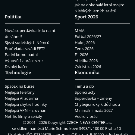
Jak na dokonalé letní mojito
6 lehkých letních salátů
Politika
Sport 2026
Nová superdávka: kdo na ní
MMA
dosáhne?
Fotbal 2026/27
Sjezd sudetských Němců
Hokej 2026
Proč vláda zavádí EET?
Tenis 2026
Padni komu padni
F1 2026
Výpověď z práce vzor
Atletika 2026
Divoký kačer
Cyklistika 2026
Technologie
Ekonomika
SpaceX na burze
Temu a clo
Nejlepší telefony
Spořicí účty
Nejlepší AI zdarma
Superdávka – změny
Nejlepší chytré hodinky
Chybějící roky k důchodu
Nejlepší VPN – srovnání
Minimální mzda 2027
Netflix filmy a seriály
Vedro v práci
© 2001 - 2026 Copyright
CZECH NEWS CENTER a.s.
se sídlem náměstí Marie Schmolkové 3493/1, 100 00 Praha 10 -
Strašnice, IČO: 02346826, zapsána v OR, sp.zn. B 19490 a dodavatelé