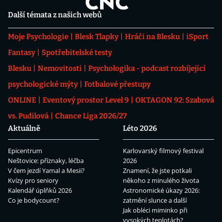
Další témata z našich webů
Moje Psychologie
Blesk Tlapky
Hráči na Blesku
iSport
Fantasy
Spotřebitelské testy
Blesku
Nemovitosti
Psychologika - podcast rozbíjející
psychologické mýty
Fotbalové přestupy
ONLINE
Eventový prostor Level 9
OKTAGON 92: Szabová
vs. Pudilová
Chance Liga 2026/27
Aktuálně
Léto 2026
Epicentrum
Karlovarský filmový festival
Neštovice: příznaky, léčba
2026
V čem jezdí Yamal a Mesii?
Znamení, že jste potkali
Kvízy pro seniory
někoho z minulého života
Kalendář úplňků 2026
Astronomické úkazy 2026:
Co je bodycount?
zatmění slunce a další
Jak obléci miminko při
vysokých teplotách?