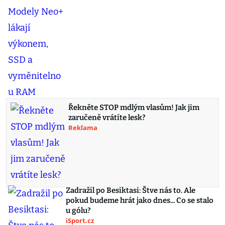
Řekněte STOP mdlým vlasům! Jak jim
zaručeně vrátíte lesk?
Reklama
Zadražil po Besiktasi: Štve nás to. Ale
pokud budeme hrát jako dnes... Co se stalo
u gólu?
iSport.cz