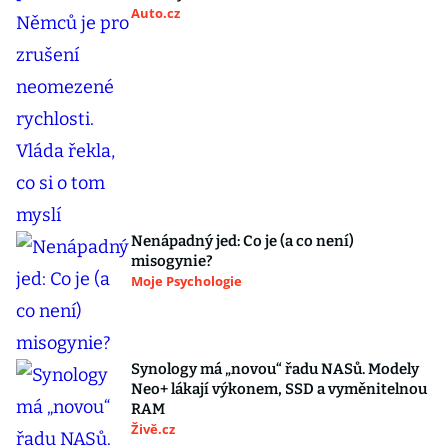
Auto.cz
Nenápadný jed: Co je (a co není)
misogynie?
Moje Psychologie
Synology má „novou“ řadu NASů. Modely
Neo+ lákají výkonem, SSD a vyměnitelnou
RAM
Živě.cz