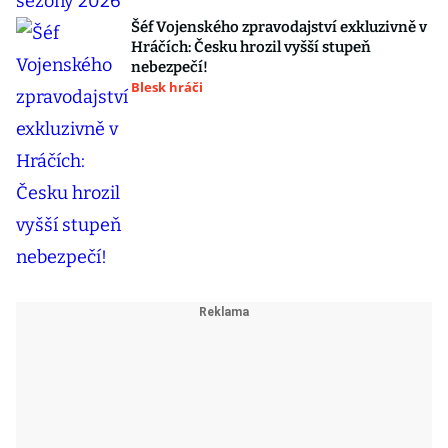
Šéf Vojenského zpravodajství exkluzivně v
Hráčích: Česku hrozil vyšší stupeň
nebezpečí!
Blesk hráči