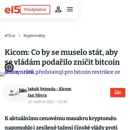
Předplatné
e15.cz
Kryptoměny
Kicom: Co by se muselo stát, aby
se vládám podařilo zničit bitcoin
Jakub Vejmola - Kicom
0
Jan Vávra
25. května 2021
·
07:40
K aktuálnímu cenovému masakru kryptoměn
napomohlo i zesílené tažení čínské vlády proti