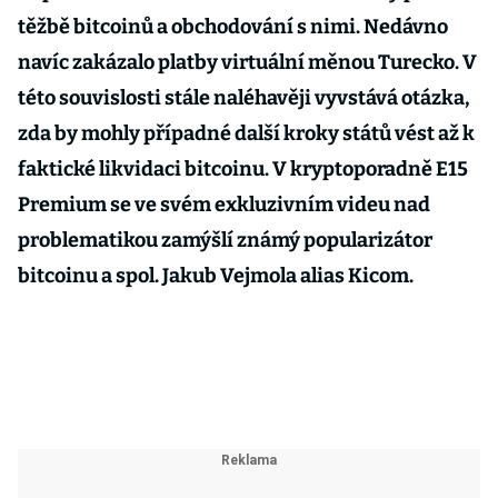
těžbě bitcoinů a obchodování s nimi. Nedávno
navíc zakázalo platby virtuální měnou Turecko. V
této souvislosti stále naléhavěji vyvstává otázka,
zda by mohly případné další kroky států vést až k
faktické likvidaci bitcoinu. V kryptoporadně E15
Premium se ve svém exkluzivním videu nad
problematikou zamýšlí známý popularizátor
bitcoinu a spol. Jakub Vejmola alias Kicom.