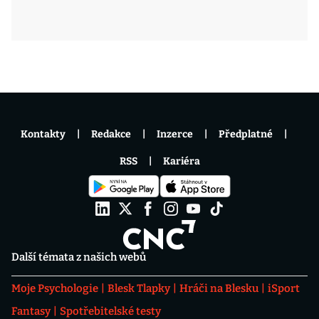
Kontakty
Redakce
Inzerce
Předplatné
RSS
Kariéra
Další témata z našich webů
Moje Psychologie
Blesk Tlapky
Hráči na Blesku
iSport
Fantasy
Spotřebitelské testy