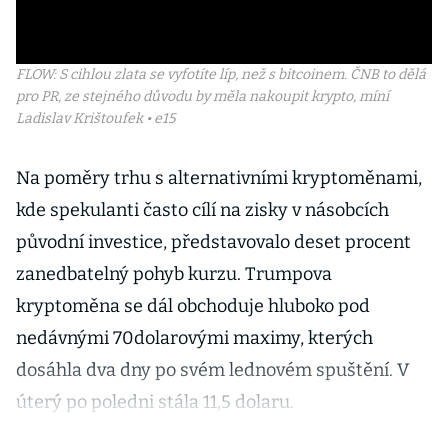
FLOW: S cihlou zlata se vyfotíte líp, než s bitcoinem. ČNB to dělá
pro PR, ze stejného důvodu by měla nakoupit krypto, míní
Ladislav Krištoufek • e15
Na poměry trhu s alternativními kryptoměnami,
kde spekulanti často cílí na zisky v násobcích
původní investice, představovalo deset procent
zanedbatelný pohyb kurzu. Trumpova
kryptoměna se dál obchoduje hluboko pod
nedávnými 70dolarovými maximy, kterých
dosáhla dva dny po svém lednovém spuštění. V
úterý po poledni stála 11,5 dolaru.