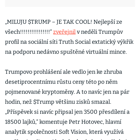
„MILUJU $TRUMP – JE TAK COOL! Nejlepší ze
všech!!!!!!!!!!!!!!!!“
zveřejnil
v neděli Trumpův
profil na sociální síti Truth Social extatický výkřik
na podporu nedávno spuštěné virtuální mince.
Trumpovo prohlášení ale vedlo jen ke zhruba
desetiprocentnímu růstu ceny této po něm
pojmenované kryptoměny. A to navíc jen na pár
hodin, než $Trump většinu zisků smazal.
„Příspěvek si navíc připsal jen 3500 přesdílení a
18500 lajků,“ komentuje Petr Hotovec, hlavní
analytik společnosti Soft Vision, která využívá