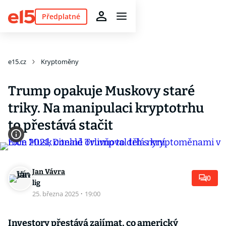
Předplatné
e15.cz
Kryptoměny
Trump opakuje Muskovy staré
triky. Na manipulaci kryptotrhu
to přestává stačit
Jan Vávra
0
lig
25. března 2025
·
19:00
Investory přestává zajímat, co americký