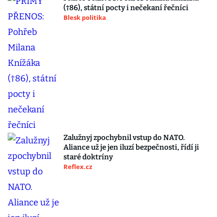
(†86), státní pocty i nečekaní řečníci
Blesk politika
Zalužnyj zpochybnil vstup do NATO.
Aliance už je jen iluzí bezpečnosti, řídí ji
staré doktríny
Reflex.cz