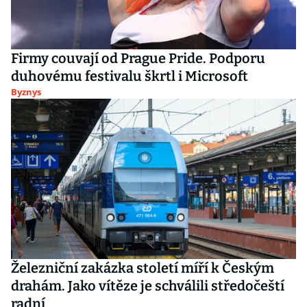
Firmy couvají od Prague Pride. Podporu
duhovému festivalu škrtl i Microsoft
Byznys
Železniční zakázka století míří k Českým
drahám. Jako vítěze je schválili středočeští
radní