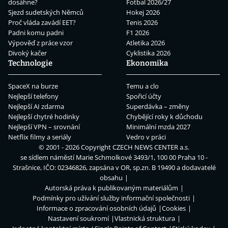
dosáhne?
Fotbal 2026/27
Sjezd sudetských Němců
Hokej 2026
Proč vláda zavádí EET?
Tenis 2026
Padni komu padni
F1 2026
Výpověď z práce vzor
Atletika 2026
Divoký kačer
Cyklistika 2026
Technologie
Ekonomika
SpaceX na burze
Temu a clo
Nejlepší telefony
Spořicí účty
Nejlepší AI zdarma
Superdávka – změny
Nejlepší chytré hodinky
Chybějící roky k důchodu
Nejlepší VPN – srovnání
Minimální mzda 2027
Netflix filmy a seriály
Vedro v práci
© 2001 - 2026 Copyright
CZECH NEWS CENTER a.s.
se sídlem náměstí Marie Schmolkové 3493/1, 100 00 Praha 10 -
Strašnice, IČO: 02346826, zapsána v OR, sp.zn. B 19490 a dodavatelé
obsahu
Autorská práva k publikovaným materiálům
Podmínky pro užívání služby informační společnosti
Informace o zpracování osobních údajů
Cookies
Nastavení soukromí
Vlastnická struktura