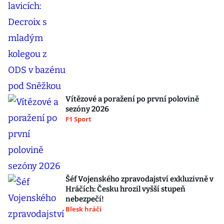
Vítězové a poražení po první polovině
sezóny 2026
F1 Sport
Šéf Vojenského zpravodajství exkluzivně v
Hráčích: Česku hrozil vyšší stupeň
nebezpečí!
Blesk hráči