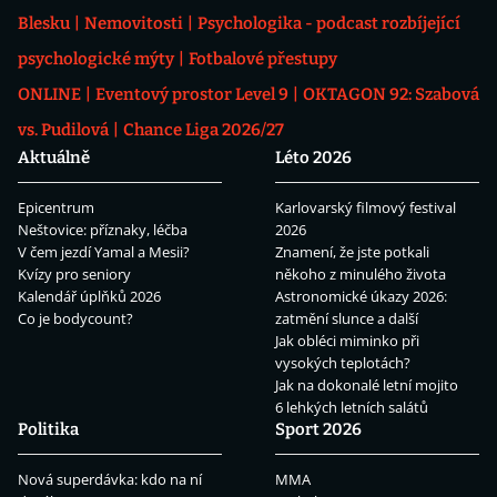
Blesku
Nemovitosti
Psychologika - podcast rozbíjející
psychologické mýty
Fotbalové přestupy
ONLINE
Eventový prostor Level 9
OKTAGON 92: Szabová
vs. Pudilová
Chance Liga 2026/27
Aktuálně
Léto 2026
Epicentrum
Karlovarský filmový festival
Neštovice: příznaky, léčba
2026
V čem jezdí Yamal a Mesii?
Znamení, že jste potkali
Kvízy pro seniory
někoho z minulého života
Kalendář úplňků 2026
Astronomické úkazy 2026:
Co je bodycount?
zatmění slunce a další
Jak obléci miminko při
vysokých teplotách?
Jak na dokonalé letní mojito
6 lehkých letních salátů
Politika
Sport 2026
Nová superdávka: kdo na ní
MMA