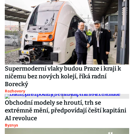
Supermoderní vlaky budou Praze i kraji k
ničemu bez nových kolejí, říká radní
Borecký
Rozhovory
Obchodní modely se hroutí, trh se
extrémně mění, předpovídají čeští kapitáni
AI revoluce
Byznys