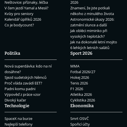
Neštovice: příznaky, léčba
2026
V čem jezdí Yamal a Mesii?
Znamení, že jste potkali
Kvízy pro seniory
někoho z minulého života
Kalendář úplňků 2026
Astronomické úkazy 2026:
Co je bodycount?
zatmění slunce a další
Jak obléci miminko při
vysokých teplotách?
Jak na dokonalé letní mojito
6 lehkých letních salátů
Politika
Sport 2026
Nová superdávka: kdo na ní
MMA
dosáhne?
Fotbal 2026/27
Sjezd sudetských Němců
Hokej 2026
Proč vláda zavádí EET?
Tenis 2026
Padni komu padni
F1 2026
Výpověď z práce vzor
Atletika 2026
Divoký kačer
Cyklistika 2026
Technologie
Ekonomika
SpaceX na burze
Smrt OSVČ
Nejlepší telefony
Spořicí účty