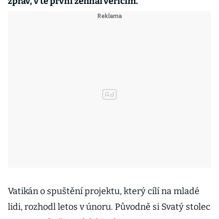
zpráv, v té první žehnal věřícím.
Vatikán o spuštění projektu, který cílí na mladé
lidi, rozhodl letos v únoru. Původně si Svatý stolec