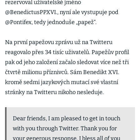
rezervoval uživatelské jméno
@BenedictusPPXVI., nyní ale vystupuje pod
@Pontifex, tedy jednoduše „papež“.
Na první papežovu zprávu už na Twitteru
reagovalo přes 34 tisíc uživatelů. Papežův profil
pak od jeho založení začalo sledovat více než tři
čtvrtě milionu příznivců. Sám Benedikt XVI.
kromě sedmi jazykových mutací své vlastní
stránky na Twitteru nikoho nesleduje.
Dear friends, I am pleased to get in touch
with you through Twitter. Thank you for
your generous response. I bless all of you