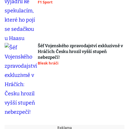
F1 Sport
Šéf Vojenského zpravodajství exkluzivně v
Hráčích: Česku hrozil vyšší stupeň
nebezpečí!
Blesk hráči