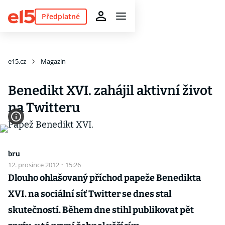
Předplatné
e15.cz
Magazín
Benedikt XVI. zahájil aktivní život
na Twitteru
bru
12. prosince 2012
·
15:26
Dlouho ohlašovaný příchod papeže Benedikta
XVI. na sociální síť Twitter se dnes stal
skutečností. Během dne stihl publikovat pět