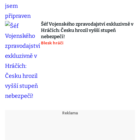
Šéf Vojenského zpravodajství exkluzivně v
Hráčích: Česku hrozil vyšší stupeň
nebezpečí!
Blesk hráči