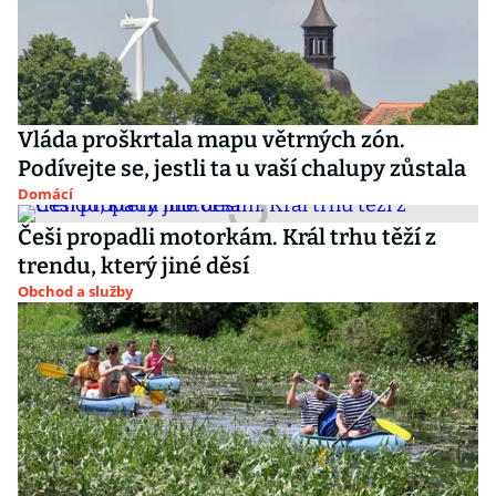
Vláda proškrtala mapu větrných zón.
Podívejte se, jestli ta u vaší chalupy zůstala
Domácí
Češi propadli motorkám. Král trhu těží z
trendu, který jiné děsí
Obchod a služby