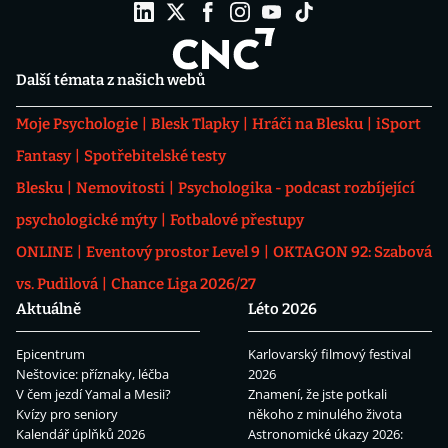
Další témata z našich webů
Moje Psychologie
Blesk Tlapky
Hráči na Blesku
iSport
Fantasy
Spotřebitelské testy
Blesku
Nemovitosti
Psychologika - podcast rozbíjející
psychologické mýty
Fotbalové přestupy
ONLINE
Eventový prostor Level 9
OKTAGON 92: Szabová
vs. Pudilová
Chance Liga 2026/27
Aktuálně
Léto 2026
Epicentrum
Karlovarský filmový festival
Neštovice: příznaky, léčba
2026
V čem jezdí Yamal a Mesii?
Znamení, že jste potkali
Kvízy pro seniory
někoho z minulého života
Kalendář úplňků 2026
Astronomické úkazy 2026: