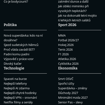
Co je bodycount?
zatmění slunce a další
Jak obléci miminko při
vysokých teplotách?
Jak na dokonalé letní mojito
6 lehkých letních salátů
Politika
Sport 2026
Nová superdávka: kdo na ní
MMA
dosáhne?
Fotbal 2026/27
Sjezd sudetských Němců
Hokej 2026
Proč vláda zavádí EET?
Tenis 2026
Padni komu padni
F1 2026
Výpověď z práce vzor
Atletika 2026
Divoký kačer
Cyklistika 2026
Technologie
Ekonomika
SpaceX na burze
Smrt OSVČ
Nejlepší telefony
Spořicí účty
Nejlepší AI zdarma
Superdávka – změny
Nejlepší chytré hodinky
Důchody 2027
Nejlepší VPN – srovnání
Minimální mzda 2027
Netflix filmy a seriály
Senior Pas – slevy