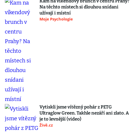
Kam na víkendový brunch v centru Prahy?
Na těchto místech si dlouhou snídani
užívají i místní
Moje Psychologie
Vytiskli jsme vítězný pohár z PETG
Ultraglow Green. Takhle nezáří ani zlato. A
je to levnější (video)
Živě.cz