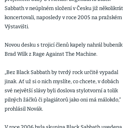
Sabbath v neúplném složení v Česku již několikrát
koncertovali, naposledy v roce 2005 na pražském
Výstavišti.
Novou desku s trojicí členů kapely nahrál bubeník
Brad Wilk z Rage Against The Machine.
„Bez Black Sabbath by tvrdý rock určitě vypadal
jinak. Ať už si o nich myslíte, co chcete, v dobách
své největší slávy byli doslova stylotvorní a tolik
pilných žáčků či plagiátorů jako oni má málokdo,“
prohlásil Novák.
V roce 2006 byla skupina Black Sabbath uvedena