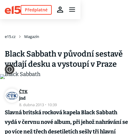
Předplatné
e15.cz
Magazín
Black Sabbath v původní sestavě
vydají desku a vystoupí v Praze
ČTK
jnd
8. dubna 2013
·
10:39
Slavná britská rocková kapela Black Sabbath
vydá v červnu nové album, při jehož nahrávání se
po více než třech desetiletích sešly tři hlavní