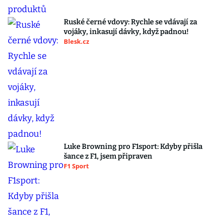
Ruské černé vdovy: Rychle se vdávají za
vojáky, inkasují dávky, když padnou!
Blesk.cz
Luke Browning pro F1sport: Kdyby přišla
šance z F1, jsem připraven
F1 Sport