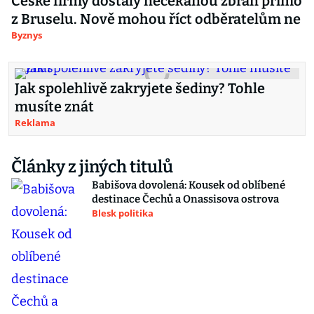
České firmy dostaly nečekanou zbraň přímo
z Bruselu. Nově mohou říct odběratelům ne
Byznys
Jak spolehlivě zakryjete šediny? Tohle
musíte znát
Reklama
Články z jiných titulů
Babišova dovolená: Kousek od oblíbené
destinace Čechů a Onassisova ostrova
Blesk politika