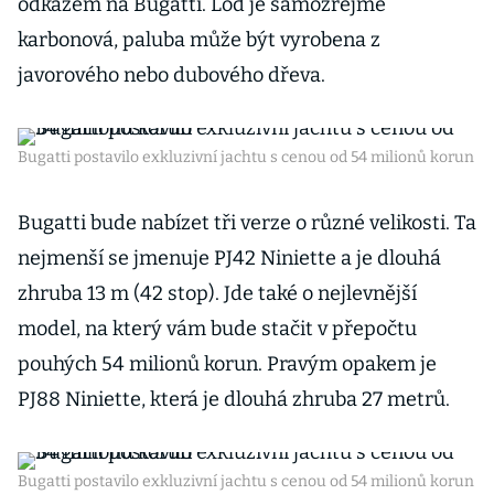
odkazem na Bugatti. Loď je samozřejmě
karbonová, paluba může být vyrobena z
javorového nebo dubového dřeva.
Bugatti postavilo exkluzivní jachtu s cenou od 54 milionů korun
Bugatti bude nabízet tři verze o různé velikosti. Ta
nejmenší se jmenuje PJ42 Niniette a je dlouhá
zhruba 13 m (42 stop). Jde také o nejlevnější
model, na který vám bude stačit v přepočtu
pouhých 54 milionů korun. Pravým opakem je
PJ88 Niniette, která je dlouhá zhruba 27 metrů.
Bugatti postavilo exkluzivní jachtu s cenou od 54 milionů korun