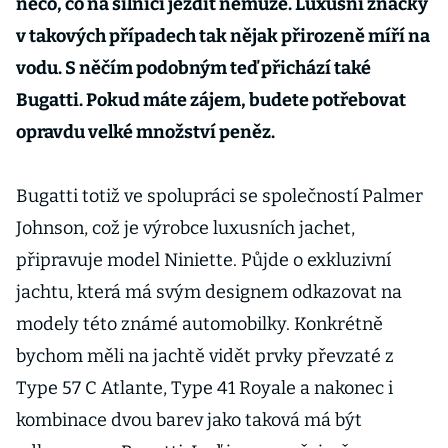
něco, co na silnici jezdit nemůže. Luxusní značky
v takových případech tak nějak přirozeně míří na
vodu. S něčím podobným teď přichází také
Bugatti. Pokud máte zájem, budete potřebovat
opravdu velké množství peněz.
Bugatti totiž ve spolupráci se společností Palmer
Johnson, což je výrobce luxusních jachet,
připravuje model Niniette. Půjde o exkluzivní
jachtu, která má svým designem odkazovat na
modely této známé automobilky. Konkrétně
bychom měli na jachtě vidět prvky převzaté z
Type 57 C Atlante, Type 41 Royale a nakonec i
kombinace dvou barev jako taková má být