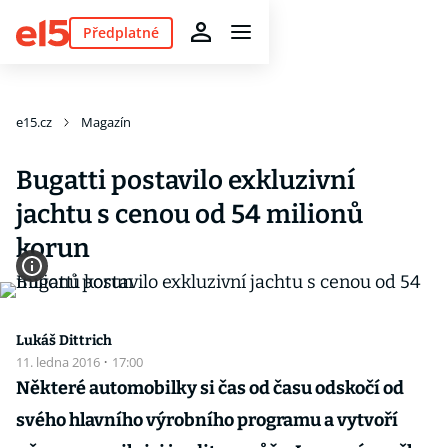
Předplatné
e15.cz
Magazín
Bugatti postavilo exkluzivní
jachtu s cenou od 54 milionů
korun
Lukáš Dittrich
11. ledna 2016
·
17:00
Některé automobilky si čas od času odskočí od
svého hlavního výrobního programu a vytvoří