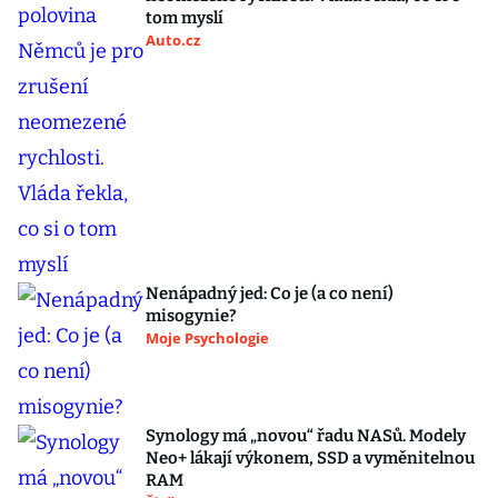
tom myslí
Auto.cz
Nenápadný jed: Co je (a co není)
misogynie?
Moje Psychologie
Synology má „novou“ řadu NASů. Modely
Neo+ lákají výkonem, SSD a vyměnitelnou
RAM