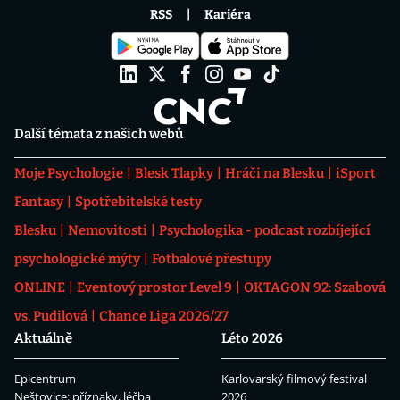
RSS
Kariéra
Další témata z našich webů
Moje Psychologie
Blesk Tlapky
Hráči na Blesku
iSport
Fantasy
Spotřebitelské testy
Blesku
Nemovitosti
Psychologika - podcast rozbíjející
psychologické mýty
Fotbalové přestupy
ONLINE
Eventový prostor Level 9
OKTAGON 92: Szabová
vs. Pudilová
Chance Liga 2026/27
Aktuálně
Léto 2026
Epicentrum
Karlovarský filmový festival
Neštovice: příznaky, léčba
2026