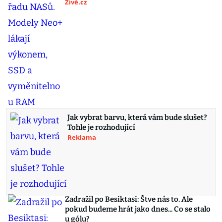
Živě.cz
Jak vybrat barvu, která vám bude slušet?
Tohle je rozhodující
Reklama
Zadražil po Besiktasi: Štve nás to. Ale
pokud budeme hrát jako dnes... Co se stalo
u gólu?