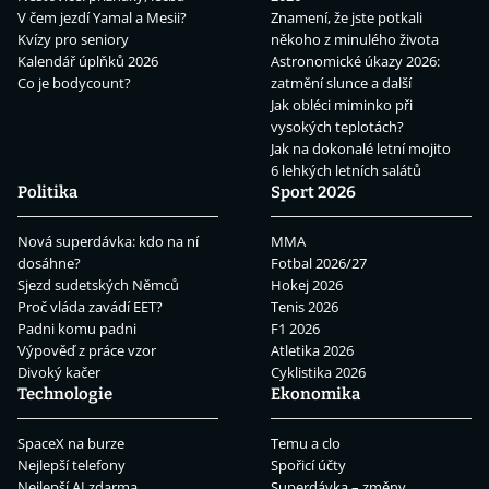
V čem jezdí Yamal a Mesii?
Znamení, že jste potkali
Kvízy pro seniory
někoho z minulého života
Kalendář úplňků 2026
Astronomické úkazy 2026:
Co je bodycount?
zatmění slunce a další
Jak obléci miminko při
vysokých teplotách?
Jak na dokonalé letní mojito
6 lehkých letních salátů
Politika
Sport 2026
Nová superdávka: kdo na ní
MMA
dosáhne?
Fotbal 2026/27
Sjezd sudetských Němců
Hokej 2026
Proč vláda zavádí EET?
Tenis 2026
Padni komu padni
F1 2026
Výpověď z práce vzor
Atletika 2026
Divoký kačer
Cyklistika 2026
Technologie
Ekonomika
SpaceX na burze
Temu a clo
Nejlepší telefony
Spořicí účty
Nejlepší AI zdarma
Superdávka – změny