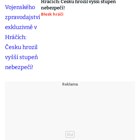
Hráčích: Česku hrozil vyšší stupeň
nebezpečí!
Blesk hráči