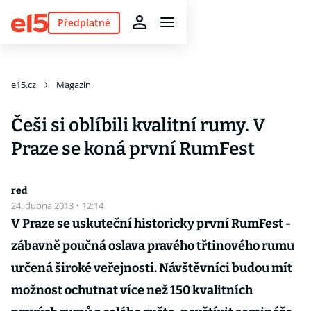
Předplatné
e15.cz
Magazín
Češi si oblíbili kvalitní rumy. V
Praze se koná první RumFest
red
24. dubna 2013
·
12:14
V Praze se uskuteční historicky první RumFest -
zábavně poučná oslava pravého třtinového rumu
určená široké veřejnosti. Návštěvníci budou mít
možnost ochutnat více než 150 kvalitních