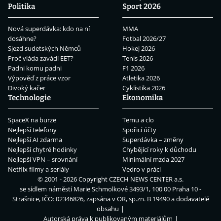
Politika
Sport 2026
Nová superdávka: kdo na ní
MMA
dosáhne?
Fotbal 2026/27
Sjezd sudetských Němců
Hokej 2026
Proč vláda zavádí EET?
Tenis 2026
Padni komu padni
F1 2026
Výpověď z práce vzor
Atletika 2026
Divoký kačer
Cyklistika 2026
Technologie
Ekonomika
SpaceX na burze
Temu a clo
Nejlepší telefony
Spořicí účty
Nejlepší AI zdarma
Superdávka – změny
Nejlepší chytré hodinky
Chybějící roky k důchodu
Nejlepší VPN – srovnání
Minimální mzda 2027
Netflix filmy a seriály
Vedro v práci
© 2001 - 2026 Copyright
CZECH NEWS CENTER a.s.
se sídlem náměstí Marie Schmolkové 3493/1, 100 00 Praha 10 -
Strašnice, IČO: 02346826, zapsána v OR, sp.zn. B 19490 a dodavatelé
obsahu
Autorská práva k publikovaným materiálům