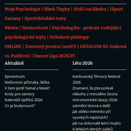
Moje Psychologie
Blesk Tlapky
Hráči na Blesku
iSport
Fantasy
Spotřebitelské testy
Blesku
Nemovitosti
Psychologika - podcast rozbíjející
psychologické mýty
Fotbalové přestupy
ONLINE
Eventový prostor Level 9
OKTAGON 92: Szabová
vs. Pudilová
Chance Liga 2026/27
Aktuálně
Léto 2026
Epicentrum
Karlovarský filmový festival
Neštovice: příznaky, léčba
2026
V čem jezdí Yamal a Mesii?
Znamení, že jste potkali
Kvízy pro seniory
někoho z minulého života
Kalendář úplňků 2026
Astronomické úkazy 2026:
Co je bodycount?
zatmění slunce a další
Jak obléci miminko při
vysokých teplotách?
Jak na dokonalé letní mojito
6 lehkých letních salátů