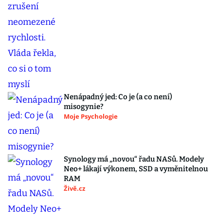
Nenápadný jed: Co je (a co není)
misogynie?
Moje Psychologie
Synology má „novou“ řadu NASů. Modely
Neo+ lákají výkonem, SSD a vyměnitelnou
RAM
Živě.cz