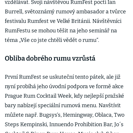
vzdělávat. Svojí návštěvou RumFest poctí Ian
Burrell, světoznámý rumový ambasador a tvůrce
festivalu Rumfest ve Velké Británii. Návštěvníci
RumFestu se mohou těšit na jeho seminář na
téma „Vše co jste chtěli vědět o rumu“.
Obliba dobrého rumu vzrůstá
První RumFest se uskuteční tento pátek, ale již
nyní probíhá jeho úvodní podpora ve formě akce
Prague Rum Cocktail Week, kdy nejlepší pražské
bary nabízejí speciální rumová menu. Navštívit
můžete např. Bugsys's, Hemingway, Oblaca, Two
Steps Kempinski, Innuendo Prohibition Bar, Jo´s