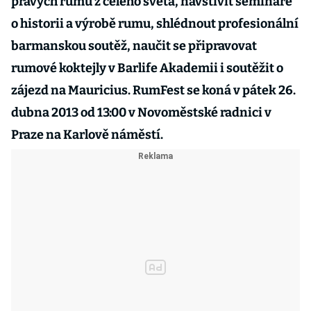
pravých rumů z celého světa, navštívit semináře
o historii a výrobě rumu, shlédnout profesionální
barmanskou soutěž, naučit se připravovat
rumové koktejly v Barlife Akademii i soutěžit o
zájezd na Mauricius. RumFest se koná v pátek 26.
dubna 2013 od 13:00 v Novoměstské radnici v
Praze na Karlově náměstí.