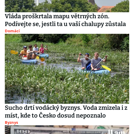
Vláda proškrtala mapu větrných zón.
Podívejte se, jestli ta u vaší chalupy zůstala
Domácí
Sucho drtí vodácký byznys. Voda zmizela i z
míst, kde to Česko dosud nepoznalo
Byznys