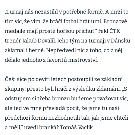
„Turnaj nás nezastihl v potřebné formě. A mrzí to
tím víc, že vím, že hráči fotbal hrát umí. Bronzové
medaile mají prostě hořkou příchuť,“ řekl ČTK
trenér Jakub Dovalil. Jeho tým na turnaji v Dánsku
zklamal i herně. Nepředvedl nic z toho, co z něj
dělalo jednoho z favoritů mistrovství.
Češi sice po devíti letech postoupili ze základní
skupiny, přesto byli hráči z výsledku zklamáni. „S
odstupem si třeba bronzu budeme považovat víc,
ale teď ve mně převládá pocit, že jsme tu naši
předchozí formu nezhodnotili tak, jak jsme chtěli
a měli,“ uvedl brankář Tomáš Vaclík.