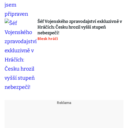
Šéf Vojenského zpravodajství exkluzivně v
Hráčích: Česku hrozil vyšší stupeň
nebezpečí!
Blesk hráči