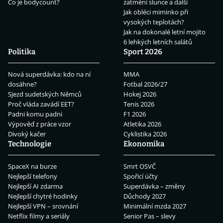
Co je bodycount?
zatmění slunce a další
Jak obléci miminko při
vysokých teplotách?
Jak na dokonalé letní mojito
6 lehkých letních salátů
Politika
Sport 2026
Nová superdávka: kdo na ní
MMA
dosáhne?
Fotbal 2026/27
Sjezd sudetských Němců
Hokej 2026
Proč vláda zavádí EET?
Tenis 2026
Padni komu padni
F1 2026
Výpověď z práce vzor
Atletika 2026
Divoký kačer
Cyklistika 2026
Technologie
Ekonomika
SpaceX na burze
Smrt OSVČ
Nejlepší telefony
Spořicí účty
Nejlepší AI zdarma
Superdávka – změny
Nejlepší chytré hodinky
Důchody 2027
Nejlepší VPN – srovnání
Minimální mzda 2027
Netflix filmy a seriály
Senior Pas – slevy