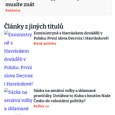
musíte znát
Reklama
Články z jiných titulů
Exministryně s Havránkem dováděli v
Polsku: První slova Decroix i Havránkové!
Blesk politika
Sázka na senátní volby a zklamané
pravičáky. Dotáhne to Kuba s hnutím Naše
Česko do celostátní politiky?
Reflex.cz