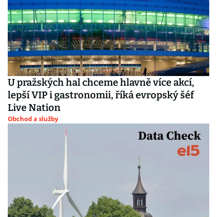
U pražských hal chceme hlavně více akcí,
lepší VIP i gastronomii, říká evropský šéf
Live Nation
Obchod a služby