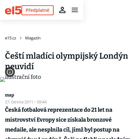
Předplatné
e15.cz
Magazín
Čeští mladíci olympijský Londýn
neuvidí
map
27. června 2011
·
09:44
Česká fotbalová reprezentace do 21 let na
mistrovství Evropy sice získala bronzové
medaile, ale nesplnila cíl, jímž byl postup na