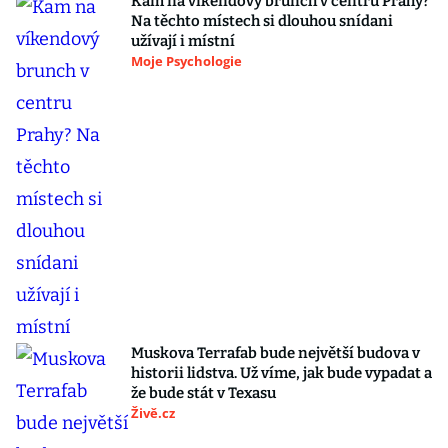
Kam na víkendový brunch v centru Prahy?
Na těchto místech si dlouhou snídani
užívají i místní
Moje Psychologie
Muskova Terrafab bude největší budova v
historii lidstva. Už víme, jak bude vypadat a
že bude stát v Texasu
Živě.cz