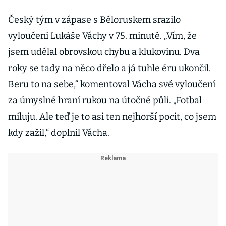
Český tým v zápase s Běloruskem srazilo
vyloučení Lukáše Váchy v 75. minutě. „Vím, že
jsem udělal obrovskou chybu a klukovinu. Dva
roky se tady na něco dřelo a já tuhle éru ukončil.
Beru to na sebe,“ komentoval Vácha své vyloučení
za úmyslné hraní rukou na útočné půli. „Fotbal
miluju. Ale teď je to asi ten nejhorší pocit, co jsem
kdy zažil,“ doplnil Vácha.