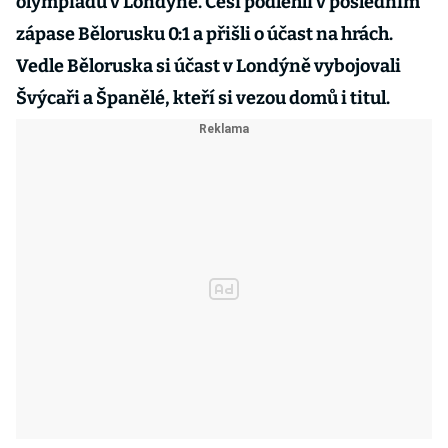
olympiádu v Londýně. Češi podlehli v posledním
zápase Bělorusku 0:1 a přišli o účast na hrách.
Vedle Běloruska si účast v Londýně vybojovali
Švýcaři a Španělé, kteří si vezou domů i titul.