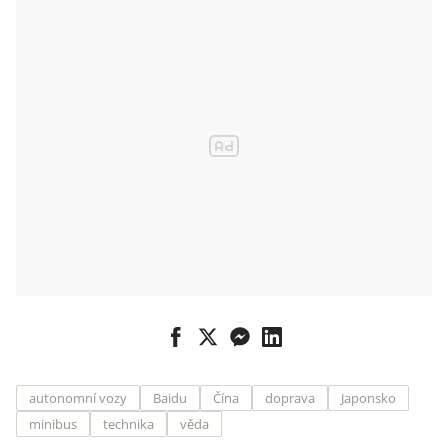
autonomní vozy
Baidu
Čína
doprava
Japonsko
minibus
technika
věda