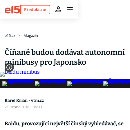
Předplatné
e15.cz
Magazín
Číňané budou dodávat autonomní
minibusy pro Japonsko
Karel Kilián - vtm.cz
21. srpna 2018
·
06:00
Baidu, provozující největší čínský vyhledávač, se