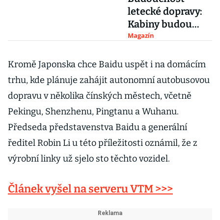
letecké dopravy:
Kabiny budou
luxusnější než
Magazín
naše byty!
Kromě Japonska chce Baidu uspět i na domácím
trhu, kde plánuje zahájit autonomní autobusovou
dopravu v několika čínských městech, včetně
Pekingu, Shenzhenu, Pingtanu a Wuhanu.
Předseda představenstva Baidu a generální
ředitel Robin Li u této příležitosti oznámil, že z
výrobní linky už sjelo sto těchto vozidel.
Článek vyšel na serveru VTM >>>