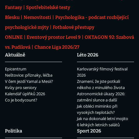
Fantasy
Spotřebitelské testy
Blesku
Nemovitosti
Psychologika - podcast rozbíjející
psychologické mýty
Fotbalové přestupy
ONLINE
Eventový prostor Level 9
OKTAGON 92: Szabová
vs. Pudilová
Chance Liga 2026/27
Aktuálně
Léto 2026
Epicentrum
Karlovarský filmový festival
Neštovice: příznaky, léčba
2026
V čem jezdí Yamal a Mesii?
Znamení, že jste potkali
Kvízy pro seniory
někoho z minulého života
Kalendář úplňků 2026
Astronomické úkazy 2026:
Co je bodycount?
zatmění slunce a další
Jak obléci miminko při
vysokých teplotách?
Jak na dokonalé letní mojito
6 lehkých letních salátů
Politika
Sport 2026