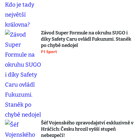
Závod Super Formule na okruhu SUGO i
díky Safety Caru ovládl Fukuzumi. Staněk
po chybě nedojel
F1 Sport
Šéf Vojenského zpravodajství exkluzivně v
Hráčích: Česku hrozil vyšší stupeň
nebezpečí!