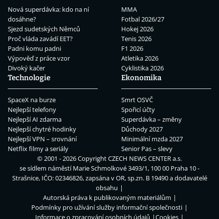
Nová superdávka: kdo na ní
MMA
dosáhne?
Fotbal 2026/27
Sjezd sudetských Němců
Hokej 2026
Proč vláda zavádí EET?
Tenis 2026
Padni komu padni
F1 2026
Výpověď z práce vzor
Atletika 2026
Divoký kačer
Cyklistika 2026
Technologie
Ekonomika
SpaceX na burze
Smrt OSVČ
Nejlepší telefony
Spořicí účty
Nejlepší AI zdarma
Superdávka – změny
Nejlepší chytré hodinky
Důchody 2027
Nejlepší VPN – srovnání
Minimální mzda 2027
Netflix filmy a seriály
Senior Pas – slevy
© 2001 - 2026 Copyright
CZECH NEWS CENTER a.s.
se sídlem náměstí Marie Schmolkové 3493/1, 100 00 Praha 10 -
Strašnice, IČO: 02346826, zapsána v OR, sp.zn. B 19490 a dodavatelé
obsahu
Autorská práva k publikovaným materiálům
Podmínky pro užívání služby informační společnosti
Informace o zpracování osobních údajů
Cookies