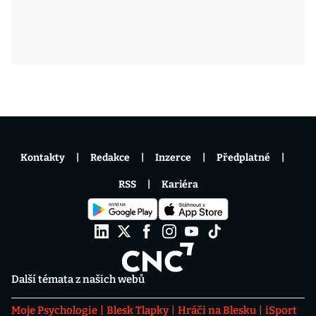
Kontakty
Redakce
Inzerce
Předplatné
RSS
Kariéra
Další témata z našich webů
Moje Psychologie
Blesk Tlapky
Hráči na Blesku
iSport