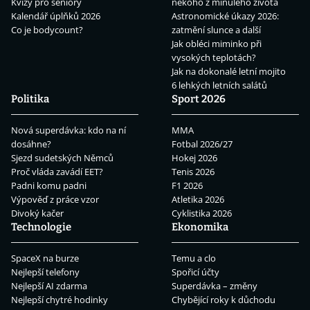
Kvízy pro seniory
někoho z minulého života
Kalendář úplňků 2026
Astronomické úkazy 2026:
Co je bodycount?
zatmění slunce a další
Jak obléci miminko při
vysokých teplotách?
Jak na dokonalé letní mojito
6 lehkých letních salátů
Politika
Sport 2026
Nová superdávka: kdo na ní
MMA
dosáhne?
Fotbal 2026/27
Sjezd sudetských Němců
Hokej 2026
Proč vláda zavádí EET?
Tenis 2026
Padni komu padni
F1 2026
Výpověď z práce vzor
Atletika 2026
Divoký kačer
Cyklistika 2026
Technologie
Ekonomika
SpaceX na burze
Temu a clo
Nejlepší telefony
Spořicí účty
Nejlepší AI zdarma
Superdávka – změny
Nejlepší chytré hodinky
Chybějící roky k důchodu