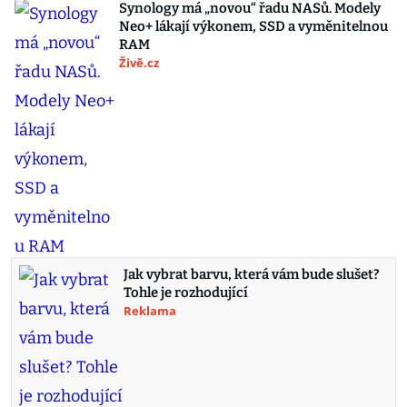
Synology má „novou“ řadu NASů. Modely
Neo+ lákají výkonem, SSD a vyměnitelnou
RAM
Živě.cz
Jak vybrat barvu, která vám bude slušet?
Tohle je rozhodující
Reklama