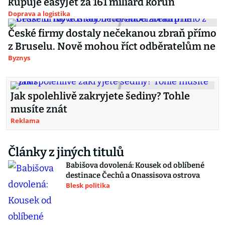
kupuje easyJet za 161 miliard korun
Doprava a logistika
České firmy dostaly nečekanou zbraň přímo
z Bruselu. Nově mohou říct odběratelům ne
Byznys
Jak spolehlivě zakryjete šediny? Tohle
musíte znát
Reklama
Články z jiných titulů
Babišova dovolená: Kousek od oblíbené
destinace Čechů a Onassisova ostrova
Blesk politika