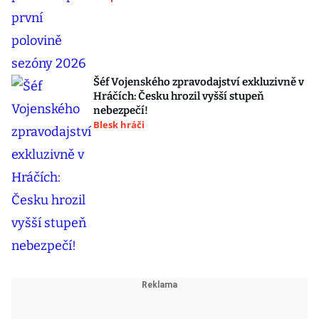
Šéf Vojenského zpravodajství exkluzivně v
Hráčích: Česku hrozil vyšší stupeň
nebezpečí!
Blesk hráči