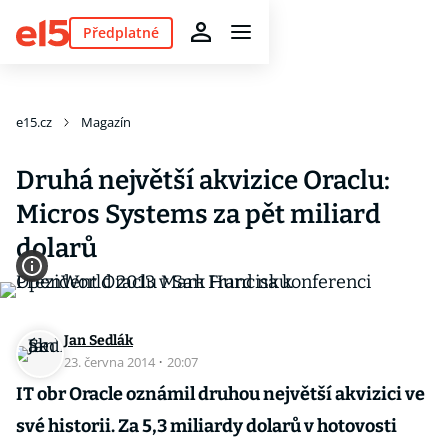
Předplatné
e15.cz
Magazín
Druhá největší akvizice Oraclu:
Micros Systems za pět miliard
dolarů
Jan Sedlák
23. června 2014
·
20:07
IT obr Oracle oznámil druhou největší akvizici ve
své historii. Za 5,3 miliardy dolarů v hotovosti